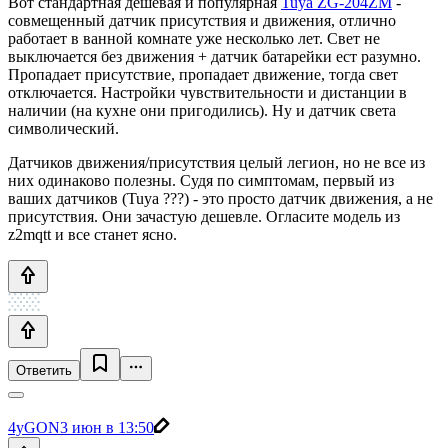
Вот стандартная дешевая и популярная
Tuya ZG-204ZM
-
совмещенный датчик присутствия и движения, отлично
работает в ванной комнате уже несколько лет. Свет не
выключается без движения + датчик батарейки ест разумно.
Пропадает присутствие, пропадает движение, тогда свет
отключается. Настройки чувствительности и дистанции в
наличии (на кухне они пригодились). Ну и датчик света
символический.
Датчиков движения/присутствия целый легион, но не все из
них одинаково полезны. Судя по симптомам, первый из
ваших датчиков (Tuya ???) - это просто датчик движения, а не
присутствия. Они зачастую дешевле. Огласите модель из
z2mqtt и все станет ясно.
Ответить
4yGON
3 июн в 13:50