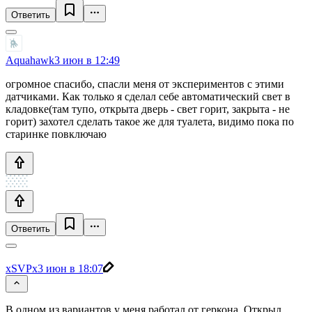
Ответить
Aquahawk
3 июн в 12:49
огромное спасибо, спасли меня от экспериментов с этими
датчиками. Как только я сделал себе автоматический свет в
кладовке(там тупо, открыта дверь - свет горит, закрыта - не
горит) захотел сделать такое же для туалета, видимо пока по
старинке повключаю
Ответить
xSVPx
3 июн в 18:07
В одном из вариантов у меня работал от геркона. Открыл