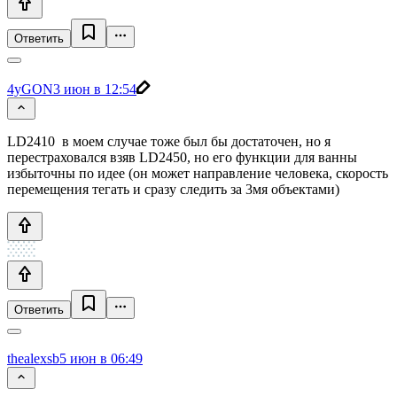
Ответить
4yGON
3 июн в 12:54
LD2410 в моем случае тоже был бы достаточен, но я
перестраховался взяв LD2450, но его функции для ванны
избыточны по идее (он может направление человека, скорость
перемещения тегать и сразу следить за 3мя объектами)
Ответить
thealexsb
5 июн в 06:49