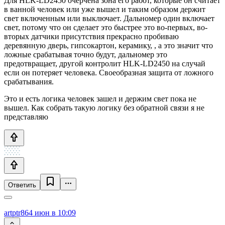
Для HLK-LD2450 очерчена зона его работ, которые он считает
в ванной человек или уже вышел и таким образом держит
свет включенным или выключает. Дальномер один включает
свет, потому что он сделает это быстрее это во-первых, во-
вторых датчики присутствия прекрасно пробиваю
деревянную дверь, гипсокартон, керамику, , а это значит что
ложные срабатывая точно будут, дальномер это
предотвращает, другой контролит HLK-LD2450 на случай
если он потеряет человека. Своеобразная защита от ложного
срабатывания.
Это и есть логика человек зашел и держим свет пока не
вышел. Как собрать такую логику без обратной связи я не
представляю
Ответить
artptr86
4 июн в 10:09