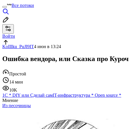
Все потоки
Войти
KoIIIku_PuJI9IT
4 июн в 13:24
Ошибка вендора, или Сказка про Куроч
Простой
14 мин
10K
1С
*
DIY или Сделай сам
IT-инфраструктура
*
Open source
*
Мнение
Из песочницы