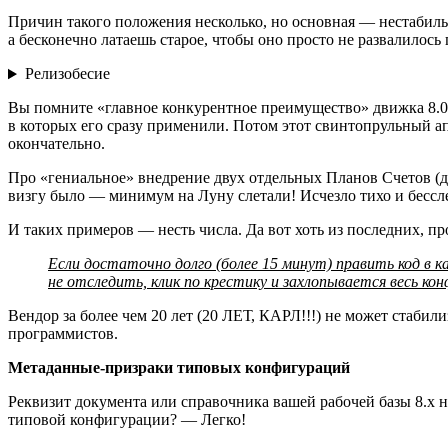
Причин такого положения несколько, но основная — нестабильн
а бесконечно латаешь старое, чтобы оно просто не развалилось
Релизобесие
Вы помните «главное конкурентное преимущество» движка 8.0 п
в которых его сразу применили. Потом этот свинтопрульный аппа
окончательно.
Про «гениальное» внедрение двух отдельных Планов Счетов (д
визгу было — минимум на Луну слетали! Исчезло тихо и бесслед
И таких примеров — несть числа. Да вот хоть из последних, про
Если достаточно долго (более 15 минут) править код в 
не отследить, клик по крестику и захлопывается весь к
Вендор за более чем 20 лет (20 ЛЕТ, КАРЛ!!!) не может стабил
программистов.
Метаданные‑призраки типовых конфигураций
Реквизит документа или справочника вашей рабочей базы 8.х
типовой конфигурации? — Легко!