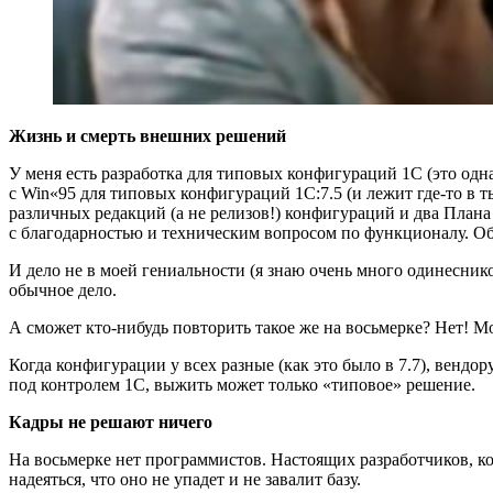
Жизнь и смерть внешних решений
У меня есть разработка для типовых конфигураций 1С (это одн
с Win«95 для типовых конфигураций 1С:7.5 (и лежит где‑то в т
различных редакций (а не релизов!) конфигураций и два Плана
с благодарностью и техническим вопросом по функционалу. Обр
И дело не в моей гениальности (я знаю очень много одинеснико
обычное дело.
А сможет кто‑нибудь повторить такое же на восьмерке? Нет! М
Когда конфигурации у всех разные (как это было в 7.7), венд
под контролем 1С, выжить может только «типовое» решение.
Кадры не решают ничего
На восьмерке нет программистов. Настоящих разработчиков, к
надеяться, что оно не упадет и не завалит базу.