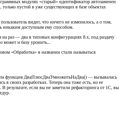
ограммных модулях «старый» идентификатор автозаменен
, только пустой в уже существующих в базе объектах
ользователь видит, что ничего не изменилось, а о том,
нать никаким доступным ему способом.
 на раз — два в типовых конфигурациях 8.х, под раздачу
о может и базу уронить...
овом «Обработка» в названии стали называться
, была функция ДваПлюсДваУмножитьНаДва() — вызывалась
ь в своих разработках. Теперь она тоже есть, но ее
 результате, если вы не заметили рефакторинга от 1С, вы
едур.