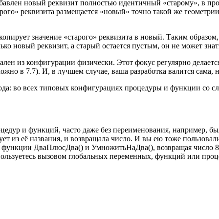
авлен новый реквизит полностью идентичный «старому», в пр
арого» реквизита размещается «новый» точно такой же геометрии
опирует значение «старого» реквизита в новый. Таким образом, п
олько новый реквизит, а старый остается пустым, он не может з
лен из конфигурации физически. Этот фокус регулярно делается
но в 7.7). И, в лучшем случае, ваша разработка валится сама, н
да: во всех типовых конфигурациях процедуры и функции со сл
роцедур и функций, часто даже без переименования, например
т из её названия, и возвращала число. И вы ею тоже пользовалис
 функции ДваПлюсДва() и УмножитьНаДва(), возвращая число 8. В
пользуетесь вызовом глобальных переменных, функций или проц