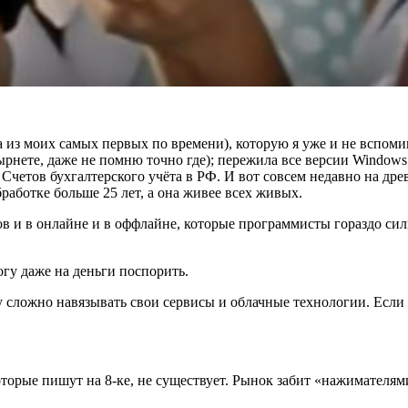
а из моих самых первых по времени), которую я уже и не вспом
ырнете, даже не помню точно где); пережила все версии Windows 
 Счетов бухгалтерского учёта в РФ. И вот совсем недавно на др
аботке больше 25 лет, а она живее всех живых.
в и в онлайне и в оффлайне, которые программисты гораздо силь
огу даже на деньги поспорить.
ору сложно навязывать свои сервисы и облачные технологии. Ес
оторые пишут на 8-ке, не существует. Рынок забит «нажимателя