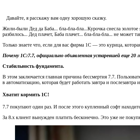
Давайте, я расскажу вам одну хорошую сказку.
Жили‑были Дед да Баба... бла‑бла‑бла...Курочка снесла золотое яй
разбилось... Дед плачет, Баба плачет... бла‑бла‑бла... не может 
Только знаете что, если для вас фирма 1С — это курица, котор
Почему 1С:7.7, официально объявленная устаревшей еще 20 л
Стабильность фундамента.
В этом заключается главная причина бессмертия 7.7. Пользова
в автоматизацию, которая будет работать завтра и послезавтра
Хватит кормить 1С!
7.7 покупают один раз. И после этого купленный софт находит
За 8.х клиент вынужден платить бесконечно. Это уже не покупк