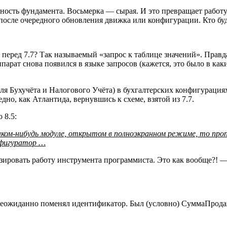
ость фундамента. Восьмерка — сырая. И это превращает работу п
 после очередного обновления движка или конфигурации. Кто буд
еред 7.7? Так называемый «запрос к таблице значений». Правда,
рат снова появился в языке запросов (кажется, это было в каких
ля Бухучёта и Налогового Учёта) в бухгалтерских конфигурация
но, как Атлантида, вернувшись к схеме, взятой из 7.7.
 8.5:
каком‑нибудь модуле, открытом в полноэкранном режиме, то про
онфигуратор …
изировать работу инструмента программиста. Это как вообще?! —
 неожиданно поменял идентификатор. Был (условно) СуммаПрода