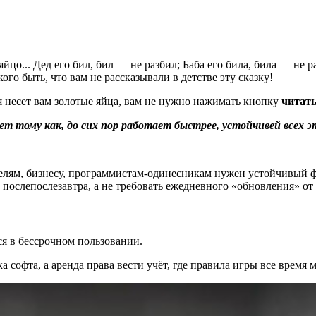
цо... Дед его бил, бил — не разбил; Баба его била, била — не разб
такого быть, что вам не рассказывали в детстве эту сказку!
ая несет вам золотые яйца, вам не нужно нажимать кнопку
читать 
ет тому как, до сих пор работает быстрее, устойчивей всех 
телям, бизнесу, программистам‑одинесникам нужен устойчивый ф
 и послепослезавтра, а не требовать ежедневного «обновления» 
ся в бессрочном пользовании.
а софта, а аренда права вести учёт, где правила игры все время