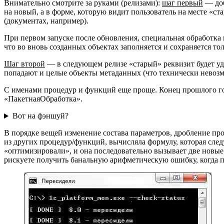
Внимательно смотрите за руками (релизами):
шаг первый
— доб
на новый, а в форме, которую видит пользователь на месте «ст
(документах, например).
При первом запуске после обновления, специальная обработка к
что во вновь созданных объектах заполняется и сохраняется т
Шаг второй
— в следующем релизе «старый» реквизит будет уда
попадают и целые объекты метаданных (что технически невозмож
С именами процедур и функций еще проще. Конец прошлого го
«ПакетнаяОбработка».
Вот на фэншуй?
В порядке вещей изменение состава параметров, дробление п
из других процедур/функций, вычисляла формулу, которая следуе
«оптимизировали», и она последовательно вызывает две новые
рискуете получить банальную арифметическую ошибку, когда 