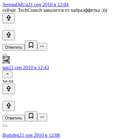
SeregaOdUa
21 сен 2010 в 12:04
сейчас TechCrunch завалится от хабраэффетка :)))
Ответить
tau
21 сен 2010 в 12:43
ха-ха
Ответить
Borisfen
21 сен 2010 в 12:08