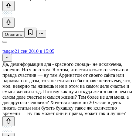
Ответить
tangro
21 сен 2010 в 15:05
Да, дезинформация для «красного словца» не исключена,
конечно. Но я не о том. Я о том, что если кто-то от чего-то и
правда счастлив — ну там Аррингтон от своего сайта или
наркоман от дозы, то я не считаю себя вправе пенять ему, что,
мол, неверно ты живешь и не в этом на самом деле счастье и
смысл жизни и т.д. Потому как ну а откуда же я знаю в чем на
самом деле счастье и смысл жизни? Тем более не для меня, а
для другого человека? Хочется людям по 20 часов в день
писать статьи или бухать бухашку такое же количество
времени — ну так может они и правы, может так и лучше?