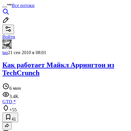
Все потоки
Войти
tau
21 сен 2010 в 08:01
Как работает Майкл Аррингтон из
TechCrunch
6 мин
3.4K
GTD
*
+55
41