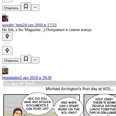
Ответить
woofer_beta
24 сен 2010 в 17:23
Не Ink, а Inc Magazine. ;) Поправьте в самом конце.
Ответить
brammator
2 окт 2010 в 19:20