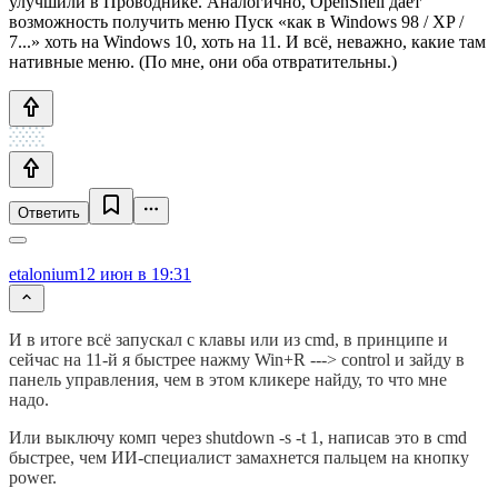
улучшили в Проводнике. Аналогично, OpenShell дает
возможность получить меню Пуск «как в Windows 98 / XP /
7...» хоть на Windows 10, хоть на 11. И всё, неважно, какие там
нативные меню. (По мне, они оба отвратительны.)
Ответить
etalonium
12 июн в 19:31
И в итоге всё запускал с клавы или из cmd, в принципе и
сейчас на 11-й я быстрее нажму Win+R ---> control и зайду в
панель управления, чем в этом кликере найду, то что мне
надо.
Или выключу комп через shutdown -s -t 1, написав это в cmd
быстрее, чем ИИ-специалист замахнется пальцем на кнопку
power.