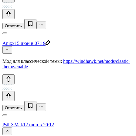
Ответить
Anixx
15 июн в 07:19
Мод для классической темы:
https://windhawk.net/mods/classic-
theme-enable
Ответить
PsihXMak
12 июн в 20:12