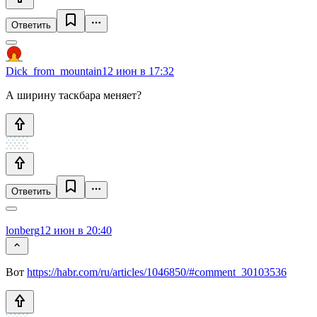
Ответить
Dick_from_mountain
12 июн в 17:32
А ширину таскбара меняет?
Ответить
lonberg
12 июн в 20:40
Вот
https://habr.com/ru/articles/1046850/#comment_30103536