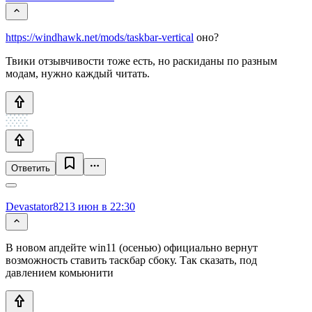
https://windhawk.net/mods/taskbar-vertical
оно?
Твики отзывчивости тоже есть, но раскиданы по разным
модам, нужно каждый читать.
Ответить
Devastator82
13 июн в 22:30
В новом апдейте win11 (осенью) официально вернут
возможность ставить таскбар сбоку. Так сказать, под
давлением комьюнити