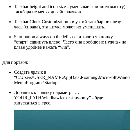
Taskbar height and icon size - уменьшает ширину(высоту)
таскбара не меняя дизайн значков.
Taskbar Clock Customization - в узкий таскбар не влезут
часы(справа), эта штука может их уменьшать.
Start button always on the left - если хочется кнопку
“старт” сдвинуть влево. Часто она вообще не нужна - на
клаве удобнее нажать “win”.
Для портабл:
Создать ярлык в
“C:\Users\USER_NAME\AppData\Roaming\Microsoft\Window
Menu\Programs\Startup”
Добавить к ярлыку параметр “…
YOUR_PATH/windhawk.exe -tray-only” - будет
запускаться в трее.