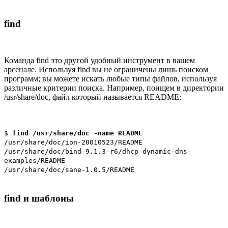
find
Команда find это другой удобный инструмент в вашем
арсенале. Используя find вы не ограничены лишь поиском
программ; вы можете искать любые типы файлов, используя
различные критерии поиска. Например, поищем в директории
/usr/share/doc, файл который называется README:
$
find /usr/share/doc -name README
/usr/share/doc/ion-20010523/README
/usr/share/doc/bind-9.1.3-r6/dhcp-dynamic-dns-
examples/README
/usr/share/doc/sane-1.0.5/README
find и шаблоны