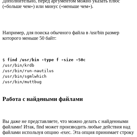
Дополнительно, перед аргументом можно указать плюс
(«больше чем») или минус («меньше чем»).
Например, для поиска обычного файла в /usr/bin размер
которого меньше 50 байт:
$
find /usr/bin -type f -size -50c
/usr/bin/krdb
/usr/bin/run-nautilus
/usr/bin/sgmlwhich
/usr/bin/muttbug
Работа с найдеными файлами
Вы даже не представляете, что можно делать с найденными
файлами! Итак, find может производить любые действия над
файлами используя опцию -exec. Эта опция принимает строку