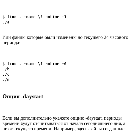
$
find . -name \? -mtime -1
./a
Или файлы которые были изменены до текущего 24-часового
периода:
$
find . -name \? -mtime +0
./b
./c
./d
Опция -daystart
Если вы дополнительно укажете опцию -daystart, периоды
времени будут отсчитываться от начала сегодняшнего дня, а
не от текущего времени. Например, здесь файлы созданные