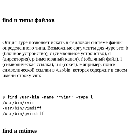
find и типы файлов
Опция -type позволяет искать в файловой системе файлы
определенного типа. Возможные аргументы для -type это: b
(блочное устройство), c (символьное устройство), d
(директория), p (именованый канал), f (обычный файл), l
(символическая ссылка), и s (сокет). Например, поиск
символической ссылки в /usr/bin, которая содержит в своем
имени строку vim:
$
find /usr/bin -name '*vim*' -type l
/usr/bin/rvim
/usr/bin/vimdiff
/usr/bin/gvimdiff
find и mtimes