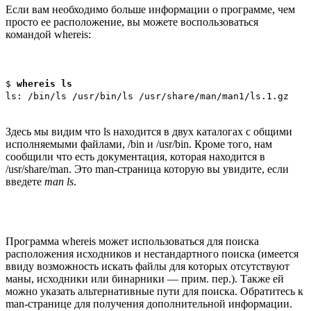
Если вам необходимо больше информации о программе, чем
просто ее расположение, вы можете воспользоваться
командой whereis:
$
whereis ls
ls: /bin/ls /usr/bin/ls /usr/share/man/man1/ls.1.gz
Здесь мы видим что ls находится в двух каталогах с общими
исполняемыми файлами, /bin и /usr/bin. Кроме того, нам
сообщили что есть документация, которая находится в
/usr/share/man. Это man-страница которую вы увидите, если
введете
man ls
.
Программа whereis может использоваться для поиска
расположения исходников и нестандартного поиска (имеется
ввиду возможность искать файлы для которых отсутствуют
маны, исходники или бинарники — прим. пер.). Также ей
можно указать альтернативные пути для поиска. Обратитесь к
man-странице для получения дополнительной информации.