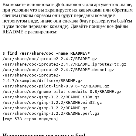
Вы можете использовать glob-шаблоны для аргументов -name,
при условии что вы экранируете их кавычками или обратным
слешем (таким образом они будут переданы команде в
нетронутом виде, иначе они сначала будут развернуты bash'ем
и уже после переданы команде). Давайте поищем все файлы
README с расширением:
$
find /usr/share/doc -name README\*
/usr/share/doc/iproute2-2.4.7/README.gz
/usr/share/doc/iproute2-2.4.7/README.iproute2+tc.gz
/usr/share/doc/iproute2-2.4.7/README.decnet.gz
/usr/share/doc/iproute2-
2.4.7/examples/diffserv/README.gz
/usr/share/doc/pilot-link-0.9.6-r2/README.gz
/usr/share/doc/gnome-pilot-conduits-0.8/README.gz
/usr/share/doc/gimp-1.2.2/README.i18n.gz
/usr/share/doc/gimp-1.2.2/README.win32.gz
/usr/share/doc/gimp-1.2.2/README.gz
/usr/share/doc/gimp-1.2.2/README.perl.gz
[еще 578 строк опущено]
Игнорирование регистра в find