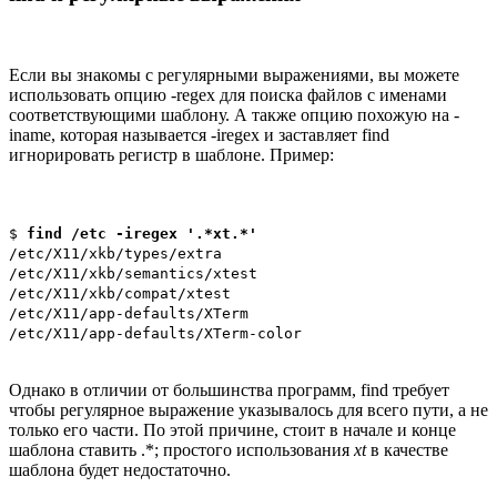
Если вы знакомы с регулярными выражениями, вы можете
использовать опцию -regex для поиска файлов с именами
соответствующими шаблону. А также опцию похожую на -
iname, которая называется -iregex и заставляет find
игнорировать регистр в шаблоне. Пример:
$
find /etc -iregex '.*xt.*'
/etc/X11/xkb/types/extra
/etc/X11/xkb/semantics/xtest
/etc/X11/xkb/compat/xtest
/etc/X11/app-defaults/XTerm
/etc/X11/app-defaults/XTerm-color
Однако в отличии от большинства программ, find требует
чтобы регулярное выражение указывалось для всего пути, а не
только его части. По этой причине, стоит в начале и конце
шаблона ставить .*; простого использования
xt
в качестве
шаблона будет недостаточно.