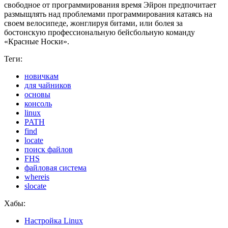
свободное от программирования время Эйрон предпочитает
размыщлять над проблемами программирования катаясь на
своем велосипеде, жонглируя битами, или болея за
бостонскую профессиональную бейсбольную команду
«Красные Носки».
Теги:
новичкам
для чайников
основы
консоль
linux
PATH
find
locate
поиск файлов
FHS
файловая система
whereis
slocate
Хабы:
Настройка Linux