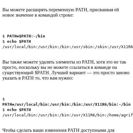
Вы можете расширять переменную PATH, присваивая ей
новое значение в командой строке:
$
PATH=$PATH:~/bin
$
echo $PATH
/usr/local/bin:/usr/bin:/bin:/usr/sbin:/sbin:/usr/X11R6
Вы также можете удалять элементы из PATH, хотя это не так
просто, поскольку вы не можете ссылаться в команде на
существующий $PATH. Лучший вариант — это просто заново
указать в PATH то, что вам нужно:
$
PATH=/usr/local/bin:/usr/bin:/bin:/usr/X11R6/bin:~/bin
$
echo $PATH
/usr/local/bin:/usr/bin:/bin:/usr/X11R6/bin:/home/agrif
Чтобы сделать ваши изменения PATH доступными для