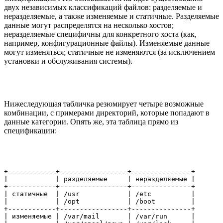
двух независимых классификаций файлов: разделяемые и
неразделяемые, а также изменяемые и статичные. Разделяемые
данные могут распределятся на несколько хостов;
неразделяемые специфичны для конкретного хоста (как,
например, конфигурационные файлы). Изменяемые данные
могут изменяться; статичные не изменяются (за исключением
установки и обслуживания системы).
Нижеследующая табличка резюмирует четыре возможные
комбинации, с примерами директорий, которые попадают в
данные категории. Опять же, эта таблица прямо из
спецификации:
+------------+-----------------+---------------+

|            | разделяемые     | неразделяемые |

+------------+-----------------+---------------+

| статичные  | /usr            | /etc          |

|            | /opt            | /boot         |

+------------+-----------------+---------------+

| изменяемые | /var/mail       | /var/run      |
