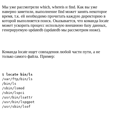
Мы уже рассмотрели which, whereis и find. Как вы уже
наверно заметили, выполнение find может занять некоторое
время, т.к. ей необходимо прочитать каждую директорию в
которой выполняется поиск. Оказывается, что команда locate
может ускорить процесс использую внешнюю базу данных,
генерируемую updatedb (updatedb мы рассмотрим ниже).
Команда locate ищет совпадения любой части пути, а не
только самого файла. Пример:
$
locate bin/ls
/var/ftp/bin/ls
/bin/ls
/sbin/lsmod
/sbin/lspci
/usr/bin/lsattr
/usr/bin/lspgpot
/usr/sbin/lsof