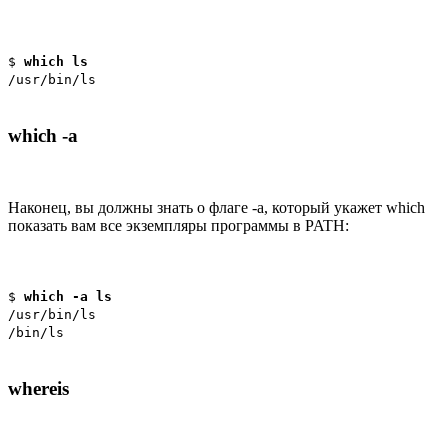
$
which ls
/usr/bin/ls
which -a
Наконец, вы должны знать о флаге -a, который укажет which
показать вам все экземпляры программы в PATH:
$
which -a ls
/usr/bin/ls
/bin/ls
whereis