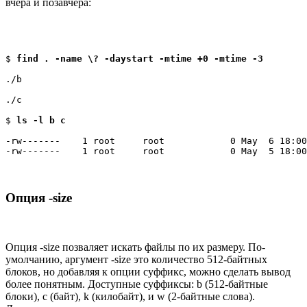
вчера и позавчера:
$ 
find . -name \? -daystart -mtime +0 -mtime -3
./b
./c
$ 
ls -l b c
-rw-------    1 root     root            0 May  6 18:00
-rw-------    1 root     root            0 May  5 18:00
Опция -size
Опция -size позваляет искать файлы по их размеру. По-
умолчанию, аргумент -size это количество 512-байтных
блоков, но добавляя к опции суффикс, можно сделать вывод
более понятным. Доступные суффиксы: b (512-байтные
блоки), c (байт), k (килобайт), и w (2-байтные слова).