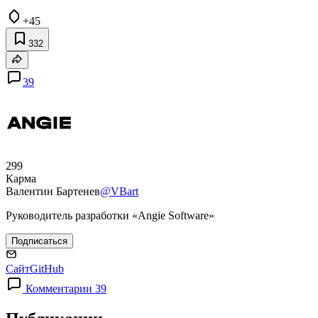
+45
332
39
299
Карма
Валентин Бартенев
@VBart
Руководитель разработки «Angie Software»
Подписаться
Сайт
GitHub
Комментарии 39