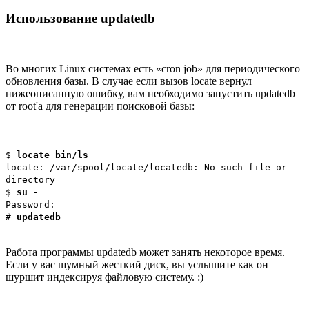
Использование updatedb
Во многих Linux системах есть «cron job» для периодического
обновления базы. В случае если вызов locate вернул
нижеописанную ошибку, вам необходимо запустить updatedb
от root'а для генерации поисковой базы:
$
locate bin/ls
locate: /var/spool/locate/locatedb: No such file or
directory
$
su -
Password:
#
updatedb
Работа программы updatedb может занять некоторое время.
Если у вас шумный жесткий диск, вы услышите как он
шуршит индексируя файловую систему. :)