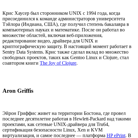
Крис Хаусер был сторонником UNIX c 1994 года, когда
присоединился к команде администраторов университета
Тэйлора (Индиана, США), где получил степень бакалавра в
компьютерных науках и математике. После он работал во
множестве областей, включая веб-приложения,
редактирование видео, драйвера для UNIX и
криптографическую защиту. В настоящий момент работает в
Sentry Data Systems. Крис также сделал вклад во множество
свободных проектов, таких как Gentoo Linux и Clojure, стал
соавтором книги
The Joy of Clojure
.
Aron Griffis
Эйрон Гриффис живет на территории Бостона, где провел
последнее десятилетие работая в Hewlett-Packard над такими
проектами, как сетевые UNIX-драйвера для Tru64,
сертификация безопасности Linux, Xen и KVM
виртуализация, и самое последнее — платформа
HP ePrint
. В