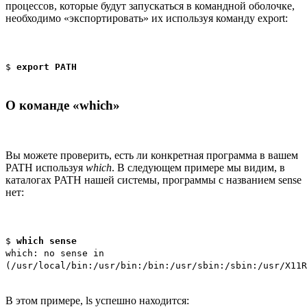
процессов, которые будут запускаться в командной оболочке,
необходимо «экспортировать» их используя команду export:
$
export PATH
О команде «which»
Вы можете проверить, есть ли конкретная программа в вашем
PATH используя
which
. В следующем примере мы видим, в
каталогах PATH нашей системы, программы с названием sense
нет:
$
which sense
which: no sense in
(/usr/local/bin:/usr/bin:/bin:/usr/sbin:/sbin:/usr/X11R
В этом примере, ls успешно находится: