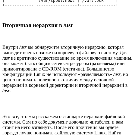
|            | /var/spool/news | /var/lock     |

+------------+-----------------+---------------+
Вторичная иерархия в /usr
Внутри
/usr
вы обнаружите вторичную иерархию, которая
выглядит очень похоже на корневую файловую систему. Для
/usr
не критично существование во время включения машины,
она может быть общим сетевым ресурсом (разделяема) или
примонтирована с CD-ROM (статична). Большинство
конфигураций Linux не используют «разделяемость»
/usr
, но
ценно понимать полезность отличия между основной
иерархией в корневой директории и вторичной иерархией в
/usr
.
Это все, что мы расскажем о стандарте иерархии файловой
системы. Сам по себе документ довольно читабелен и вам
стоит на него взглянуть. После его прочтения вы будете
гораздо лучше понимать файловую систему Linux. Найти