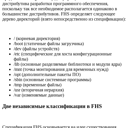
дистрибутива разработки программного обеспечения,
поскольку так все необходимое располагается одинаково в
большинстве дистрибутивов. FHS определяет следующее
дерево директорий (взято непосредственно из спецификации):
/ (корневая директория)
/boot (статичные файлы загрузчика)
/dev (файлы устройств)
/etc (специфические для хоста конфигурационные
файлы)
/lib (основные разделяемые библиотеки и модули ядра)
/mnt (точка монтирования для временных нужд)
/opt (дополнительные пакеты ПО)
/sbin (основные системные программы)
/tmp (временные файлы)
/usr (вторичная иерархия)
/var (изменяемые данные)
Две независимые классификации в FHS
Спецификация FHS основывается на идее существования