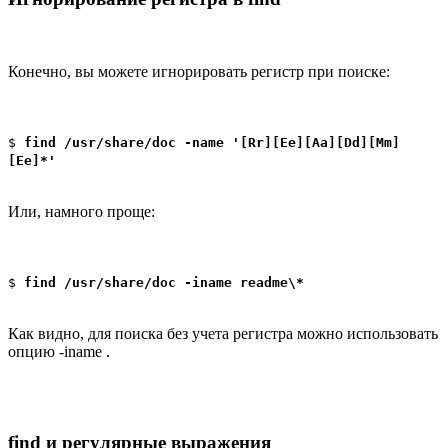
Конечно, вы можете игнорировать регистр при поиске:
$
find /usr/share/doc -name '[Rr][Ee][Aa][Dd][Mm]
[Ee]*'
Или, намного проще:
$
find /usr/share/doc -iname readme\*
Как видно, для поиска без учета регистра можно использовать
опцию -iname .
find и регулярные выражения