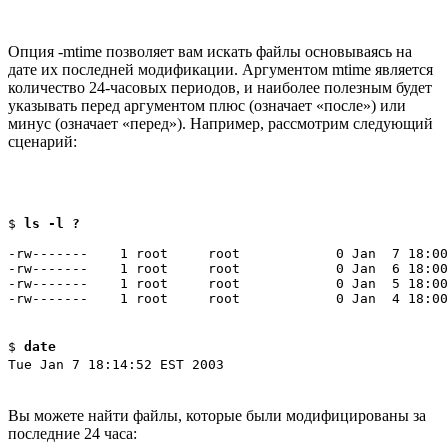
Опция -mtime позволяет вам искать файлы основываясь на
дате их последней модификации. Аргументом mtime является
количество 24-часовых периодов, и наиболее полезным будет
указывать перед аргументом плюс (означает «после») или
минус (означает «перед»). Например, рассмотрим следующий
сценарий:
$ 
ls -l ?
-rw-------    1 root     root            0 Jan  7 18:00
-rw-------    1 root     root            0 Jan  6 18:00
-rw-------    1 root     root            0 Jan  5 18:00
-rw-------    1 root     root            0 Jan  4 18:00
$
date
Tue Jan 7 18:14:52 EST 2003
Вы можете найти файлы, которые были модифицированы за
последние 24 часа: