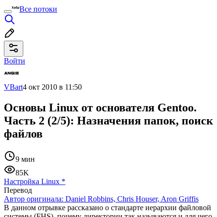
Все потоки
Войти
VBart
4 окт 2010 в 11:50
Основы Linux от основателя Gentoo.
Часть 2 (2/5): Назначения папок, поиск
файлов
9 мин
85K
Настройка Linux
*
Перевод
Автор оригинала:
Daniel Robbins, Chris Houser, Aron Griffis
В данном отрывке рассказано о стандарте иерархии файловой
системы (FHS), почему директории так называются и для чего