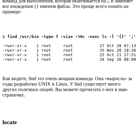
команд для выполнения, которая оканчивается на ;, и заменяет
все вхождения {} именем файла. Это проще всего понять на
примере:
$ 
find /usr/bin -type f -size -50c -exec ls -l '{}' ';'
-rwxr-xr-x    1 root     root           27 Oct 28 07:13
-rwxr-xr-x    1 root     root           35 Nov 28 18:26
-rwxr-xr-x    1 root     root           25 Oct 21 17:51
-rwxr-xr-x    1 root     root           26 Sep 26 08:00
Как видите, find это очень мощная команда. Она «выросла» за
годы разработки UNIX и Linux. У find существует много
других полезных опций. Вы можете прочитать о них в man-
страничке.
locate