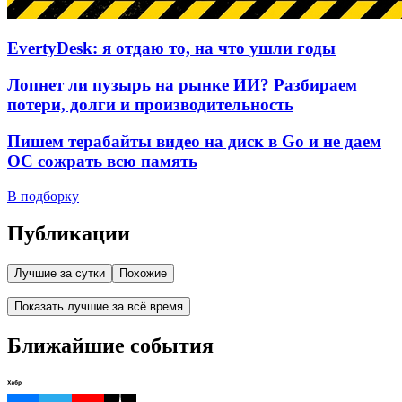
EvertyDesk: я отдаю то, на что ушли годы
Лопнет ли пузырь на рынке ИИ? Разбираем
потери, долги и производительность
Пишем терабайты видео на диск в Go и не даем
ОС сожрать всю память
В подборку
Публикации
Лучшие за сутки
Похожие
Показать лучшие за всё время
Ближайшие события