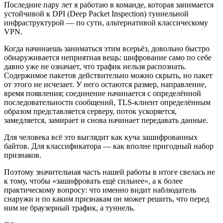
Последние пару лет я работаю в команде, которая занимается
устойчивой к DPI (Deep Packet Inspection) туннельной
инфраструктурой — по сути, альтернативой классическому
VPN.
Когда начинаешь заниматься этим всерьёз, довольно быстро
обнаруживается неприятная вещь: шифрование само по себе
давно уже не означает, что трафик нельзя распознать.
Содержимое пакетов действительно можно скрыть, но пакет
от этого не исчезает. У него остаются размер, направление,
время появления; соединение начинается с определённой
последовательности сообщений, TLS-клиент определённым
образом представляется серверу, поток ускоряется,
замедляется, замирает и снова начинает передавать данные.
Для человека всё это выглядит как куча зашифрованных
байтов. Для классификатора — как вполне пригодный набор
признаков.
Поэтому значительная часть нашей работы в итоге свелась не
к тому, чтобы «зашифровать ещё сильнее», а к более
практическому вопросу: что именно видит наблюдатель
снаружи и по каким признакам он может решить, что перед
ним не браузерный трафик, а туннель.