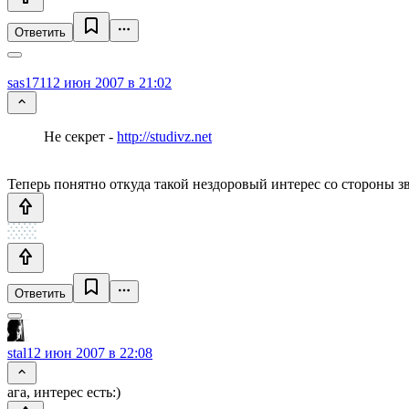
Ответить
sas171
12 июн 2007 в 21:02
Не секрет -
http://studivz.net
Теперь понятно откуда такой нездоровый интерес со стороны зв
Ответить
stal
12 июн 2007 в 22:08
ага, интерес есть:)