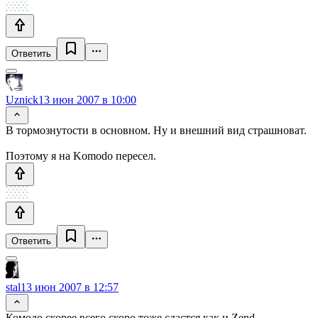
Ответить
Uznick
13 июн 2007 в 10:00
В тормознутости в основном. Ну и внешний вид страшноват.
Поэтому я на Komodo пересел.
Ответить
stal
13 июн 2007 в 12:57
Комодо скорее всего скоро тоже сдастся как и Zend.