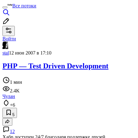
Все потоки
Войти
stal
12 июн 2007 в 17:10
PHP — Test Driven Development
1 мин
2.4K
Чулан
+6
5
12
Хабр доступен 24/7 благодаря поддержке друзей