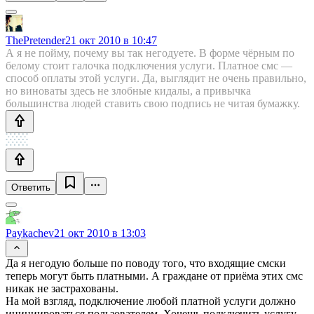
ThePretender
21 окт 2010 в 10:47
А я не пойму, почему вы так негодуете. В форме чёрным по
белому стоит галочка подключения услуги. Платное смс —
способ оплаты этой услуги. Да, выглядит не очень правильно,
но виноваты здесь не злобные кидалы, а привычка
большинства людей ставить свою подпись не читая бумажку.
Ответить
Paykachev
21 окт 2010 в 13:03
Да я негодую больше по поводу того, что входящие смски
теперь могут быть платными. А граждане от приёма этих смс
никак не застрахованы.
На мой взгляд, подключение любой платной услуги должно
инициироваться пользователем. Хочешь подключить услугу