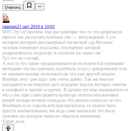
Ответить
otaqsun
21 окт 2010 в 10:01
МТС тут не причем, еще раз повторю что то что разрешили
просто так рассылать платные смс — заблуждение. Суть
истории которую рассматривал таганский суд Москвы:
человек пперешел поссылке, посещение которой
подразумевало подписку и согласие на такие смс.
Тут тот же случай.
А вот то что такие предприниматели пользуюстся грязными
методами что бы навязать подобную услугу доверчивому или
не внимательному пользователю это уже другой вопрос.
Вообще этот срач идет уже очень давно. Так же многие
попадаются на покупки java игр(демо версии которых вшиты
в телефон) и прочее и прочее. Я думаю тут еще сказывается то
что у нас еще слабо развита культура оплаты неосязаемых
вещей отсюда вечные скандалы что деньги сняты не за что.
Вообщем если совсем асбстрагироваться, то нужно быть
просто внимательным, вы ведь сами написали что была
галочка, на которую мама не обратила внимание.
Такие дела.