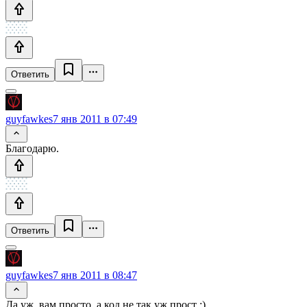
Ответить
guyfawkes
7 янв 2011 в 07:49
Благодарю.
Ответить
guyfawkes
7 янв 2011 в 08:47
Да уж, вам просто, а код не так уж прост :)