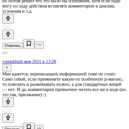
но потом решил что это было бы излишним, хотя если надо
могу по ходу действия вставлять комментарии к циклам,
условиям и т.д.
Ответить
vnmukhin
6 янв 2011 в 13:28
Мне кажется, перенасыщать информацией тоже не стоит.
Само собой, если применяете какую-то особенную js-магию,
то пояснять и разжевывать нужно, а для стандартных вещей
— нет. И да, комментарии привычнее читать все же в коде (но
это так, брюзжание) :)