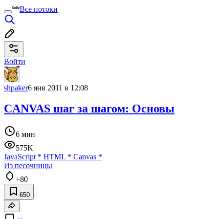
Все потоки
Войти
shpaker
6 янв 2011 в 12:08
CANVAS шаг за шагом: Основы
6 мин
575K
JavaScript
*
HTML
*
Canvas
*
Из песочницы
+80
650