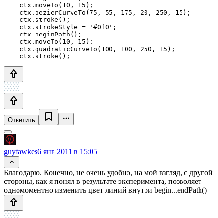
    ctx.moveTo(10, 15);

    ctx.bezierCurveTo(75, 55, 175, 20, 250, 15);

    ctx.stroke();

    ctx.strokeStyle = '#0f0';

    ctx.beginPath();

    ctx.moveTo(10, 15);

    ctx.quadraticCurveTo(100, 100, 250, 15);

Ответить
guyfawkes
6 янв 2011 в 15:05
Благодарю. Конечно, не очень удобно, на мой взгляд, с другой
стороны, как я понял в результате эксперимента, позволяет
одномоментно изменить цвет линий внутри begin...endPath()