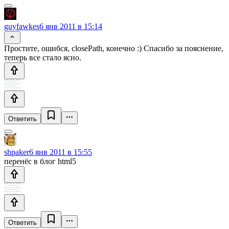
guyfawkes
6 янв 2011 в 15:14
Простите, ошибся, closePath, конечно :) Спасибо за пояснение,
теперь все стало ясно.
Ответить
shpaker
6 янв 2011 в 15:55
перенёс в блог html5
Ответить