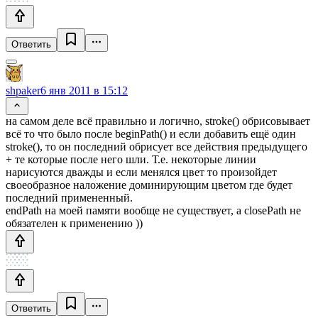
Ответить
shpaker
6 янв 2011 в 15:12
на самом деле всё правильно и логично, stroke() обрисовывает
всё то что было после beginPath() и если добавить ещё один
stroke(), то он последний обрисует все действия предыдущего
+ те которые после него шли. Т.е. некоторые линии
нарисуются дважды и если менялся цвет то произойдет
своеобразное наложение доминирующим цветом где будет
последний примененный.
endPath на моей памяти вообще не существует, а closePath не
обязателен к применению ))
Ответить