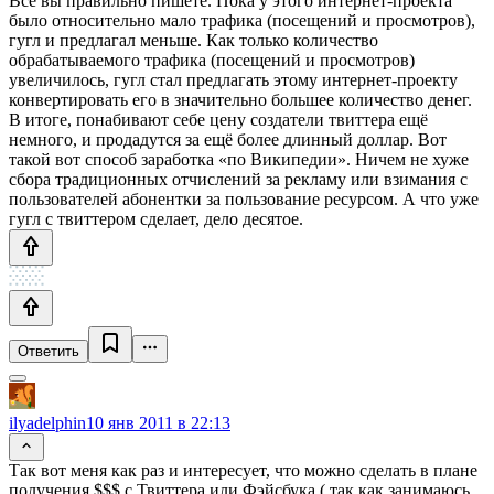
Всё вы правильно пишете. Пока у этого интернет-проекта
было относительно мало трафика (посещений и просмотров),
гугл и предлагал меньше. Как только количество
обрабатываемого трафика (посещений и просмотров)
увеличилось, гугл стал предлагать этому интернет-проекту
конвертировать его в значительно большее количество денег.
В итоге, понабивают себе цену создатели твиттера ещё
немного, и продадутся за ещё более длинный доллар. Вот
такой вот способ заработка «по Википедии». Ничем не хуже
сбора традиционных отчислений за рекламу или взимания с
пользователей абонентки за пользование ресурсом. А что уже
гугл с твиттером сделает, дело десятое.
Ответить
ilyadelphin
10 янв 2011 в 22:13
Так вот меня как раз и интересует, что можно сделать в плане
получения $$$ с Твиттера или Фэйсбука ( так как занимаюсь