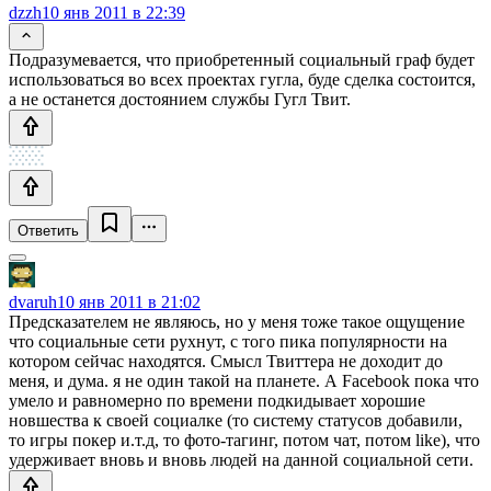
dzzh
10 янв 2011 в 22:39
Подразумевается, что приобретенный социальный граф будет
использоваться во всех проектах гугла, буде сделка состоится,
а не останется достоянием службы Гугл Твит.
Ответить
dvaruh
10 янв 2011 в 21:02
Предсказателем не являюсь, но у меня тоже такое ощущение
что социальные сети рухнут, с того пика популярности на
котором сейчас находятся. Смысл Твиттера не доходит до
меня, и дума. я не один такой на планете. А Facebook пока что
умело и равномерно по времени подкидывает хорошие
новшества к своей социалке (то систему статусов добавили,
то игры покер и.т.д, то фото-тагинг, потом чат, потом like), что
удерживает вновь и вновь людей на данной социальной сети.