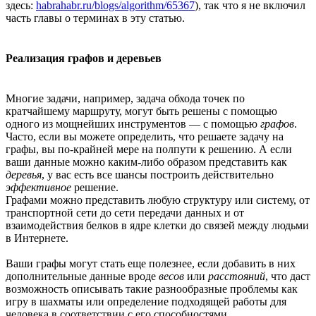
здесь:
habrahabr.ru/blogs/algorithm/65367
), так что я не включил
часть главы о терминах в эту статью.
Реализация графов и деревьев
Многие задачи, например, задача обхода точек по
кратчайшему маршруту, могут быть решены с помощью
одного из мощнейших инструментов — с помощью
графов
.
Часто, если вы можете определить, что решаете задачу на
графы, вы по-крайней мере на полпути к решению. А если
ваши данные можно каким-либо образом представить как
деревья
, у вас есть все шансы построить действительно
эффективное
решение.
Графами можно представить любую структуру или систему, от
транспортной сети до сети передачи данных и от
взаимодействия белков в ядре клетки до связей между людьми
в Интернете.
Ваши графы могут стать еще полезнее, если добавить в них
дополнительные данные вроде
весов
или
расстояний
, что даст
возможность описывать такие разнообразные проблемы как
игру в шахматы или определение подходящей работы для
человека в соответствии с его способностями.