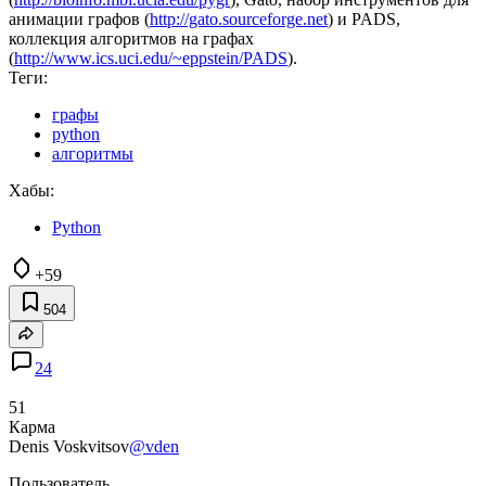
анимации графов (
http://gato.sourceforge.net
) и PADS,
коллекция алгоритмов на графах
(
http://www.ics.uci.edu/~eppstein/PADS
).
Теги:
графы
python
алгоритмы
Хабы:
Python
+59
504
24
51
Карма
Denis Voskvitsov
@vden
Пользователь