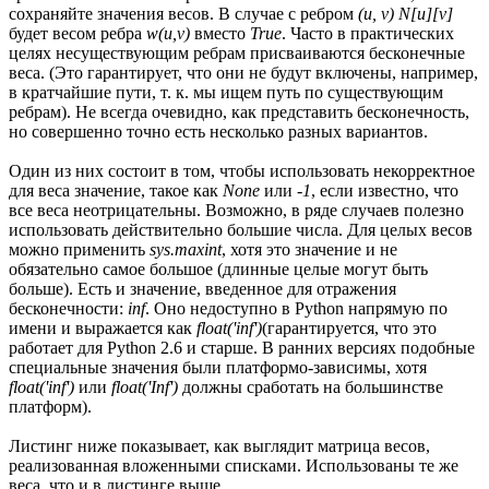
сохраняйте значения весов. В случае с ребром
(u, v)
N[u][v]
будет весом ребра
w(u,v)
вместо
True
. Часто в практических
целях несуществующим ребрам присваиваются бесконечные
веса. (Это гарантирует, что они не будут включены, например,
в кратчайшие пути, т. к. мы ищем путь по существующим
ребрам). Не всегда очевидно, как представить бесконечность,
но совершенно точно есть несколько разных вариантов.
Один из них состоит в том, чтобы использовать некорректное
для веса значение, такое как
None
или
-1
, если известно, что
все веса неотрицательны. Возможно, в ряде случаев полезно
использовать действительно большие числа. Для целых весов
можно применить
sys.maxint
, хотя это значение и не
обязательно самое большое (длинные целые могут быть
больше). Есть и значение, введенное для отражения
бесконечности:
inf
. Оно недоступно в Python напрямую по
имени и выражается как
float('inf')
(гарантируется, что это
работает для Python 2.6 и старше. В ранних версиях подобные
специальные значения были платформо-зависимы, хотя
float('inf')
или
float('Inf')
должны сработать на большинстве
платформ).
Листинг ниже показывает, как выглядит матрица весов,
реализованная вложенными списками. Использованы те же
веса, что и в листинге выше.