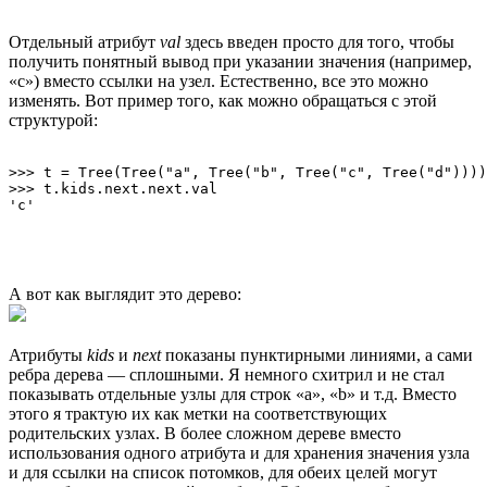
Отдельный атрибут
val
здесь введен просто для того, чтобы
получить понятный вывод при указании значения (например,
«c») вместо ссылки на узел. Естественно, все это можно
изменять. Вот пример того, как можно обращаться с этой
структурой:
>>> t = Tree(Tree("a", Tree("b", Tree("c", Tree("d"))))
>>> t.kids.next.next.val

А вот как выглядит это дерево:
Атрибуты
kids
и
next
показаны пунктирными линиями, а сами
ребра дерева — сплошными. Я немного схитрил и не стал
показывать отдельные узлы для строк «a», «b» и т.д. Вместо
этого я трактую их как метки на соответствующих
родительских узлах. В более сложном дереве вместо
использования одного атрибута и для хранения значения узла
и для ссылки на список потомков, для обеих целей могут