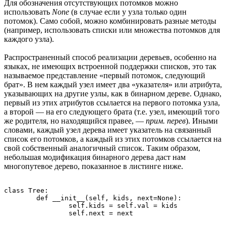
Для обозначения отсутствующих потомков можно
использовать
None
(в случае если у узла только один
потомок). Само собой, можно комбинировать разные методы
(например, использовать списки или множества потомков для
каждого узла).
Распространенный способ реализации деревьев, особенно на
языках, не имеющих встроенной поддержки списков, это так
называемое представление «первый потомок, следующий
брат». В нем каждый узел имеет два «указателя» или атрибута,
указывающих на другие узлы, как в бинарном дереве. Однако,
первый из этих атрибутов ссылается на первого потомка узла,
а второй — на его следующего брата (т.е. узел, имеющий того
же родителя, но находящийся правее, —
прим. перев
). Иными
словами, каждый узел дерева имеет указатель на связанный
список его потомков, а каждый из этих потомков ссылается на
свой собственный аналогичный список. Таким образом,
небольшая модификация бинарного дерева даст нам
многопутевое дерево, показанное в листинге ниже.
class Tree:

	def __init__(self, kids, next=None):

		self.kids = self.val = kids
