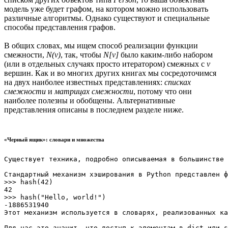
модель уже будет графом, на котором можно использовать
различные алгоритмы. Однако существуют и специальные
способы представления графов.
В общих словах, мы ищем способ реализации функции
смежности,
N(v)
, так, чтобы
N[v]
было каким-либо набором
(или в отдельных случаях просто итератором) смежных с
v
вершин. Как и во многих других книгах мы сосредоточимся
на двух наиболее известных представлениях:
списках
смежности
и
матрицах смежности
, потому что они
наиболее полезны и обобщены. Альтернативные
представления описаны в последнем разделе ниже.
«Черный ящик»: словари и множества
Существует техника, подробно описываемая в большинстве 
Стандартный механизм хэширования в Python представлен ф
>>> hash(42)

42

>>> hash("Hello, world!")

-1886531940

Этот механизм используется в словарях, реализованных ка