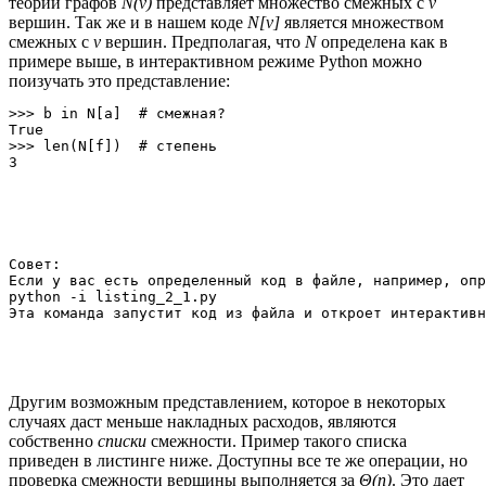
теории графов
N(v)
представляет множество смежных с
v
вершин. Так же и в нашем коде
N[v]
является множеством
смежных с
v
вершин. Предполагая, что
N
определена как в
примере выше, в интерактивном режиме Python можно
поизучать это представление:
>>> b in N[a]  # смежная?

True

>>> len(N[f])  # степень

Совет:

Если у вас есть определенный код в файле, например, опр
python -i listing_2_1.py

Другим возможным представлением, которое в некоторых
случаях даст меньше накладных расходов, являются
собственно
списки
смежности. Пример такого списка
приведен в листинге ниже. Доступны все те же операции, но
проверка смежности вершины выполняется за
Θ(n)
. Это дает