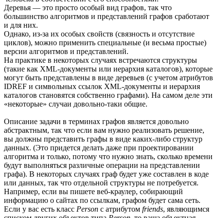
Деревья — это просто особый вид графов, так что
большинство алгоритмов и представлений графов сработают
и для них.
Однако, из-за их особых свойств (связность и отсутствие
циклов), можно применить специальные (и весьма простые)
версии алгоритмов и представлений.
На практике в некоторых случаях встречаются структуры
(такие как XML-документы или иерархия каталогов), которые
могут быть представлены в виде деревьев (с учетом атрибутов
IDREF и символьных ссылок XML-документы и иерархия
каталогов становятся собственно графами). На самом деле эти
«некоторые» случаи довольно-таки общие.
Описание задачи в терминах графов является довольно
абстрактным, так что если вам нужно реализовать решение,
вы должны представить графы в виде каких-либо структур
данных. (Это придется делать даже при проектировании
алгоритма и только, потому что нужно знать, сколько времени
будут выполняться различные операции на представлении
графа). В некоторых случаях граф будет уже составлен в коде
или данных, так что отдельной структуры не потребуется.
Например, если вы пишете веб-краулер, собирающий
информацию о сайтах по ссылкам, графом будет сама сеть.
Если у вас есть класс
Person
с атрибутом
friends
, являющимся
списком других объектов типа
Person
, то ваша объектная