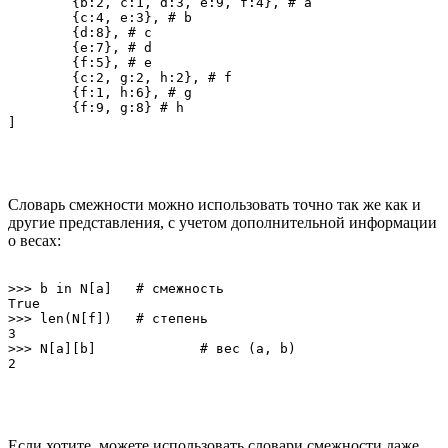
	{b:2, c:1, d:3, e:9, f:4}, # a

	{c:4, e:3}, # b

	{d:8}, # c

	{e:7}, # d

	{f:5}, # e

	{c:2, g:2, h:2}, # f

	{f:1, h:6}, # g

	{f:9, g:8} # h

Словарь смежности можно использовать точно так же как и
другие представления, с учетом дополнительной информации
о весах:
>>> b in N[a]	# смежность

True

>>> len(N[f])	# степень

3

>>> N[a][b]		# вес (a, b)

Если хотите, можете использовать словари смежности даже