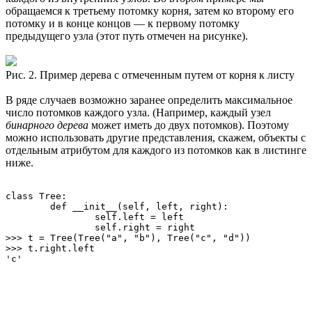
обращаемся к третьему потомку корня, затем ко второму его
потомку и в конце концов — к первому потомку
предыдущего узла (этот путь отмечен на рисунке).
Рис. 2. Пример дерева с отмеченным путем от корня к листу
В ряде случаев возможно заранее определить максимальное
число потомков каждого узла. (Например, каждый узел
бинарного дерева
может иметь до двух потомков). Поэтому
можно использовать другие представления, скажем, объекты с
отдельным атрибутом для каждого из потомков как в листинге
ниже.
class Tree:

	def __init__(self, left, right):

		self.left = left

		self.right = right

>>> t = Tree(Tree("a", "b"), Tree("c", "d"))

>>> t.right.left
