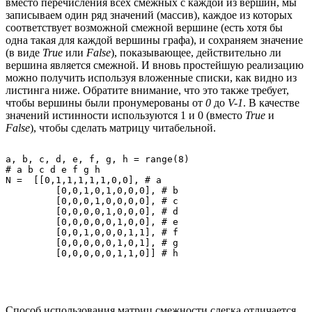
вместо перечисления всех смежных с каждой из вершин, мы
записываем один ряд значений (массив), каждое из которых
соответствует возможной смежной вершине (есть хотя бы
одна такая для каждой вершины графа), и сохраняем значение
(в виде
True
или
False
), показывающее, действительно ли
вершина является смежной. И вновь простейшую реализацию
можно получить используя вложенные списки, как видно из
листинга ниже. Обратите внимание, что это также требует,
чтобы вершины были пронумерованы от
0
до
V-1
. В качестве
значений истинности используются 1 и 0 (вместо
True
и
False
), чтобы сделать матрицу читабельной.
a, b, c, d, e, f, g, h = range(8)

# a b c d e f g h

N =  [[0,1,1,1,1,1,0,0], # a

	 [0,0,1,0,1,0,0,0], # b

	 [0,0,0,1,0,0,0,0], # c

	 [0,0,0,0,1,0,0,0], # d

	 [0,0,0,0,0,1,0,0], # e

	 [0,0,1,0,0,0,1,1], # f

	 [0,0,0,0,0,1,0,1], # g

Способ использования матриц смежности слегка отличается