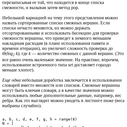
перезаписывая ее той, что находится в конце списка
смежности, и вызывая затем метод pop.
Небольшой вариацией на тему этого представления можно
назвать сортированные списки смежных вершин. Если
списки нечасто меняются, их можно держать
отсортированными и использовать бисекцию для проверки
смежности вершины, что приведет к немного меньшим
накладным расходам (в плане использования памяти и
времени итерации), но увеличит сложность проверки до
Θ(log
k)
, где
k
— количество смежных с данной вершин. (Это
2
все равно очень маленькое значение. На практике, впрочем,
использование встроенного типа
set
доставляет гораздо
меньше хлопот).
Еще одна
небольшая доработка заключается в использовании
словарей вместо множеств или списков. Смежные вершины
могут быть ключам словаря, а в качестве значения можно
использовать любые дополнительные данные, например, вес
ребра. Как это выглядит можно увидеть в листинге ниже (веса
выбраны случайно).
a, b, c, d, e, f, g, h = range(8)

N = [
