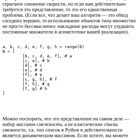
серьезное снижение скорости, но если вам действительно
требуется это представление, то это его единственная
проблема. (Если все, что делает ваш алгоритм — это обход
соседних вершин, то использование объектов типа множество
не просто бессмысленно: накладные расходы могут ухудшить
постоянные множители в асимптотике вашей реализации).
a, b, c, d, e, f, g, h = range(8)

N = [

	[b, c, d, e, f], # a

	[c, e], # b

	[d], # c

	[e], # d

	[f], # e

	[c, g, h], # f

	[f, h], # g

	[f, g] # h

Можно поспорить, что это представление на самом деле —
набор
массивов смежности
, а не классические
списки
смежности, т.к. тип список в Python в действительности
является динамическим массивом. Если хотите, вы можете