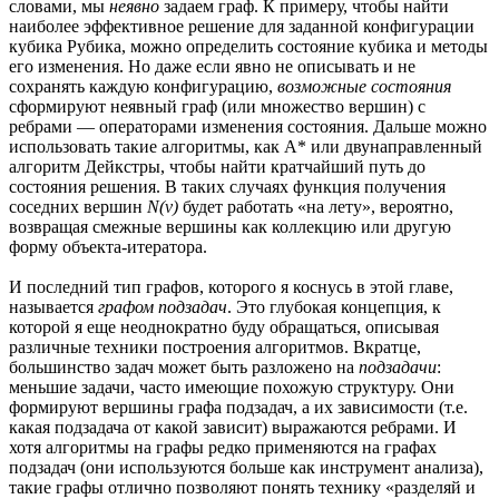
словами, мы
неявно
задаем граф. К примеру, чтобы найти
наиболее эффективное решение для заданной конфигурации
кубика Рубика, можно определить состояние кубика и методы
его изменения. Но даже если явно не описывать и не
сохранять каждую конфигурацию,
возможные состояния
сформируют неявный граф (или множество вершин) с
ребрами — операторами изменения состояния. Дальше можно
использовать такие алгоритмы, как A* или двунаправленный
алгоритм Дейкстры, чтобы найти кратчайший путь до
состояния решения. В таких случаях функция получения
соседних вершин
N(v)
будет работать «на лету», вероятно,
возвращая смежные вершины как коллекцию или другую
форму объекта-итератора.
И последний тип графов, которого я коснусь в этой главе,
называется
графом подзадач
. Это глубокая концепция, к
которой я еще неоднократно буду обращаться, описывая
различные техники построения алгоритмов. Вкратце,
большинство задач может быть разложено на
подзадачи
:
меньшие задачи, часто имеющие похожую структуру. Они
формируют вершины графа подзадач, а их зависимости (т.е.
какая подзадача от какой зависит) выражаются ребрами. И
хотя алгоритмы на графы редко применяются на графах
подзадач (они используются больше как инструмент анализа),
такие графы отлично позволяют понять технику «разделяй и