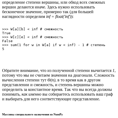
определение степени вершины, или обход всех смежных
вершин делаются иначе. Здесь нужно использовать
бесконечное значение, примерно так (для большей
наглядности определим
inf = float('inf')
):
>>> W[a][b] < inf # смежность

True

>>> W[c][e] < inf # смежность

False

>>> sum(1 for w in W[a] if w < inf) - 1 # степень

Обратите внимание, что из полученной степени вычитается
1
,
потому что мы не считаем значения на диагонали. Сложность
вычисления степени тут
Θ(n)
, в то время как в другом
представлении и смежность, и степень вершины можно
определить за константное время. Так что вы всегда должны
понимать,
как именно
вы собираетесь использовать ваш граф
и выбирать для него соответствующее представление.
Массивы специального назначения из NumPy