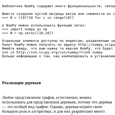
Библиотека NumPy содержит много функциональности, связа
Вместо создания пустой матрицы весов или смежности из с
>>> N = [[0]*10 for i in range(10)]

в NumPy можно использовать функцию zeros:

>>> import numpy as np

>>> N = np.zeros([10,10])

Отдельные элементы доступны по индексам, разделенным за
Пакет NumPy можно получить по адресу http://numpy.scipy
Имейте ввиду, что вам нужна та версия NumPy, что будет 
svn co http://svn.scipy.org/svn/numpy/trunk numpy

Реализация деревьев
Любое представление графов, естественно, можно
использовать для представления деревьев, потому что деревья
— это особый вид графов. Однако, деревья играют свою
большую роль в алгоритмах, и для них разработано много