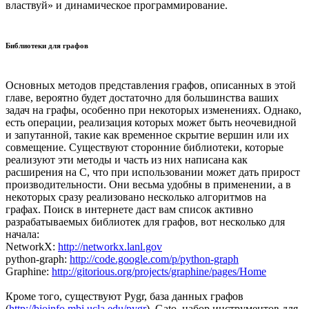
властвуй» и динамическое программирование.
Библиотеки для графов
Основных методов представления графов, описанных в этой
главе, вероятно будет достаточно для большинства ваших
задач на графы, особенно при некоторых изменениях. Однако,
есть операции, реализация которых может быть неочевидной
и запутанной, такие как временное скрытие вершин или их
совмещение. Существуют сторонние библиотеки, которые
реализуют эти методы и часть из них написана как
расширения на C, что при использовании может дать прирост
производительности. Они весьма удобны в применении, а в
некоторых сразу реализовано несколько алгоритмов на
графах. Поиск в интернете даст вам список активно
разрабатываемых библиотек для графов, вот несколько для
начала:
NetworkX:
http://networkx.lanl.gov
python-graph:
http://code.google.com/p/python-graph
Graphine:
http://gitorious.org/projects/graphine/pages/Home
Кроме того, существуют Pygr, база данных графов
(
http://bioinfo.mbi.ucla.edu/pygr
), Gato, набор инструментов для