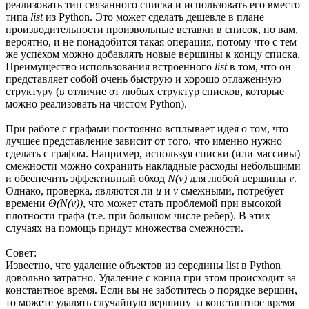
реализовать тип связанного списка и использовать его вместо
типа
list
из Python. Это может сделать дешевле в плане
производительности произвольные вставки в список, но вам,
вероятно, и не понадобится такая операция, потому что с тем
же успехом можно добавлять новые вершины к концу списка.
Преимущество использования встроенного
list
в том, что он
представляет собой очень быструю и хорошо отлаженную
структуру (в отличие от любых структур списков, которые
можно реализовать на чистом Python).
При работе с графами постоянно всплывает идея о том, что
лучшее представление зависит от того, что именно нужно
сделать с графом. Например, используя списки (или массивы)
смежности можно сохранить накладные расходы небольшими
и обеспечить эффективный обход
N(v)
для любой вершины
v
.
Однако, проверка, являются ли
u
и
v
смежными, потребует
времени
Θ(N(v))
, что может стать проблемой при высокой
плотности графа (т.е. при большом числе ребер). В этих
случаях на помощь придут множества смежности.
Совет:
Известно, что удаление объектов из середины list в Python
довольно затратно. Удаление с конца при этом происходит за
константное время. Если вы не заботитесь о порядке вершин,
то можете удалять случайную вершину за константное время