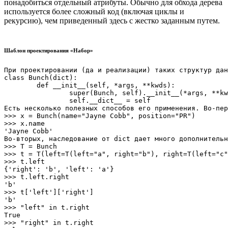
понадобиться отдельный атрибуты. Обычно для обхода дерева
используется более сложный код (включая циклы и
рекурсию), чем приведенный здесь с жестко заданным путем.
Шаблон проектирования «Набор»
При проектировании (да и реализации) таких структур дан
class Bunch(dict):

	def __init__(self, *args, **kwds):

		super(Bunch, self).__init__(*args, **kwds)

		self.__dict__ = self

Есть несколько полезных способов его применения. Во-пер
>>> x = Bunch(name="Jayne Cobb", position="PR")

>>> x.name

'Jayne Cobb'

Во-вторых, наследование от dict дает много дополнительн
>>> T = Bunch

>>> t = T(left=T(left="a", right="b"), right=T(left="c"
>>> t.left

{'right': 'b', 'left': 'a'}

>>> t.left.right

'b'

>>> t['left']['right']

'b'

>>> "left" in t.right

True

>>> "right" in t.right
