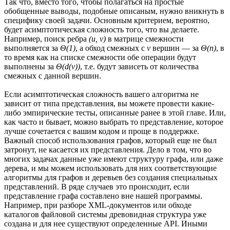
Так что, вместо того, чтобы полагаться на простые
обобщенные выводы, подобные описаным, нужно вникнуть в
специфику своей задачи. Основным критерием, вероятно,
будет асимптотическая сложность того, что вы делаете.
Например, поиск ребра
(u, v)
в матрице смежности
выполняется за
Θ(1)
, а обход смежных с
v
вершин — за
Θ(n)
, в
то время как на списке смежности обе операции будут
выполнены за
Θ(d(v))
, т.е. будут зависеть от количества
смежных с данной вершин.
Если асимптотическая сложность вашего алгоритма не
зависит от типа представления, вы можете провести какие-
либо эмпирические тесты, описанные ранее в этой главе. Или,
как часто и бывает, можно выбрать то представление, которое
лучше сочетается с вашим кодом и проще в поддержке.
Важный способ использования графов, который еще не был
затронут, не касается их представления. Дело в том, что во
многих задачах данные уже имеют структуру графа, или даже
дерева, и мы можем использовать для них соответствующие
алгоритмы для графов и деревьев без создания специальных
представлений. В ряде случаев это происходит, если
представление графа составлено вне нашей программы.
Например, при разборе XML-документов или обходе
каталогов файловой системы древовидная структура уже
создана и для нее существуют определенные API. Иными