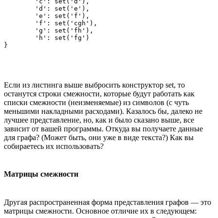
	'c': set('d'),

	'd': set('e'),

	'e': set('f'),

	'f': set('cgh'),

	'g': set('fh'),

	'h': set('fg')

Если из листинга выше выбросить конструктор set, то
останутся строки смежности, которые будут работать как
списки смежности (неизменяемые) из символов (с чуть
меньшими накладными расходами). Казалось бы, далеко не
лучшее представление, но, как и было сказано выше, все
зависит от вашей программы. Откуда вы получаете данные
для графа? (Может быть, они уже в виде текста?) Как вы
собираетесь их использовать?
Матрицы смежности
Другая распространенная форма представления графов — это
матрицы смежности. Основное отличие их в следующем: