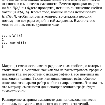
от списков и множеств смежности. Вместо проверки входит
ли
b
в
N[a]
, вы будете проверять, истинно ли значение ячейки
матрицы
N[a][b]
. Кроме того, больше нельзя использовать
len(N[a])
, чтобы получить количество смежных вершин,
потому что все ряды одной и той же длины. Вместо этого
можно использовать функцию
sum
:
>>> N[a][b]

1

>>> sum(N[f])

Матрицы смежности имеют ряд полезных свойств, о которых
стоит знать. Во-первых, так как мы не рассматриваем графы с
петлями (т.е. не работаем с псевдографами), все значения на
диагонали ложны. Также, ненаправленные графы обычно
описываются парами ребер в обоих направлениях. Это значит,
что матрица смежности для ненаправленного графа будет
симметричной.
Расширение матрицы смежности для использования весов
тривиально: вместо сохранения логических значений,