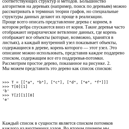
соответствующих структур и методов. Большинство
алгоритмов на деревьях (например, поиск по деревьям) можно
рассматривать в терминах теории графов, но специальные
структуры данных делают их проще в реализации.
Проще всего описать представление дерева с корнем, в
котором ребра спускаются вниз от корня. Такие деревья часто
отображают иерархическое ветвление данных, где корень
отображает все объекты (которые, возможно, хранятся в
листьях), а каждый внутренний узел показывает объекты,
содержащиеся в дереве, корень которого — этот узел. Это
описание можно использовать, представив каждое поддерево
списком, содержащим все его поддеревья-потомки.
Рассмотрим простое дерево, показанное на рисунке. 2.
Мы можем представить это дерево как список списков:
>>> T = [["a", "b"], ["c"], ["d", ["e", "f"]]]

>>> T[0][1]

'b'

>>> T[2][1][0]

Каждый список в сущности является списком потомков
каждого из внутренних узлов. Во втором примере мы