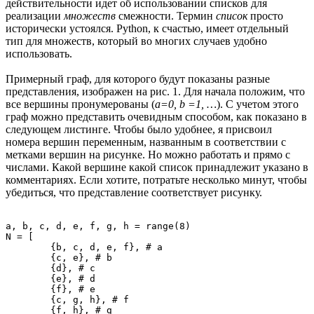
действительности идет об использовании списков для
реализации
множеств
смежности. Термин
список
просто
исторически устоялся. Python, к счастью, имеет отдельный
тип для множеств, который во многих случаев удобно
использовать.
Примерный граф, для которого будут показаны разные
представления, изображен на рис. 1. Для начала положим, что
все вершины пронумерованы (
a=0, b =1, …
). С учетом этого
граф можно представить очевидным способом, как показано в
следующем листинге. Чтобы было удобнее, я присвоил
номера вершин переменным, названным в соответствии с
метками вершин на рисунке. Но можно работать и прямо с
числами. Какой вершине какой список принадлежит указано в
комментариях. Если хотите, потратьте несколько минут, чтобы
убедиться, что представление соответствует рисунку.
a, b, c, d, e, f, g, h = range(8)

N = [

	{b, c, d, e, f}, # a

	{c, e}, # b

	{d}, # c

	{e}, # d

	{f}, # e

	{c, g, h}, # f

	{f, h}, # g
