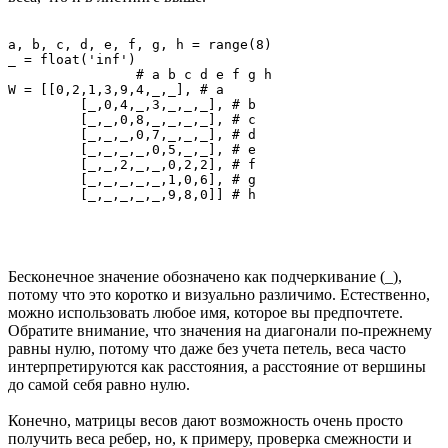
a, b, c, d, e, f, g, h = range(8)

_ = float('inf')

		# a b c d e f g h

W = [[0,2,1,3,9,4,_,_], # a

 	 [_,0,4,_,3,_,_,_], # b

	 [_,_,0,8,_,_,_,_], # c

	 [_,_,_,0,7,_,_,_], # d

	 [_,_,_,_,0,5,_,_], # e

	 [_,_,2,_,_,0,2,2], # f

	 [_,_,_,_,_,1,0,6], # g

Бесконечное значение обозначено как подчеркивание (
_
),
потому что это коротко и визуально различимо. Естественно,
можно использовать любое имя, которое вы предпочтете.
Обратите внимание, что значения на диагонали по-прежнему
равны нулю, потому что даже без учета петель, веса часто
интерпретируются как расстояния, а расстояние от вершины
до самой себя равно нулю.
Конечно, матрицы весов дают возможность очень просто
получить веса ребер, но, к примеру, проверка смежности и