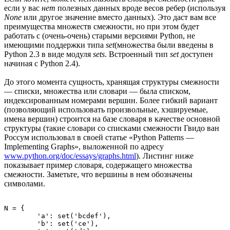
если у вас
нет
полезных данных вроде весов ребер (используя
None
или другое значение вместо данных). Это даст вам все
преимущества множеств смежности, но при этом будет
работать с (очень-очень) старыми версиями Python, не
имеющими поддержки типа
set
(множества были введены в
Python 2.3 в виде модуля
sets
. Встроенный тип
set
доступен
начиная с Python 2.4).
До этого момента сущность, хранящая структуры смежности
— списки, множества или словари — была списком,
индексированным номерами вершин. Более гибкий вариант
(позволяющий использовать произвольные, хэшируемые,
имена вершин) строится на базе словаря в качестве основной
структуры (такие словари со списками смежности Гвидо ван
Россум использовал в своей статье «Python Patterns —
Implementing Graphs», выложенной по адресу
www.python.org/doc/essays/graphs.html
). Листинг ниже
показывает пример словаря, содержащего множества
смежности. Заметьте, что вершины в нем обозначены
символами.
N = {

	'a': set('bcdef'),

	'b': set('ce'),
