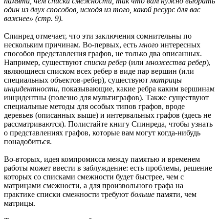
памяти, чем списки смежности, так что вам нужно выбрать
один из двух способов, исходя из того, какой ресурс для вас
важнее» (стр. 9).
Спинред отмечает, что эти заключения сомнительны по
нескольким причинам. Во-первых, есть
много
интересных
способов представления графов, не только два описанных.
Например, существуют
списки ребер
(или
множества ребер
),
являющиеся списком всех ребер в виде пар вершин (или
специальных объектов-ребер), существуют
матрицы
инцидентности
, показывающие, какие ребра каким вершинам
инцидентны (полезно для мультиграфов). Также существуют
специальные методы для особых типов графов, вроде
деревьев (описанных выше) и интервальных графов (здесь не
рассматриваются). Полистайте книгу Спинреда, чтобы узнать
о представлениях графов, которые вам могут когда-нибудь
понадобиться.
Во-вторых, идея компромисса между памятью и временем
работы может ввести в заблуждение: есть проблемы, решение
которых со списками смежности будет быстрее, чем с
матрицами смежности, а для произвольного графа на
практике списки смежности требуют
больше
памяти, чем
матрицы.