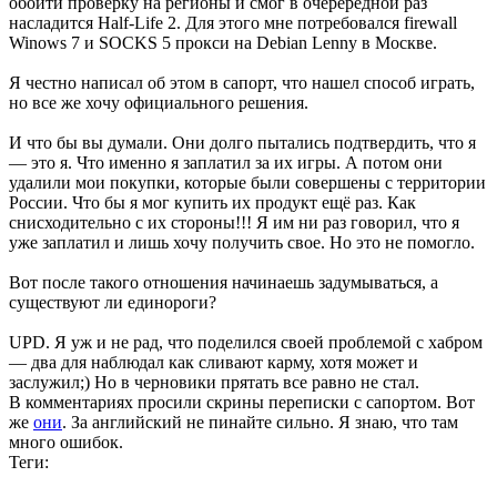
обойти проверку на регионы и смог в очерередной раз
насладится Half-Life 2. Для этого мне потребовался firewall
Winows 7 и SOCKS 5 прокси на Debian Lenny в Москве.
Я честно написал об этом в сапорт, что нашел способ играть,
но все же хочу официального решения.
И что бы вы думали. Они долго пытались подтвердить, что я
— это я. Что именно я заплатил за их игры. А потом они
удалили мои покупки, которые были совершены с территории
России. Что бы я мог купить их продукт ещё раз. Как
снисходительно с их стороны!!! Я им ни раз говорил, что я
уже заплатил и лишь хочу получить свое. Но это не помогло.
Вот после такого отношения начинаешь задумываться, а
существуют ли единороги?
UPD. Я уж и не рад, что поделился своей проблемой с хабром
— два для наблюдал как сливают карму, хотя может и
заслужил;) Но в черновики прятать все равно не стал.
В комментариях просили скрины переписки с сапортом. Вот
же
они
. За английский не пинайте сильно. Я знаю, что там
много ошибок.
Теги: