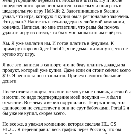
меня угораздило переехать с Москвы в штаты. Ну и после
определенного времени я захотел развлечься и поиграть в
шедевральную игру Half-life 2. Залогинившись в Steam я
узнал, что игра, которую я купил была регионально залочена.
Что делать? Написать в тех-поддержку любимой компании,
конечно. Написал, но мне ответили, что рады бы помочь
удалить игру из стима, что бы я мог заплатить им ещё раз.
Хм. Я уже заплатил им. И готов платить в будущем. К
примеру скоро выйдет Portal 2, я не думал ни минуты, что не
куплю эту игру.
Я все это написал в саппорт, что не буду платить дважды за
продукт, который уже купил. Даже если он стоит сейчас всего
$10. Я честно за него заплатил. Причем намного большие
деньги.
После ответа сапорта, что они не могут мне помочь, а если бы
и могли, то надо подтверждение моей покупки — я был в
отчаянии. Все чему я верил порушилось. Теперь я знал, что
единорогов не существует и они не срут бабочками. Portal 2 я
бы уже не купил, скорее всего.
Но все же, я уважал компанию, которая сделала HL, CS,
HL2… Я перенаправил весь трафик через Россию, что бы