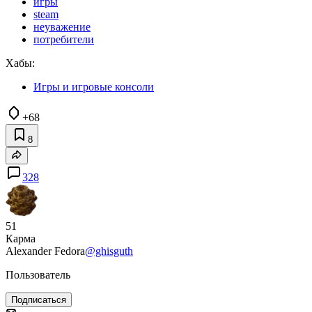
игры
steam
неуважение
потребители
Хабы:
Игры и игровые консоли
+68
8
328
51
Карма
Alexander Fedora
@ghisguth
Пользователь
Подписаться