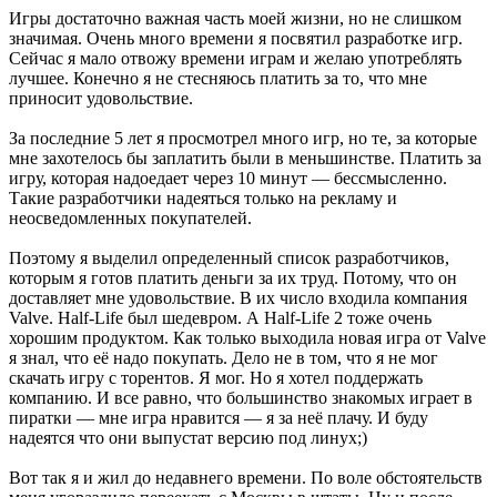
Игры достаточно важная часть моей жизни, но не слишком
значимая. Очень много времени я посвятил разработке игр.
Сейчас я мало отвожу времени играм и желаю употреблять
лучшее. Конечно я не стесняюсь платить за то, что мне
приносит удовольствие.
За последние 5 лет я просмотрел много игр, но те, за которые
мне захотелось бы заплатить были в меньшинстве. Платить за
игру, которая надоедает через 10 минут — бессмысленно.
Такие разработчики надеяться только на рекламу и
неосведомленных покупателей.
Поэтому я выделил определенный список разработчиков,
которым я готов платить деньги за их труд. Потому, что он
доставляет мне удовольствие. В их число входила компания
Valve. Half-Life был шедевром. А Half-Life 2 тоже очень
хорошим продуктом. Как только выходила новая игра от Valve
я знал, что её надо покупать. Дело не в том, что я не мог
скачать игру с торентов. Я мог. Но я хотел поддержать
компанию. И все равно, что большинство знакомых играет в
пиратки — мне игра нравится — я за неё плачу. И буду
надеятся что они выпустат версию под линух;)
Вот так я и жил до недавнего времени. По воле обстоятельств