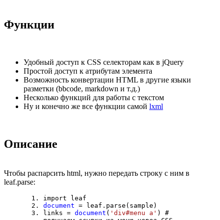
Функции
Удобный доступ к CSS селекторам как в jQuery
Простой доступ к атрибутам элемента
Возможность конвертации HTML в другие языки
разметки (bbcode, markdown и т.д.)
Несколько функций для работы с текстом
Ну и конечно же все функции самой
lxml
Описание
Чтобы распарсить html, нужно передать строку с ним в
leaf.parse:
import leaf
document
= leaf.parse(sample)
links =
document
(
'div#menu a'
) #