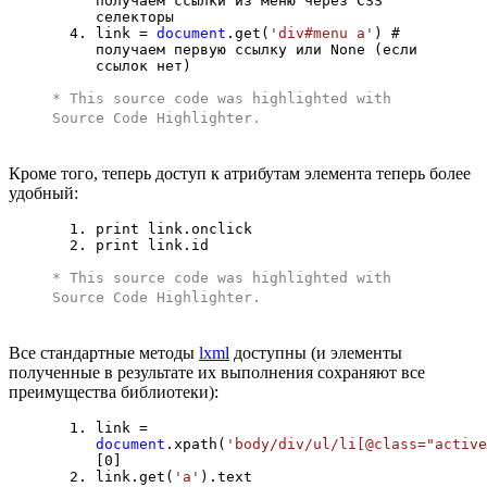
получаем ссылки из меню через CSS
селекторы
link =
document
.get(
'div#menu a'
) #
получаем первую ссылку или None (если
ссылок нет)
* This source code was highlighted with
Source Code Highlighter
.
Кроме того, теперь доступ к атрибутам элемента теперь более
удобный:
print link.onclick
print link.id
* This source code was highlighted with
Source Code Highlighter
.
Все стандартные методы
lxml
доступны (и элементы
полученные в результате их выполнения сохраняют все
преимущества библиотеки):
link =
document
.xpath(
'body/div/ul/li[@class="active
[0]
link.get(
'a'
).text