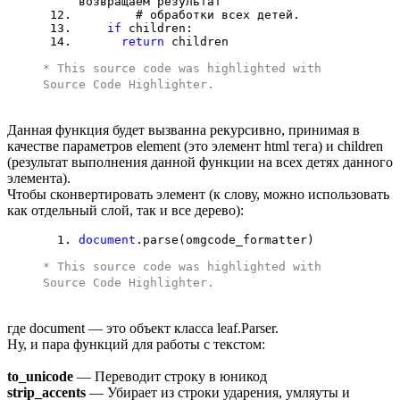
возвращаем результат
# обработки всех детей.
if
children:
return
children
* This source code was highlighted with
Source Code Highlighter
.
Данная функция будет вызванна рекурсивно, принимая в
качестве параметров element (это элемент html тега) и children
(результат выполнения данной функции на всех детях данного
элемента).
Чтобы сконвертировать элемент (к слову, можно использовать
как отдельный слой, так и все дерево):
document
.parse(omgcode_formatter)
* This source code was highlighted with
Source Code Highlighter
.
где document — это объект класса leaf.Parser.
Ну, и пара функций для работы с текстом:
to_unicode
— Переводит строку в юникод
strip_accents
— Убирает из строки ударения, умляуты и