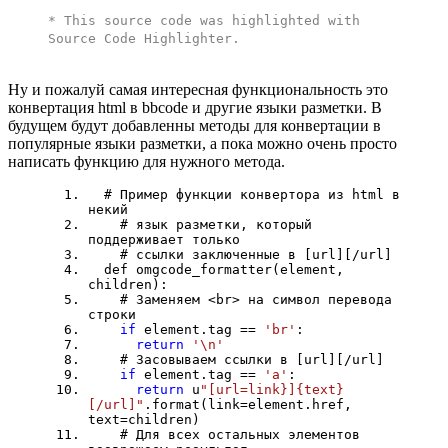
* This source code was highlighted with
Source Code Highlighter
.
Ну и пожалуй самая интересная функциональность это
конвертация html в bbcode и другие языки разметки. В
будущем будут добавленны методы для конвертации в
популярные языки разметки, а пока можно очень просто
написать функцию для нужного метода.
# Пример функции конвертора из html в
некий
# язык разметки, который
поддерживает только
# ссылки заключенные в [url][/url]
def omgcode_formatter(element,
children):
# Заменяем <br> на символ перевода
строки
if
element.tag ==
'br'
:
return
'\n'
# Засовываем ссылки в [url][/url]
if
element.tag ==
'a'
:
return
u
"[url=link}]{text}
[/url]"
.format(link=element.href,
text=children)
# Для всех остальных элементов