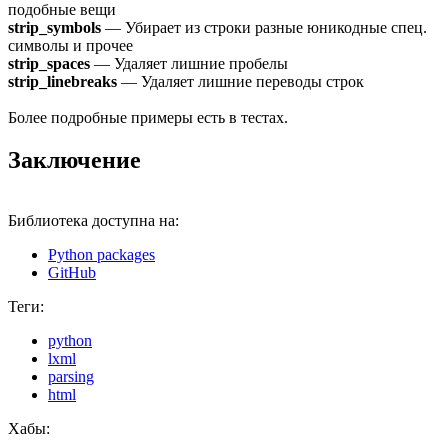
подобные вещи
strip_symbols
— Убирает из строки разные юникодные спец.
символы и прочее
strip_spaces
— Удаляет лишние пробелы
strip_linebreaks
— Удаляет лишние переводы строк
Более подробные примеры есть в тестах.
Заключение
Библиотека доступна на:
Python packages
GitHub
Теги:
python
lxml
parsing
html
Хабы: