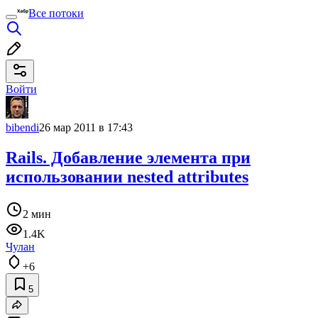
Все потоки
Войти
bibendi
26 мар 2011 в 17:43
Rails. Добавление элемента при
использовании nested attributes
2 мин
1.4K
Чулан
+6
5