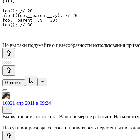
})();

foo(); // 20

alert(foo.__parent__.y); // 20

foo.__parent__.y = 30;

Но вы таки подумайте о целесобразности использования прива
Ответить
1602
1 апр 2011 в 09:24
Вырванный из контекста, Ваш пример не работает. Насколько я з
По сути вопроса, да, согласен: приватность переменных в js д