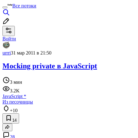
Все потоки
Войти
urrri
31 мар 2011 в 21:50
Mocking private в JavaScript
3 мин
3.2K
JavaScript
*
Из песочницы
+10
14
28