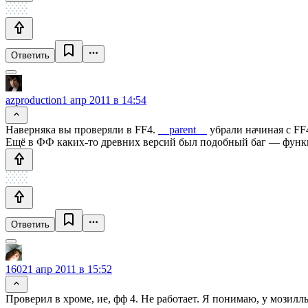
Ответить
azproduction
1 апр 2011 в 14:54
Наверняка вы проверяли в FF4.
__parent__
убрали начиная с FF4
Ещё в ФФ каких-то древних версий был подобный баг — функц
Ответить
1602
1 апр 2011 в 15:52
Проверил в хроме, ие, фф 4. Не работает. Я понимаю, у мозиллы св