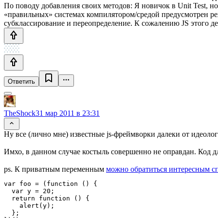
По поводу добавления своих методов: Я новичок в Unit Test, н
«правильных» системах компилятором/средой предусмотрен режи
субклассирование и переопределение. К сожалению JS этого дел
Ответить
TheShock
31 мар 2011 в 23:31
Ну все (лично мне) известные js-фреймворки далеки от идеологи
Имхо, в данном случае костыль совершенно не оправдан. Код дл
ps. К приватным переменным
можно обратиться интересным с
var foo = (function () {

  var y = 20;

  return function () {

    alert(y);

  };
