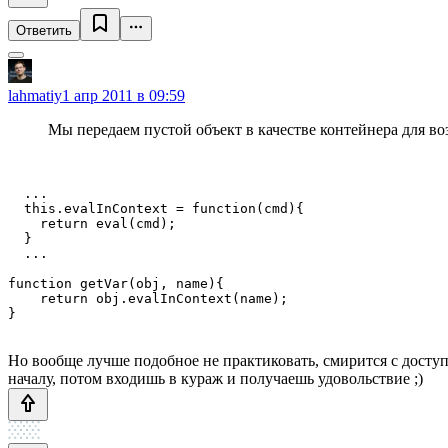
Ответить
lahmatiy
1 апр 2011 в 09:59
Мы передаем пустой объект в качестве контейнера для воз
  ...

  this.evalInContext = function(cmd){

    return eval(cmd);

  }

  ...

function getVar(obj, name){

    return obj.evalInContext(name);

Но вообще лучше подобное не практиковать, смирится с доступ
началу, потом входишь в кураж и получаешь удовольствие ;)