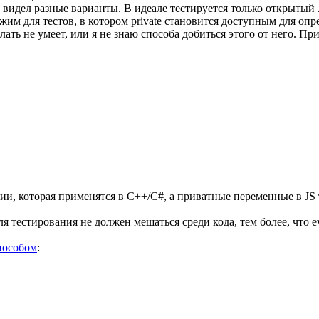
о видел разные варианты. В идеале тестируется только открытый 
м для тестов, в котором private становится доступным для опре
ать не умеет, или я не знаю способа добиться этого от него. П
и, которая применятся в C++/C#, а приватные переменные в JS ту
я тестирования не должен мешаться среди кода, тем более, что 
пособом
: