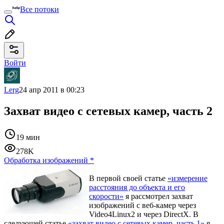
Все потоки
Войти
Lerg
24 апр 2011 в 00:23
Захват видео с сетевых камер, часть 2
19 мин
278K
Обработка изображений
*
В первой своей статье
«измерение
расстояния до объекта и его
скорости»
я рассмотрел захват
изображений с веб-камер через
Video4Linux2 и через DirectX. В
следующей статье
«захват видео с сетевых камер, часть 1»
я