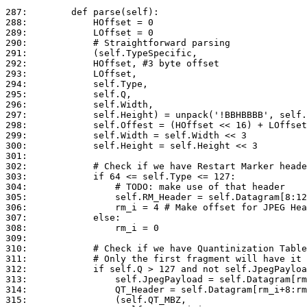
287:	    def parse(self):

288:	        HOffset = 0

289:	        LOffset = 0

290:	        # Straightforward parsing

291:	        (self.TypeSpecific,

292:	        HOffset, #3 byte offset

293:	        LOffset,

294:	        self.Type,

295:	        self.Q,

296:	        self.Width,

297:	        self.Height) = unpack('!BBHBBBB', self.Datagram[:8])

298:	        self.Offest = (HOffset << 16) + LOffset

299:	        self.Width = self.Width << 3

300:	        self.Height = self.Height << 3

301:	        

302:	        # Check if we have Restart Marker header

303:	        if 64 <= self.Type <= 127:

304:	            # TODO: make use of that header

305:	            self.RM_Header = self.Datagram[8:12]

306:	            rm_i = 4 # Make offset for JPEG Header

307:	        else:

308:	            rm_i = 0

309:	        

310:	        # Check if we have Quantinization Tables embedded into JPEG Header

311:	        # Only the first fragment will have it

312:	        if self.Q > 127 and not self.JpegPayload:

313:	            self.JpegPayload = self.Datagram[rm_i+8+132:]

314:	            QT_Header = self.Datagram[rm_i+8:rm_i+140]

315:	            (self.QT_MBZ,
