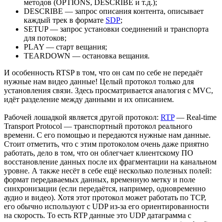
методов (OPTIONS, DESCRIBE и т.д.);
DESCRIBE — запрос описания контента, описывает
каждый трек в формате
SDP
;
SETUP — запрос установки соединений и транспорта
для потоков;
PLAY — старт вещания;
TEARDOWN — остановка вещания.
И особенность RTSP в том, что он сам по себе не передаёт
нужные нам видео данные! Целый протокол только для
установления связи. Здесь просматривается аналогия с MVC,
идёт разделение между данными и их описанием.
Рабочей лошадкой является другой протокол:
RTP
— Real-time
Transport Protocol — транспортный протокол реального
времени. С его помощью и передаются нужные нам данные.
Стоит отметить, что с этим протоколом очень даже приятно
работать, дело в том, что он облегчает клиентскому ПО
восстановление данных после их фрагментации на канальном
уровне. А также несёт в себе ещё несколько полезных полей:
формат передаваемых данных, временную метку и поле
синхронизации (если передаётся, например, одновременно
аудио и видео). Хотя этот протокол может работать по TCP,
его обычно используют с UDP из-за его ориентированности
на скорость. То есть RTP данные это UDP датаграмма с