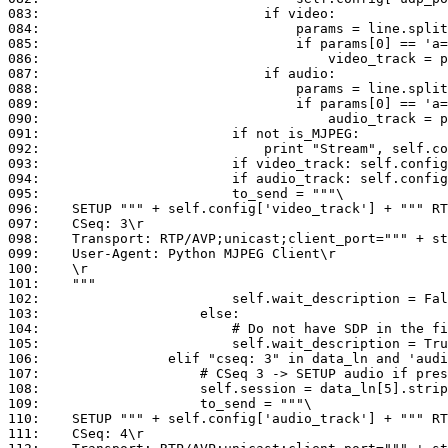
083:	                        if video:

084:	                            params = line.split(':', 1)

085:	                            if params[0] == 'a=control':

086:	                                video_track = params[1]

087:	                        if audio:

088:	                            params = line.split(':', 1)

089:	                            if params[0] == 'a=control':

090:	                                audio_track = params[1]

091:	                    if not is_MJPEG:

092:	                        print "Stream", self.config['ip'] + self.config['request'], 'is not an MJPEG stream!'

093:	                    if video_track: self.config['video_track'] = 'rtsp://' + self.config['ip'] + self.config['request'] + '/' + basename(video_track)

094:	                    if audio_track: self.config['audio_track'] = 'rtsp://' + self.config['ip'] + self.config['request'] + '/' + basename(audio_track)

095:	                    to_send = """\

096:	SETUP """ + self.config['video_track'] + """ RTSP/1.0\r

097:	CSeq: 3\r

098:	Transport: RTP/AVP;unicast;client_port=""" + str(self.config['udp_port']) + """-"""+ str(self.config['udp_port'] + 1) + """\r

099:	User-Agent: Python MJPEG Client\r

100:	\r

101:	"""

102:	                    self.wait_description = False

103:	                else:

104:	                    # Do not have SDP in the first UDP packet, wait for it

105:	                    self.wait_description = True

106:	            elif "cseq: 3" in data_ln and 'audio_track' in self.config:

107:	                # CSeq 3 -> SETUP audio if present

108:	                self.session = data_ln[5].strip().split(' ')[1]

109:	                to_send = """\

110:	SETUP """ + self.config['audio_track'] + """ RTSP/1.0\r

111:	CSeq: 4\r
