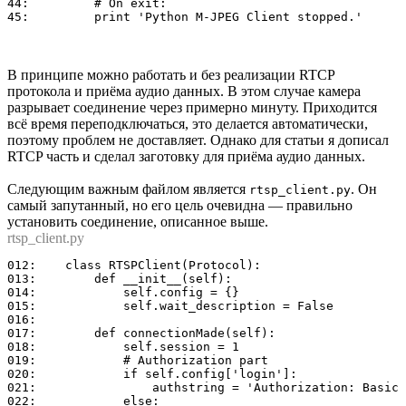
44:	    # On exit:

В принципе можно работать и без реализации RTCP
протокола и приёма аудио данных. В этом случае камера
разрывает соединение через примерно минуту. Приходится
всё время переподключаться, это делается автоматически,
поэтому проблем не доставляет. Однако для статьи я дописал
RTCP часть и сделал заготовку для приёма аудио данных.
Следующим важным файлом является
. Он
rtsp_client.py
самый запутанный, но его цель очевидна — правильно
установить соединение, описанное выше.
rtsp_client.py
012:	class RTSPClient(Protocol):

013:	    def __init__(self):

014:	        self.config = {}

015:	        self.wait_description = False

016:	

017:	    def connectionMade(self):

018:	        self.session = 1

019:	        # Authorization part

020:	        if self.config['login']:

021:	            authstring = 'Authorization: Basic ' + b64encode(self.config['login']+':'+self.config['password']) + '\r\n'

022:	        else:
