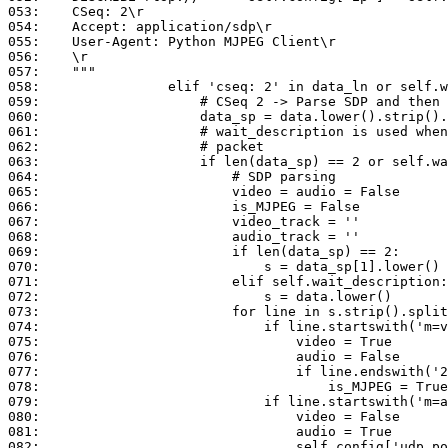
053:	CSeq: 2\r

054:	Accept: application/sdp\r

055:	User-Agent: Python MJPEG Client\r

056:	\r

057:	"""

058:	            elif 'cseq: 2' in data_ln or self.wait_description:

059:	                # CSeq 2 -> Parse SDP and then SETUP

060:	                data_sp = data.lower().strip().split('\r\n\r\n', 1)

061:	                # wait_description is used when SDP is sent in another UDP

062:	                # packet

063:	                if len(data_sp) == 2 or self.wait_description:

064:	                    # SDP parsing

065:	                    video = audio = False

066:	                    is_MJPEG = False

067:	                    video_track = ''

068:	                    audio_track = ''

069:	                    if len(data_sp) == 2:

070:	                        s = data_sp[1].lower()

071:	                    elif self.wait_description:

072:	                        s = data.lower()

073:	                    for line in s.strip().split('\r\n'):

074:	                        if line.startswith('m=video'):

075:	                            video = True

076:	                            audio = False

077:	                            if line.endswith('26'):

078:	                                is_MJPEG = True

079:	                        if line.startswith('m=audio'):

080:	                            video = False

081:	                            audio = True

082:	                            self.config['udp_port_audio'] = int(line.split(' ')[1])
