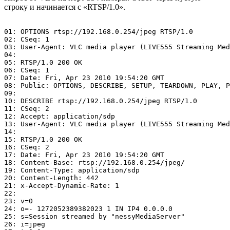
строку и начинается с «RTSP/1.0».
01: OPTIONS rtsp://192.168.0.254/jpeg RTSP/1.0

02: CSeq: 1

03: User-Agent: VLC media player (LIVE555 Streaming Med
04: 

05: RTSP/1.0 200 OK

06: CSeq: 1

07: Date: Fri, Apr 23 2010 19:54:20 GMT

08: Public: OPTIONS, DESCRIBE, SETUP, TEARDOWN, PLAY, P
09: 

10: DESCRIBE rtsp://192.168.0.254/jpeg RTSP/1.0

11: CSeq: 2

12: Accept: application/sdp

13: User-Agent: VLC media player (LIVE555 Streaming Med
14: 

15: RTSP/1.0 200 OK

16: CSeq: 2

17: Date: Fri, Apr 23 2010 19:54:20 GMT

18: Content-Base: rtsp://192.168.0.254/jpeg/

19: Content-Type: application/sdp

20: Content-Length: 442

21: x-Accept-Dynamic-Rate: 1

22: 

23: v=0

24: o=- 1272052389382023 1 IN IP4 0.0.0.0

25: s=Session streamed by "nessyMediaServer"

26: i=jpeg
