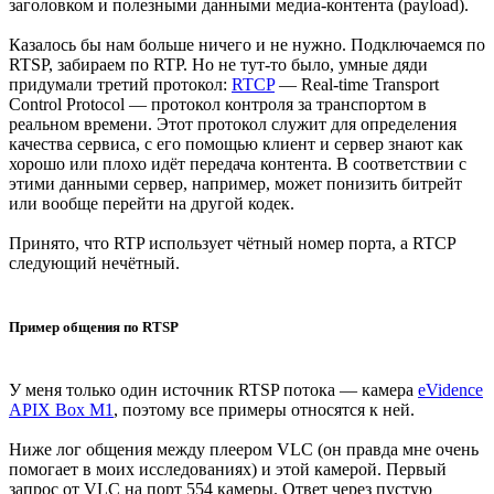
заголовком и полезными данными медиа-контента (payload).
Казалось бы нам больше ничего и не нужно. Подключаемся по
RTSP, забираем по RTP. Но не тут-то было, умные дяди
придумали третий протокол:
RTCP
— Real-time Transport
Control Protocol — протокол контроля за транспортом в
реальном времени. Этот протокол служит для определения
качества сервиса, с его помощью клиент и сервер знают как
хорошо или плохо идёт передача контента. В соответствии с
этими данными сервер, например, может понизить битрейт
или вообще перейти на другой кодек.
Принято, что RTP использует чётный номер порта, а RTCP
следующий нечётный.
Пример общения по RTSP
У меня только один источник RTSP потока — камера
eVidence
APIX Box M1
, поэтому все примеры относятся к ней.
Ниже лог общения между плеером VLC (он правда мне очень
помогает в моих исследованиях) и этой камерой. Первый
запрос от VLC на порт 554 камеры. Ответ через пустую