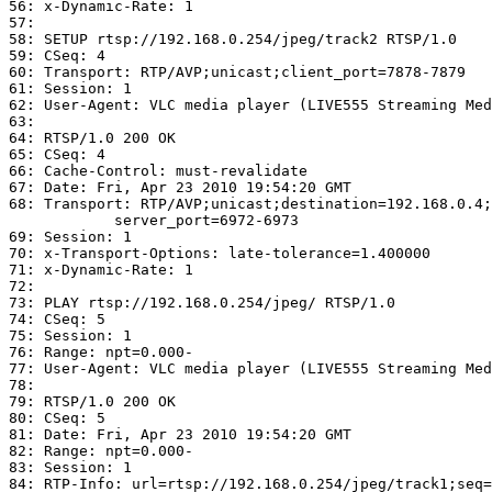
56: x-Dynamic-Rate: 1

57: 

58: SETUP rtsp://192.168.0.254/jpeg/track2 RTSP/1.0

59: CSeq: 4

60: Transport: RTP/AVP;unicast;client_port=7878-7879

61: Session: 1

62: User-Agent: VLC media player (LIVE555 Streaming Med
63: 

64: RTSP/1.0 200 OK

65: CSeq: 4

66: Cache-Control: must-revalidate

67: Date: Fri, Apr 23 2010 19:54:20 GMT

68: Transport: RTP/AVP;unicast;destination=192.168.0.4;
            server_port=6972-6973

69: Session: 1

70: x-Transport-Options: late-tolerance=1.400000

71: x-Dynamic-Rate: 1

72: 

73: PLAY rtsp://192.168.0.254/jpeg/ RTSP/1.0

74: CSeq: 5

75: Session: 1

76: Range: npt=0.000-

77: User-Agent: VLC media player (LIVE555 Streaming Med
78: 

79: RTSP/1.0 200 OK

80: CSeq: 5

81: Date: Fri, Apr 23 2010 19:54:20 GMT

82: Range: npt=0.000-

83: Session: 1

84: RTP-Info: url=rtsp://192.168.0.254/jpeg/track1;seq=