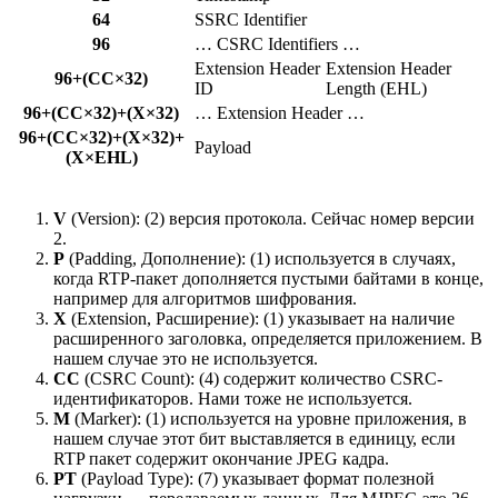
64
SSRC Identifier
96
… CSRC Identifiers …
Extension Header
Extension Header
96+(CC×32)
ID
Length (EHL)
96+(CC×32)+(X×32)
… Extension Header …
96+(CC×32)+(X×32)+
Payload
(X×EHL)
V
(Version): (2) версия протокола. Сейчас номер версии
2.
P
(Padding, Дополнение): (1) используется в случаях,
когда RTP-пакет дополняется пустыми байтами в конце,
например для алгоритмов шифрования.
X
(Extension, Расширение): (1) указывает на наличие
расширенного заголовка, определяется приложением. В
нашем случае это не используется.
CC
(CSRC Count): (4) содержит количество CSRC-
идентификаторов. Нами тоже не используется.
M
(Marker): (1) используется на уровне приложения, в
нашем случае этот бит выставляется в единицу, если
RTP пакет содержит окончание JPEG кадра.
PT
(Payload Type): (7) указывает формат полезной