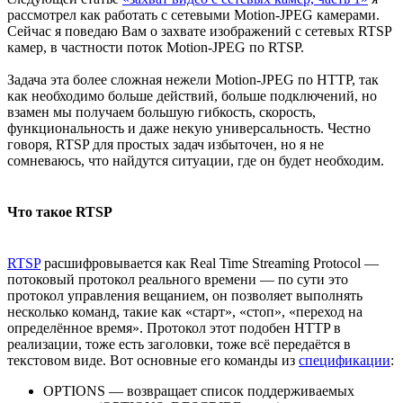
рассмотрел как работать с сетевыми Motion-JPEG камерами.
Сейчас я поведаю Вам о захвате изображений с сетевых RTSP
камер, в частности поток Motion-JPEG по RTSP.
Задача эта более сложная нежели Motion-JPEG по HTTP, так
как необходимо больше действий, больше подключений, но
взамен мы получаем большую гибкость, скорость,
функциональность и даже некую универсальность. Честно
говоря, RTSP для простых задач избыточен, но я не
сомневаюсь, что найдутся ситуации, где он будет необходим.
Что такое RTSP
RTSP
расшифровывается как Real Time Streaming Protocol —
потоковый протокол реального времени — по сути это
протокол управления вещанием, он позволяет выполнять
несколько команд, такие как «старт», «стоп», «переход на
определённое время». Протокол этот подобен HTTP в
реализации, тоже есть заголовки, тоже всё передаётся в
текстовом виде. Вот основные его команды из
спецификации
:
OPTIONS — возвращает список поддерживаемых