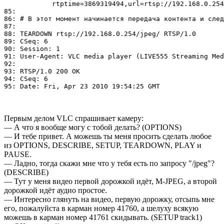
            rtptime=3869319494,url=rtsp://192.168.0.254
85: 

86: # В этот момент начинается передача контента и след
87: 

88: TEARDOWN rtsp://192.168.0.254/jpeg/ RTSP/1.0

89: CSeq: 6

90: Session: 1

91: User-Agent: VLC media player (LIVE555 Streaming Med
92: 

93: RTSP/1.0 200 OK

94: CSeq: 6

Первым делом VLC спрашивает камеру:
— А что я вообще могу с тобой делать? (OPTIONS)
— И тебе привет. А можешь ты меня просить сделать любое
из OPTIONS, DESCRIBE, SETUP, TEARDOWN, PLAY и
PAUSE.
— Ладно, тогда скажи мне что у тебя есть по запросу "/jpeg"?
(DESCRIBE)
— Тут у меня видео первой дорожкой идёт, M-JPEG, а второй
дорожкой идёт аудио простое.
— Интересно глянуть на видео, первую дорожку, отсыпь мне
его, пожалуйста в карман номер 41760, а шелуху всякую
можешь в карман номер 41761 скидывать. (SETUP track1)