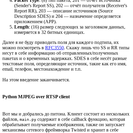
Packet Type
: (8) тип пакета, 201 — отчёт источника
(Sender's Report SS), 202 — отчёт получателя (Receiver's
Report RR), 203 — описание источников (Source
Description SDES) и 204 — назначение определяется
приложением (APP).
Length
: (16) размер следующих за заголовком данных,
измеряется в 32 битных единицах.
Далее я не буду приводить поля для каждого подтипа, их
можно посмотреть в
RFC3550
. Скажу лишь что SS и RR типы
несут в себе информацию об отправленных/полученных
пакетах и о временных задержках. SDES в себе несёт разные
текстовые поля, определяющие источник, такие как его имя,
email, телефон, местонахождение и т.п.
На этом введение заканчивается.
Python MJPEG over RTSP client
Вот мы и добрались до питона. Клиент состоит из нескольких
файлов,
содержит в себе callback функцию, которая
main.py
обрабатывает получаемые изображения, также он запускает
механизмы сетевого фреймворка Twisted и хранит в себе