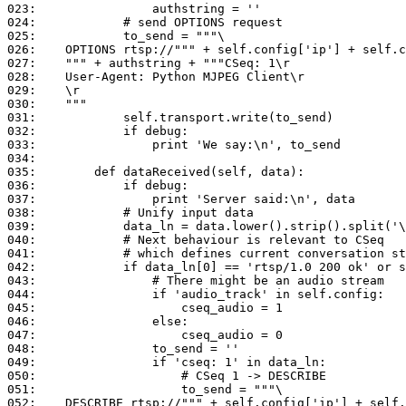
023:	            authstring = ''

024:	        # send OPTIONS request

025:	        to_send = """\

026:	OPTIONS rtsp://""" + self.config['ip'] + self.config['request'] + """ RTSP/1.0\r

027:	""" + authstring + """CSeq: 1\r

028:	User-Agent: Python MJPEG Client\r

029:	\r

030:	"""

031:	        self.transport.write(to_send)

032:	        if debug:

033:	            print 'We say:\n', to_send

034:	    

035:	    def dataReceived(self, data):

036:	        if debug:

037:	            print 'Server said:\n', data

038:	        # Unify input data

039:	        data_ln = data.lower().strip().split('\r\n', 5)

040:	        # Next behaviour is relevant to CSeq

041:	        # which defines current conversation state

042:	        if data_ln[0] == 'rtsp/1.0 200 ok' or self.wait_description:

043:	            # There might be an audio stream

044:	            if 'audio_track' in self.config:

045:	                cseq_audio = 1

046:	            else:

047:	                cseq_audio = 0

048:	            to_send = ''

049:	            if 'cseq: 1' in data_ln:

050:	                # CSeq 1 -> DESCRIBE

051:	                to_send = """\

052:	DESCRIBE rtsp://""" + self.config['ip'] + self.config['request'] + """ RTSP/1.0\r
