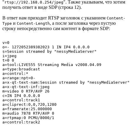
"
". Также указываем, что хотим
rtsp://192.168.0.254/jpeg
получить ответ в виде SDP (строка 12).
В ответ нам приходит RTSP заголовок с указанием
Content-
и
, а после заголовка через пустую
Type
Content-Length
строку непосредственно сам контент в формате SDP:
v=0

o=- 1272052389382023 1 IN IP4 0.0.0.0

s=Session streamed by "nessyMediaServer"

i=jpeg

t=0 0

a=tool:LIVE555 Streaming Media v2008.04.09

a=type:broadcast

a=control:*

a=range:npt=0-

a=x-qt-text-nam:Session streamed by "nessyMediaServer"

a=x-qt-text-inf:jpeg

m=video 0 RTP/AVP 26

c=IN IP4 0.0.0.0

a=control:track1

a=cliprect:0,0,720,1280

a=framerate:25.000000

m=audio 7878 RTP/AVP 0

a=rtpmap:0 PCMU/8000/1
