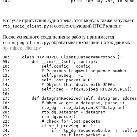
В случае присутсвия аудио трека, этот модуль также запускает
и соответствующий RTCP клиент.
rtp_audio_client.py
После успешного соединения за работу принимается
, обрабатывая входящий поток данных.
rtp_mjpeg_client.py
rtp_mjpeg_client.py
08:	class RTP_MJPEG_Client(DatagramProtocol):

09:	    def __init__(self, config):

10:	        self.config = config

11:	        # Previous fragment sequence number

12:	        self.prevSeq = -1

13:	        self.lost_packet = 0

14:	        # Object that deals with JPEGs

15:	        self.jpeg = rfc2435jpeg.RFC2435JPEG()

16:	

17:	    def datagramReceived(self, datagram, address):

18:	        # When we get a datagram, parse it

19:	        rtp_dg = rtp_datagram.RTPDatagram()

20:	        rtp_dg.Datagram = datagram

21:	        rtp_dg.parse()

22:	        # Check for lost packets

23:	        if self.prevSeq != -1:

24:	            if (rtp_dg.SequenceNumber != self.prevSeq + 1) and rtp_dg.SequenceNumber != 0:

25:	                self.lost_packet = 1
