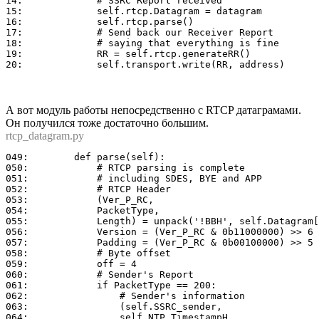
14:	        # SSRC Report received

15:	        self.rtcp.Datagram = datagram

16:	        self.rtcp.parse()

17:	        # Send back our Receiver Report

18:	        # saying that everything is fine

19:	        RR = self.rtcp.generateRR()

А вот модуль работы непосредственно с RTCP датаграмами.
Он получился тоже достаточно большим.
rtcp_datagram.py
049:	    def parse(self):

050:	        # RTCP parsing is complete

051:	        # including SDES, BYE and APP

052:	        # RTCP Header

053:	        (Ver_P_RC,

054:	        PacketType,

055:	        Length) = unpack('!BBH', self.Datagram[:4])

056:	        Version = (Ver_P_RC & 0b11000000) >> 6

057:	        Padding = (Ver_P_RC & 0b00100000) >> 5

058:	        # Byte offset

059:	        off = 4

060:	        # Sender's Report

061:	        if PacketType == 200:

062:	            # Sender's information

063:	            (self.SSRC_sender,

064:	            self.NTP_TimestampH,
