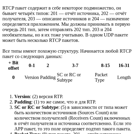
RTCP пакет содержит в себе некоторое подмножество, он
бывает четырёх типов: 201 — отчёт источника, 202 — отчёт
получателя, 203 — описание источников и 204 — назначение
определяется приложением. Мы должны принимать в первую
очередь 201 тип, затем отправлять 202 тип. 203 и 204
необязательны, но я их тоже учитываю. В одном UDP пакете
может быть несколько RTCP пакетов.
Все типы имеют похожую структуру. Начинается любой RTCP
пакет со следующих данных:
+ Bit
0-1
2
3-7
8-15
16-31
offset
SC or RC or
Packet
0
Version
Padding
Length
Subtype
Type
Version
: (2) версия RTP.
Padding
: (1) то же самое, что и для RTP.
SC or RC or Subtype
: (5) в зависимости от типа может
быть количеством источников (Sources Count) или
количеством получателей (Receivers Count) включенных
в отчёт получателя и источника соответсвенно. Если это
APP пакет, то это поле определяет подтип такого пакета.