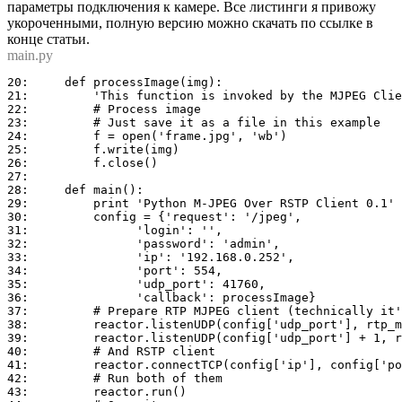
параметры подключения к камере. Все листинги я привожу
укороченными, полную версию можно скачать по ссылке в
конце статьи.
main.py
20:	def processImage(img):

21:	    'This function is invoked by the MJPEG Client protocol'

22:	    # Process image

23:	    # Just save it as a file in this example

24:	    f = open('frame.jpg', 'wb')

25:	    f.write(img)

26:	    f.close()

27:	

28:	def main():

29:	    print 'Python M-JPEG Over RSTP Client 0.1'

30:	    config = {'request': '/jpeg',

31:	          'login': '',

32:	          'password': 'admin',

33:	          'ip': '192.168.0.252',

34:	          'port': 554,

35:	          'udp_port': 41760,

36:	          'callback': processImage}

37:	    # Prepare RTP MJPEG client (technically it's a server)

38:	    reactor.listenUDP(config['udp_port'], rtp_mjpeg_client.RTP_MJPEG_Client(config))

39:	    reactor.listenUDP(config['udp_port'] + 1, rtcp_client.RTCP_Client()) # RTCP

40:	    # And RSTP client

41:	    reactor.connectTCP(config['ip'], config['port'], rtsp_client.RTSPFactory(config))

42:	    # Run both of them

43:	    reactor.run()
