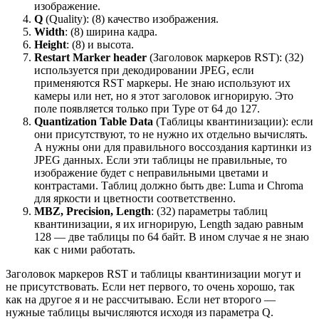
изображение.
Q
(Quality): (8) качество изображения.
Width
: (8) ширина кадра.
Height
: (8) и высота.
Restart Marker header
(Заголовок маркеров RST): (32)
используется при декодировании JPEG, если
применяются RST маркеры. Не знаю используют их
камеры или нет, но я этот заголовок игнорирую. Это
поле появляется только при Type от 64 до 127.
Quantization Table Data
(Таблицы квантинизации): если
они присутствуют, то не нужно их отдельно вычислять.
А нужны они для правильного воссоздания картинки из
JPEG данных. Если эти таблицы не правильные, то
изображение будет с неправильными цветами и
контрастами. Таблиц должно быть две: Luma и Chroma
для яркости и цветности соответственно.
MBZ, Precision, Length
: (32) параметры таблиц
квантинизации, я их игнорирую, Length задаю равным
128 — две таблицы по 64 байт. В ином случае я не знаю
как с ними работать.
Заголовок маркеров RST и таблицы квантинизации могут и
не присутствовать. Если нет первого, то очень хорошо, так
как на другое я и не рассчитываю. Если нет второго —
нужные таблицы вычисляются исходя из параметра Q.