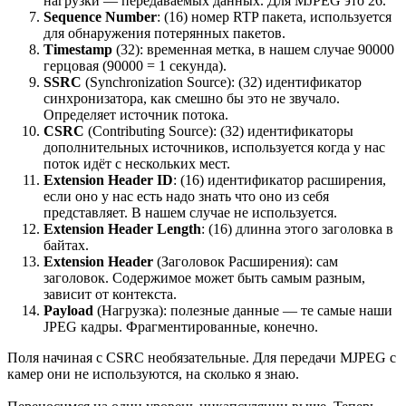
нагрузки — передаваемых данных. Для MJPEG это 26.
Sequence Number
: (16) номер RTP пакета, используется
для обнаружения потерянных пакетов.
Timestamp
(32): временная метка, в нашем случае 90000
герцовая (90000 = 1 секунда).
SSRC
(Synchronization Source): (32) идентификатор
синхронизатора, как смешно бы это не звучало.
Определяет источник потока.
CSRC
(Contributing Source): (32) идентификаторы
дополнительных источников, используется когда у нас
поток идёт с нескольких мест.
Extension Header ID
: (16) идентификатор расширения,
если оно у нас есть надо знать что оно из себя
представляет. В нашем случае не используется.
Extension Header Length
: (16) длинна этого заголовка в
байтах.
Extension Header
(Заголовок Расширения): сам
заголовок. Содержимое может быть самым разным,
зависит от контекста.
Payload
(Нагрузка): полезные данные — те самые наши
JPEG кадры. Фрагментированные, конечно.
Поля начиная с CSRC необязательные. Для передачи MJPEG с
камер они не используются, на сколько я знаю.