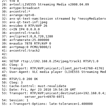
27: t=0 0

28: a=tool:LIVE555 Streaming Media v2008.04.09

29: a=type:broadcast

30: a=control:*

31: a=range:npt=0-

32: a=x-qt-text-nam:Session streamed by "nessyMediaServ
33: a=x-qt-text-inf:jpeg

34: m=video 0 RTP/AVP 26

35: c=IN IP4 0.0.0.0

36: a=control:track1

37: a=cliprect:0,0,720,1280

38: a=framerate:25.000000

39: m=audio 7878 RTP/AVP 0

40: a=rtpmap:0 PCMU/8000/1

41: a=control:track2

42: 

43: 

44: SETUP rtsp://192.168.0.254/jpeg/track1 RTSP/1.0

45: CSeq: 3

46: Transport: RTP/AVP;unicast;client_port=41760-41761

47: User-Agent: VLC media player (LIVE555 Streaming Med
48: 

49: RTSP/1.0 200 OK

50: CSeq: 3

51: Cache-Control: must-revalidate

52: Date: Fri, Apr 23 2010 19:54:20 GMT

53: Transport: RTP/AVP;unicast;destination=192.168.0.4;
            server_port=6970-6971

54: Session: 1

55: x-Transport-Options: late-tolerance=1.400000
