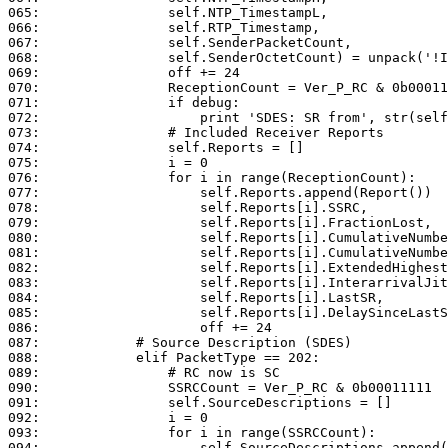
065:	            self.NTP_TimestampL,

066:	            self.RTP_Timestamp,

067:	            self.SenderPacketCount,

068:	            self.SenderOctetCount) = unpack('!IIIIII', self.Datagram[off: off + 24])

069:	            off += 24

070:	            ReceptionCount = Ver_P_RC & 0b00011111

071:	            if debug:

072:	                print 'SDES: SR from', str(self.SSRC_sender)

073:	            # Included Receiver Reports

074:	            self.Reports = []

075:	            i = 0

076:	            for i in range(ReceptionCount):

077:	                self.Reports.append(Report())

078:	                self.Reports[i].SSRC,

079:	                self.Reports[i].FractionLost,

080:	                self.Reports[i].CumulativeNumberOfPacketsLostH,

081:	                self.Reports[i].CumulativeNumberOfPacketsLostL,

082:	                self.Reports[i].ExtendedHighestSequenceNumberReceived,

083:	                self.Reports[i].InterarrivalJitter,

084:	                self.Reports[i].LastSR,

085:	                self.Reports[i].DelaySinceLastSR = unpack('!IBBHIIII', self.Datagram[off: off + 24])

086:	                off += 24

087:	        # Source Description (SDES)

088:	        elif PacketType == 202:

089:	            # RC now is SC

090:	            SSRCCount = Ver_P_RC & 0b00011111

091:	            self.SourceDescriptions = []

092:	            i = 0

093:	            for i in range(SSRCCount):

094:	                self.SourceDescriptions.append(SDES())
