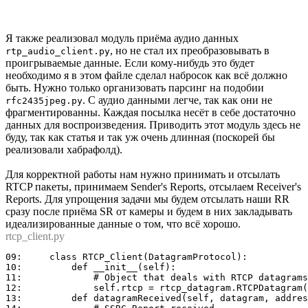
Я также реализовал модуль приёма аудио данных
, но не стал их преобразовывать в
rtp_audio_client.py
проигрываемые данные. Если кому-нибудь это будет
необходимо я в этом файле сделал набросок как всё должно
быть. Нужно только организовать парсинг на подобии
. С аудио данными легче, так как они не
rfc2435jpeg.py
фрагментированны. Каждая посылка несёт в себе достаточно
данных для воспроизведения. Приводить этот модуль здесь не
буду, так как статья и так уж очень длинная (поскорей бы
реализовали хабрафолд).
Для корректной работы нам нужно принимать и отсылать
RTCP пакеты, принимаем Sender's Reports, отсылаем Receiver's
Reports. Для упрощения задачи мы будем отсылать наши RR
сразу после приёма SR от камеры и будем в них закладывать
идеализированные данные о том, что всё хорошо.
rtcp_client.py
09:	class RTCP_Client(DatagramProtocol):

10:	    def __init__(self):

11:	        # Object that deals with RTCP datagrams

12:	        self.rtcp = rtcp_datagram.RTCPDatagram()

13:	    def datagramReceived(self, datagram, address):
