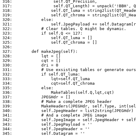
316:	             self.QT_Precision,

317:	             self.QT_Length) = unpack('!BBH', QT_Header[:4])

318:	            self.QT_luma = string2list(QT_Header[4:68])

319:	            self.QT_chroma = string2list(QT_Header[68:132])

320:	        else:

321:	            self.JpegPayload += self.Datagram[rm_i+8:]

322:	        # Clear tables. Q might be dynamic.

323:	        if self.Q <= 127:

324:	            self.QT_luma = []

325:	            self.QT_chroma = []

326:	            

327:	    def makeJpeg(self):

328:	        lqt = []

329:	        cqt = []

330:	        dri = 0

331:	        # Use exsisting tables or generate ours

332:	        if self.QT_luma:

333:	            lqt=self.QT_luma

334:	            cqt=self.QT_chroma

335:	        else:

336:	            MakeTables(self.Q,lqt,cqt)        

337:	        JPEGHdr = []

338:	        # Make a complete JPEG header

339:	        MakeHeaders(JPEGHdr, self.Type, int(self.Width), int(self.Height), lqt, cqt, dri)

340:	        self.JpegHeader = list2string(JPEGHdr)

341:	        # And a complete JPEG image

342:	        self.JpegImage = self.JpegHeader + self.JpegPayload

343:	        self.JpegPayload = ''

344:	        self.JpegHeader = ''
