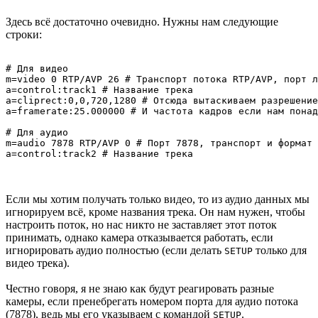
Здесь всё достаточно очевидно. Нужны нам следующие
строки:
# Для видео

m=video 0 RTP/AVP 26 # Транспорт потока RTP/AVP, порт л
a=control:track1 # Название трека

a=cliprect:0,0,720,1280 # Отсюда вытаскиваем разрешение

a=framerate:25.000000 # И частота кадров если нам понад
# Для аудио

m=audio 7878 RTP/AVP 0 # Порт 7878, транспорт и формат 
Если мы хотим получать только видео, то из аудио данных мы
игнорируем всё, кроме названия трека. Он нам нужен, чтобы
настроить поток, но нас никто не заставляет этот поток
принимать, однако камера отказывается работать, если
игнорировать аудио полностью (если делать
только для
SETUP
видео трека).
Честно говоря, я не знаю как будут реагировать разные
камеры, если пренебрегать номером порта для аудио потока
(7878), ведь мы его указываем с командой
.
SETUP