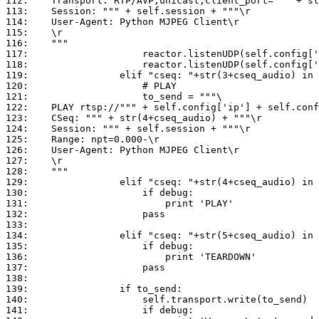
112:	Transport: RTP/AVP;unicast;client_port=""" + str(self.config['udp_port_audio']) + """-"""+ str(self.config['udp_port_audio'] + 1) + """\r

113:	Session: """ + self.session + """\r

114:	User-Agent: Python MJPEG Client\r

115:	\r

116:	"""

117:	                reactor.listenUDP(self.config['udp_port_audio'], rtp_audio_client.RTP_AUDIO_Client(self.config))

118:	                reactor.listenUDP(self.config['udp_port_audio'] + 1, rtcp_client.RTCP_Client()) # RTCP

119:	            elif "cseq: "+str(3+cseq_audio) in data_ln:

120:	                # PLAY

121:	                to_send = """\

122:	PLAY rtsp://""" + self.config['ip'] + self.config['request'] + """/ RTSP/1.0\r

123:	CSeq: """ + str(4+cseq_audio) + """\r

124:	Session: """ + self.session + """\r

125:	Range: npt=0.000-\r

126:	User-Agent: Python MJPEG Client\r

127:	\r

128:	"""

129:	            elif "cseq: "+str(4+cseq_audio) in data_ln:

130:	                if debug:

131:	                    print 'PLAY'

132:	                pass

133:	                

134:	            elif "cseq: "+str(5+cseq_audio) in data_ln:

135:	                if debug:

136:	                    print 'TEARDOWN'

137:	                pass

138:	

139:	            if to_send:

140:	                self.transport.write(to_send)

141:	                if debug:
