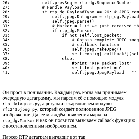
26:	        self.prevSeq = rtp_dg.SequenceNumber

27:	        # Handle Payload

28:	        if rtp_dg.PayloadType == 26: # JPEG compressed video

29:	            self.jpeg.Datagram = rtp_dg.Payload

30:	            self.jpeg.parse()

31:	            # Marker = 1 if we just received the last fragment

32:	            if rtp_dg.Marker:

33:	                if not self.lost_packet:

34:	                    # Obtain complete JPEG image and give it to the

35:	                    # callback function

36:	                    self.jpeg.makeJpeg()

37:	                    self.config['callback'](self.jpeg.JpegImage)

38:	                else:

39:	                    #print "RTP packet lost"

40:	                    self.lost_packet = 0

Он прост в понимании. Каждый раз, когда мы принимаем
очередную датаграмму, мы парсим её с помощью модуля
, а результат скармливаем модулю
rtp_datagram.py
, который создаёт полноценное JPEG
rfc2435jpeg.py
изображение. Далее мы ждём появления маркера
и как он появится вызываем callback функцию
rtp_dg.Marker
с восстановленным изображением.
Парсер RTP датаграм выглядит вот так: