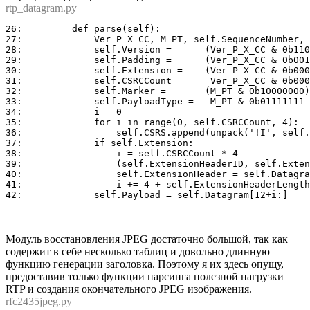
rtp_datagram.py
26:	    def parse(self):        

27:	        Ver_P_X_CC, M_PT, self.SequenceNumber, self.Timestamp, self.SyncSourceIdentifier = unpack('!BBHII', self.Datagram[:12])

28:	        self.Version =      (Ver_P_X_CC & 0b11000000) >> 6

29:	        self.Padding =      (Ver_P_X_CC & 0b00100000) >> 5

30:	        self.Extension =    (Ver_P_X_CC & 0b00010000) >> 4

31:	        self.CSRCCount =     Ver_P_X_CC & 0b00001111

32:	        self.Marker =       (M_PT & 0b10000000) >> 7

33:	        self.PayloadType =   M_PT & 0b01111111

34:	        i = 0

35:	        for i in range(0, self.CSRCCount, 4):

36:	            self.CSRS.append(unpack('!I', self.Datagram[12+i:16+i]))

37:	        if self.Extension:

38:	            i = self.CSRCCount * 4

39:	            (self.ExtensionHeaderID, self.ExtensionHeaderLength) = unpack('!HH', self.Datagram[12+i:16+i])

40:	            self.ExtensionHeader = self.Datagram[16+i:16+i+self.ExtensionHeaderLength]

41:	            i += 4 + self.ExtensionHeaderLength

Модуль восстановления JPEG достаточно большой, так как
содержит в себе несколько таблиц и довольно длинную
функцию генерации заголовка. Поэтому я их здесь опущу,
предоставив только функции парсинга полезной нагрузки
RTP и создания окончательного JPEG изображения.
rfc2435jpeg.py