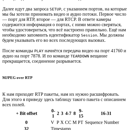
Далее идут два запроса
, c указанием портов, на которые
SETUP
мы бы хотели принимать видео и аудио потоки. Первое число
— порт для RTP, второе — для RTCP. В ответе камеры
содержится информация о портах, с ними можно сверяться,
чтобы удостовериться, что всё настроено правильно. Ещё нам
необходимо запомнить идентификатор
. Мы должны
Session
будем указывать его во всех последующих вызовах.
После команды
начнётся передача видео на порт 41760 и
PLAY
аудио на порт 7878. И по команде
вещание
TEARDOWN
прекращается, соединение разрывается.
MJPEG over RTP
К нам приходят RTP пакеты, нам их нужно расшифровать.
Для этого я приведу здесь таблицу такого пакета с описанием
всех полей.
0-
9-
+ Bit offset
2
3
4-7
8
16-31
1
15
0
V
P
X
CC
M
PT
Sequence Number
32
Timestamp