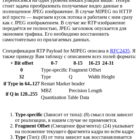
Переносимся на один уровень инкапсуляции выше. Теперь
стоит задача преобразовать получаемые видео данные в
полноценное JPEG изображение. В случае MJPEG по HTTP
всё просто — вырезаем кусок потока и работаем с ним сразу
как с JPEG изображением. В случае же RTP изображение
передаётся не полностью, JPEG заголовок опускается для
экономии трафика. Его необходимо восстановить
самостоятельно из прилагаемых данных.
Спецификация RTP Payload for MJPEG описана в
RFC2435
. Я
также приведу Вам таблицу с описанием всех полей формата:
+ Bit offset
0-7
8-15
16-23
24-31
0
Type-specific
Fragment Offset
32
Type
Q
Width
Height
if Type in 64..127
Restart Marker header
MBZ
Precision
Length
if Q in 128..255
Quantization Table Data
Type-specific
(Зависит от типа): (8) смысл поля зависит
от реализации, в нашем случае не применяется.
Fragment Offset
(Смещение фрагмента): (24) указывает
на положение текущего фрагмента кадра во всём кадре.
Type
(Тип): (8) от типа зависит как восстанавливается