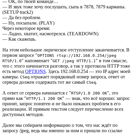
— ОК, по твоей команде…
— И звук тоже хочу послушать, сыпь в 7878, 7879 карманы.
(SETUP track2)
— Да без проблем.
— Ну, посыпали. (PLAY)
Через некоторое время:
— Ладно, хватит, насмотрелся. (TEARDOWN)
— Как скажешь.
На этом небольшое лирическое отступление заканчивается. В
первом запросе "
OPTIONS rtsp://192.168.0.254/jpeg
" напоминает "
" в том смысле,
RTSP/1.0
GET /jpeg HTTP/1.1
что с этого начинается разговор, а так у протокола HTTP тоже
есть метод
OPTIONS
. Здесь 192.168.0.254 — это IP адрес моей
камеры.
отражает порядковый номер запроса, ответ от
CSeq
сервера должен содержать тот же самый
.
CSeq
А ответ от сервера начинается с "
", это
RTSP/1.0 200 OK
прямо как "
" — знак, что всё хорошо: запрос
HTTP/1.1 200 OK
принят, запрос понятен и не было никаких проблем в его
реализации. И прямым текстом следует перечисление всех
доступных методов.
Далее мы собираем информацию о том, что нас ждёт по
запросу /jpeg, ведь мы именно за ним и пришли по ссылке