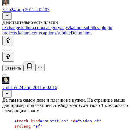
zeka
24 апр 2011 в 02:03
Действительно есть плагин —
exchange.kaltura.com/category/tags/kaltura-subtitles-plugin
projects.kaltura.com/captions/subtitleDemo.html
Ответить
Untit1ed
24 апр 2011 в 02:16
Да там на самом деле и плагин не нужен. На странице выше
дан пример под секцией
Hosting Your Own Video Transcodes
со
следующим кодом:
<
track
kind
="subtitles"
id
="video_af"
srclang
="af"