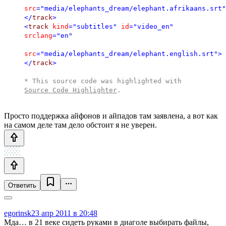
src
="media/elephants_dream/elephant.afrikaans.srt"
</
track
>
<
track
kind
="subtitles"
id
="video_en"
srclang
="en"
src
="media/elephants_dream/elephant.english.srt"
>
</
track
>
* This source code was highlighted with
Source Code Highlighter
.
Просто поддержка айфонов и айпадов там заявлена, а вот как
на самом деле там дело обстоит я не уверен.
Ответить
egorinsk
23 апр 2011 в 20:48
Мда… в 21 веке сидеть руками в диаголе выбирать файлы,