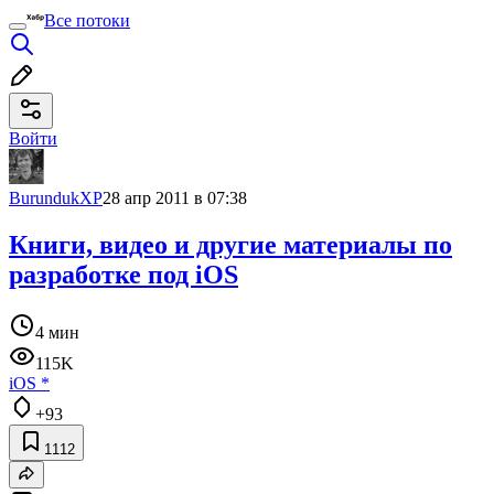
Все потоки
Войти
BurundukXP
28 апр 2011 в 07:38
Книги, видео и другие материалы по
разработке под iOS
4 мин
115K
iOS
*
+93
1112