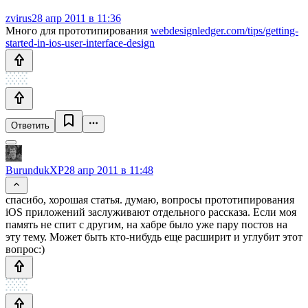
zvirus
28 апр 2011 в 11:36
Много для прототипирования
webdesignledger.com/tips/getting-
started-in-ios-user-interface-design
Ответить
BurundukXP
28 апр 2011 в 11:48
спасибо, хорошая статья. думаю, вопросы прототипирования
iOS приложений заслуживают отдельного рассказа. Если моя
память не спит с другим, на хабре было уже пару постов на
эту тему. Может быть кто-нибудь еще расширит и углубит этот
вопрос:)