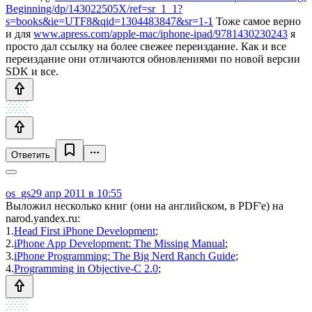
Beginning/dp/143022505X/ref=sr_1_1?
s=books&ie=UTF8&qid=1304483847&sr=1-1
Тоже самое верно
и для
www.apress.com/apple-mac/iphone-ipad/9781430230243
я
просто дал ссылку на более свежее переиздание. Как и все
переиздание они отличаются обновлениями по новой версии
SDK и все.
Ответить
os_gs
29 апр 2011 в 10:55
Выложил несколько книг (они на английском, в PDF'е) на
narod.yandex.ru:
1.
Head First iPhone Development
;
2.
iPhone App Development: The Missing Manual
;
3.
iPhone Programming: The Big Nerd Ranch Guide
;
4.
Programming in Objective-C 2.0
;