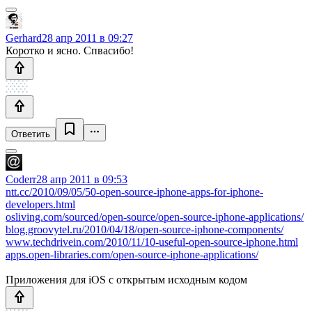
Gerhard
28 апр 2011 в 09:27
Коротко и ясно. Спвасибо!
Ответить
Coderr
28 апр 2011 в 09:53
ntt.cc/2010/09/05/50-open-source-iphone-apps-for-iphone-
developers.html
osliving.com/sourced/open-source/open-source-iphone-applications/
blog.groovytel.ru/2010/04/18/open-source-iphone-components/
www.techdrivein.com/2010/11/10-useful-open-source-iphone.html
apps.open-libraries.com/open-source-iphone-applications/
Приложения для iOS с открытым исходным кодом