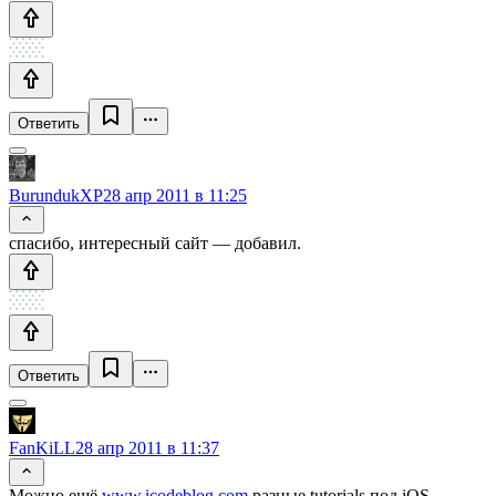
Ответить
BurundukXP
28 апр 2011 в 11:25
спасибо, интересный сайт — добавил.
Ответить
FanKiLL
28 апр 2011 в 11:37
Можно ещё
www.icodeblog.com
разные tutorials под iOS