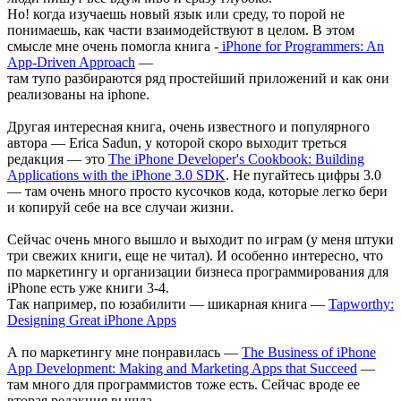
Но! когда изучаешь новый язык или среду, то порой не
понимаешь, как части взаимодействуют в целом. В этом
смысле мне очень помогла книга -
iPhone for Programmers: An
App-Driven Approach
—
там тупо разбираются ряд простейший приложений и как они
реализованы на iphone.
Другая интересная книга, очень известного и популярного
автора — Erica Sadun, у которой скоро выходит треться
редакция — это
The iPhone Developer's Cookbook: Building
Applications with the iPhone 3.0 SDK
. Не пугайтесь цифры 3.0
— там очень много просто кусочков кода, которые легко бери
и копируй себе на все случаи жизни.
Сейчас очень много вышло и выходит по играм (у меня штуки
три свежих книги, еще не читал). И особенно интересно, что
по маркетингу и организации бизнеса программирования для
iPhone есть уже книги 3-4.
Так например, по юзабилити — шикарная книга —
Tapworthy:
Designing Great iPhone Apps
А по маркетингу мне понравилась —
The Business of iPhone
App Development: Making and Marketing Apps that Succeed
—
там много для программистов тоже есть. Сейчас вроде ее
вторая редакция вышла.