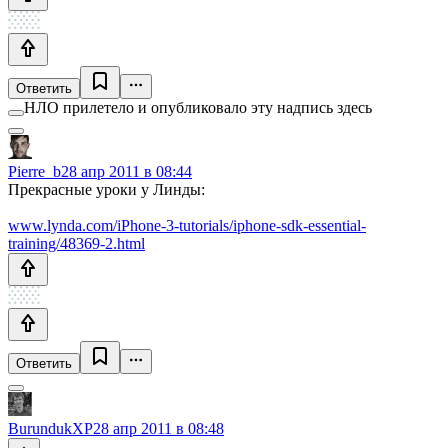
Ответить
НЛО прилетело и опубликовало эту надпись здесь
Pierre_b
28 апр 2011 в 08:44
Прекрасные уроки у Линды:
www.lynda.com/iPhone-3-tutorials/iphone-sdk-essential-
training/48369-2.html
Ответить
BurundukXP
28 апр 2011 в 08:48