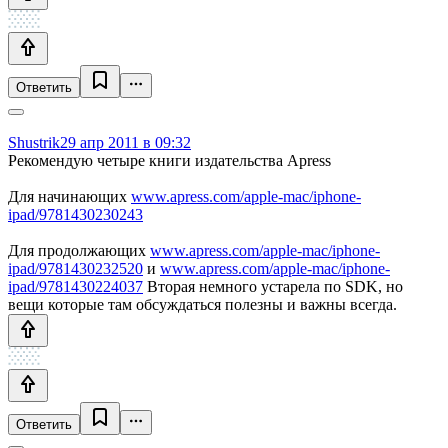
Ответить
Shustrik
29 апр 2011 в 09:32
Рекомендую четыре книги издательства Apress
Для начинающих
www.apress.com/apple-mac/iphone-
ipad/9781430230243
Для продолжающих
www.apress.com/apple-mac/iphone-
ipad/9781430232520
и
www.apress.com/apple-mac/iphone-
ipad/9781430224037
Вторая немного устарела по SDK, но
вещи которые там обсуждаться полезны и важны всегда.
Ответить