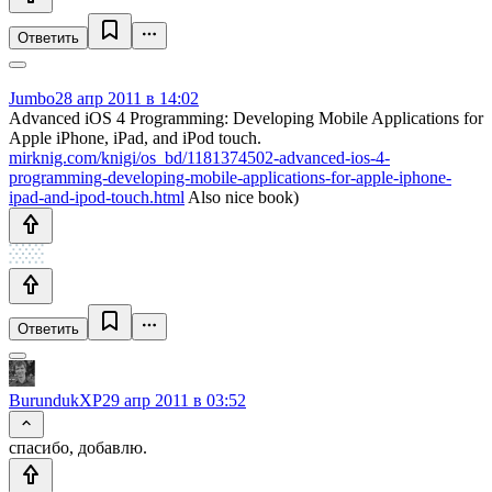
Ответить
Jumbo
28 апр 2011 в 14:02
Advanced iOS 4 Programming: Developing Mobile Applications for
Apple iPhone, iPad, and iPod touch.
mirknig.com/knigi/os_bd/1181374502-advanced-ios-4-
programming-developing-mobile-applications-for-apple-iphone-
ipad-and-ipod-touch.html
Also nice book)
Ответить
BurundukXP
29 апр 2011 в 03:52
спасибо, добавлю.