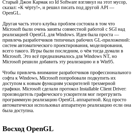
Старый Джон Кармак из Id Software взглянул на этот мусор,
сказал: «К чёрту!», и решил писать под другой API —
OpenGL.
Другая часть этого клубка проблем состояла в том что
Microsoft были очень заняты совместной работой с SGI над
реализацией OpenGL для Windows. Идея была проста —
привлечь разработчиков типичных рабочих GL-приложений:
систем автоматического проектирования, моделирования,
всего такого. Игры были последним, о чём тогда думали в
Microsoft. Это всё предназначалось для Windows NT, но
Microsoft решили добавить эту реализацию и в Win95.
Чтобы привлечь внимание разработчиков профессионального
софта к Windows, Microsoft попробовали подкупить их
доступом к новым функциям ускорителей трехмерной
графики. Microsoft сделали протокол Installable Client Driver:
производитель графического ускорителя мог перегрузить
программную реализацию OpenGL аппаратной. Код просто
автоматически использовал аппаратную реализацию если она
была доступна.
Восход OpenGL