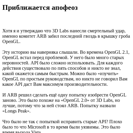
Приближается апофеоз
Хотя я и утверждаю что 3D Labs нанесли смертельный удар,
именно комитет ARB забил последний гвоздь в крышку гроба
OpenGL.
Эту историю вы наверняка слышали. Во времена OpenGL 2.1,
OpenGL встал перед проблемой. У него было много старых
неровностей. API было сложно использовать. Для каждого
действия существовало по пять способов и никто не знал,
какой окажется самым быстрым. Можно было «изучить»
OpenGL по простым руководствам, но никто не говорил Вам
какое API даст Вам максимум производительности.
И ARB решил сделать ещё одну попытку изобрести OpenGL
заново. Это было похоже на «OpenGL 2.0» от 3D Labs, но
лучше, потому что за ней стоял ARB. Попытку назвали
«Longs Peak».
Что было не так с попыткой исправить старые API? Плохо
было то что Microsoft в то время были уязвимы. Это было
время выхода Vista.