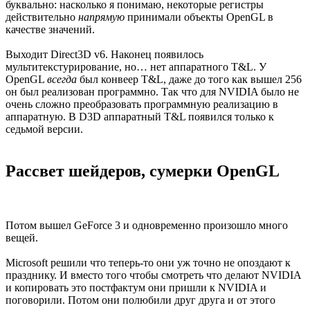
буквально: насколько я понимаю, некоторые регистры
действительно
напрямую
принимали объекты OpenGL в
качестве значений.
Выходит Direct3D v6. Наконец появилось
мультитекстурирование, но… нет аппаратного T&L. У
OpenGL
всегда
был конвеер T&L, даже до того как вышел 256
он был реализован программно. Так что для NVIDIA было не
очень сложно преобразовать программную реализацию в
аппаратную. В D3D аппаратный T&L появился только к
седьмой версии.
Рассвет шейдеров, сумерки OpenGL
Потом вышел GeForce 3 и одновременно произошло много
вещей.
Microsoft решили что теперь-то они уж точно не опоздают к
празднику. И вместо того чтобы смотреть что делают NVIDIA
и копировать это постфактум они пришли к NVIDIA и
поговорили. Потом они полюбили друг друга и от этого