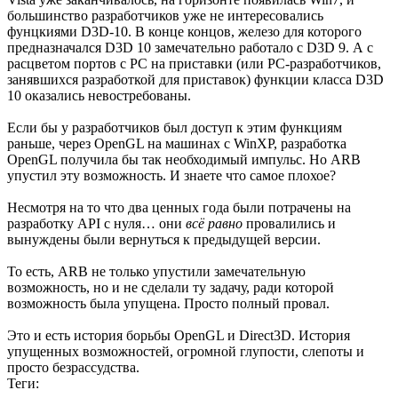
большинство разработчиков уже не интересовались
фунцкиями D3D-10. В конце концов, железо для которого
предназначался D3D 10 замечательно работало с D3D 9. А с
расцветом портов с PC на приставки (или PC-разработчиков,
занявшихся разработкой для приставок) функции класса D3D
10 оказались невостребованы.
Если бы у разработчиков был доступ к этим функциям
раньше, через OpenGL на машинах с WinXP, разработка
OpenGL получила бы так необходимый импульс. Но ARB
упустил эту возможность. И знаете что самое плохое?
Несмотря на то что два ценных года были потрачены на
разработку API с нуля… они
всё равно
провалились и
вынуждены были вернуться к предыдущей версии.
То есть, ARB не только упустили замечательную
возможность, но и не сделали ту задачу, ради которой
возможность была упущена. Просто полный провал.
Это и есть история борьбы OpenGL и Direct3D. История
упущенных возможностей, огромной глупости, слепоты и
просто безрассудства.
Теги: