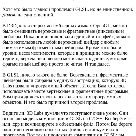
Хотя это было главной проблемой GLSL, но не единственной.
Далеко
не единственной.
В D3D, как и старых ассемблерных языках OpenGL, можно
было смешивать вертексные и фрагментные (пиксельные)
шейдеры. Пока они использовали единый интерфейс, можно
было использовать любой вертексный шейдер с любым
совместимым фрагментным шейдером. Кроме того были
уровни несовместимости, которые в принципе можно было
терпеть; вертексный шейдер мог выдавать данные, которые
фрагментный шейдер просто не читал. И так далее.
В GLSL ничего такого не было. Вертексные и фрагментные
шейдеры были собраны в единую абстракцию, которую 3D
Labs назвали «программный объект». И если Вам хотелось
использовать вместе вертексные и фрагментные программы,
Вам приходилось строить несколько таких программных
объектов. И это было причиной второй проблемы.
Видите ли, 3D Labs думали что поступают очень умно. Они
основали модель компиляции в GLSL на C/C++. Вы берёте .c
или .cpp и компилируете в объектный файл. Потом Вы берете
один или несколько объектных файлов и линкуете их в
программу. Вот так и происходит компиляция в GLSL: вы