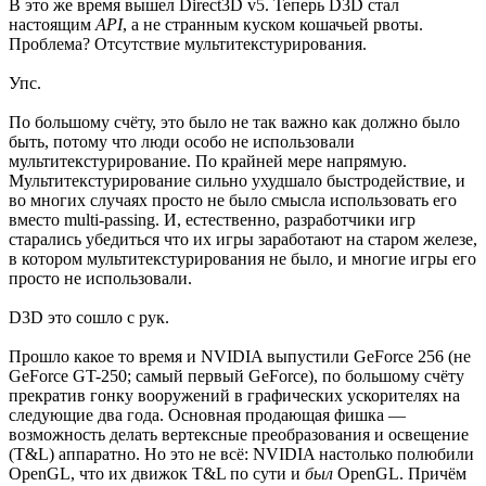
В это же время вышел Direct3D v5. Теперь D3D стал
настоящим
API
, а не странным куском кошачьей рвоты.
Проблема? Отсутствие мультитекстурирования.
Упс.
По большому счёту, это было не так важно как должно было
быть, потому что люди особо не использовали
мультитекстурирование. По крайней мере напрямую.
Мультитекстурирование сильно ухудшало быстродействие, и
во многих случаях просто не было смысла использовать его
вместо multi-passing. И, естественно, разработчики игр
старались убедиться что их игры заработают на старом железе,
в котором мультитекстурирования не было, и многие игры его
просто не использовали.
D3D это сошло с рук.
Прошло какое то время и NVIDIA выпустили GeForce 256 (не
GeForce GT-250; самый первый GeForce), по большому счёту
прекратив гонку вооружений в графических ускорителях на
следующие два года. Основная продающая фишка —
возможность делать вертексные преобразования и освещение
(T&L) аппаратно. Но это не всё: NVIDIA настолько полюбили
OpenGL, что их движок T&L по сути и
был
OpenGL. Причём