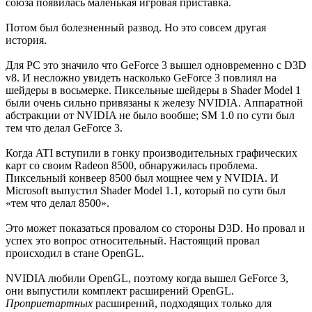
союза появилась маленькая игровая приставка.
Потом был болезненный развод. Но это совсем другая
история.
Для PC это значило что GeForce 3 вышел одновременно с D3D
v8. И несложно увидеть насколько GeForce 3 повлиял на
шейдеры в восьмерке. Пиксельные шейдеры в Shader Model 1
были очень сильно привязаны к железу NVIDIA. Аппаратной
абстракции от NVIDIA не было вообше; SM 1.0 по сути был
тем что делал GeForce 3.
Когда ATI вступили в гонку производительных графических
карт со своим Radeon 8500, обнаружилась проблема.
Пиксельный конвеер 8500 был мощнее чем у NVIDIA. И
Microsoft выпустил Shader Model 1.1, который по сути был
«тем что делал 8500».
Это может показаться провалом со стороны D3D. Но провал и
успех это вопрос относительный. Настоящий провал
происходил в стане OpenGL.
NVIDIA любили OpenGL, поэтому когда вышел GeForce 3,
они выпустили комплект расширений OpenGL.
Проприетартных
расширений, подходящих только для