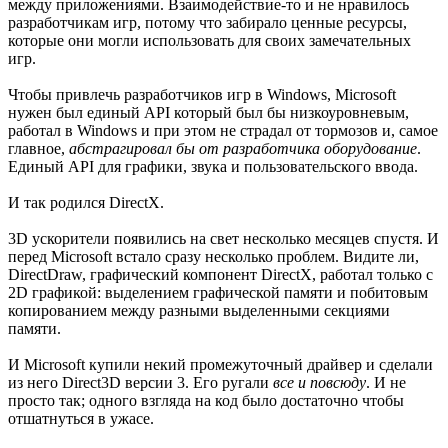
между приложениями. Взаимодействие-то и не нравилось
разработчикам игр, потому что забирало ценные ресурсы,
которые они могли использовать для своих замечательных
игр.
Чтобы привлечь разработчиков игр в Windows, Microsoft
нужен был единый API который был бы низкоуровневым,
работал в Windows и при этом не страдал от тормозов и, самое
главное,
абстрагировал бы от разработчика оборудование
.
Единый API для графики, звука и пользовательского ввода.
И так родился DirectX.
3D ускорители появились на свет несколько месяцев спустя. И
перед Microsoft встало сразу несколько проблем. Видите ли,
DirectDraw, графический компонент DirectX, работал только с
2D графикой: выделением графической памяти и побитовым
копированием между разными выделенными секциями
памяти.
И Microsoft купили некий промежуточный драйвер и сделали
из него Direct3D версии 3. Его ругали
все и повсюду
. И не
просто так; одного взгляда на код было достаточно чтобы
отшатнуться в ужасе.