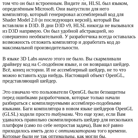
том что он был встроенным. Видите ли, HLSL был языком,
определённым Microsoft. Они выпустили для него
компилятор, который генерировал ассемблерный код для
Shader Model 2.0 (и последующих версий), который Вы
вставляли в D3D. В дни D3D v9, HLSL никогда не вызывался
из D3D напрямую. Он был удобной абстракцией, но
совершенно необязательной. У разработчика всегда оставалась
возможность отложить компилятор и доработать код до
максимальной производительности.
В языке 3D Labs
ничего
этого не было. Вы скармливали
драйверу код на C-подобном языке, и он возвращал шейдер.
Всё, конец истории. И не ассемблерный шейдер, не то что
можно вставить куда нибудь. Настоящий объект OpenGL,
представляющий шейдер.
Это означало что пользователи OpenGL были беззащитны
перед ошибками разработчиков, которые только начали
разбираться с компилируемыми ассемблеро-подобными
языками. Баги компилятора в новом языке шейдеров OpenGL
(GLSL) ходили просто
табунами
. Что еще хуже, если Вам
удавалось правильно скомпилировать шейдер для нескольких
платформ (само по себе непростая задача), Вам всё равно
приходилось иметь дело с
оптимизаторами
того времени.
Которые были не так оптимальны, как могли бы.