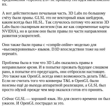
их.
А вот действительно печальная часть. 3D Labs по большому
счёту были
правы
. GLSL это не векторный язык шейдеров,
каким всегда был HLSL. Так случилось потому что железо 3D
Labs было скалярным железом (так же как современные карты
NVIDIA), но в целом они были правы по части направления
развития ускорителей.
Они также были правы с «compile-online» моделью для
«высокоуровневых» языков. D3D впоследствии тоже на неё
перешёл.
Проблема была в том что 3D Labs оказались правы в
неправильное
время
. И в попытке призвать будущее слишком
рано, в попытке его предугадать, они отбросили настоящее.
Это также как OpenGL всегда имел возможность делать T&L.
Если не считать того что конвееры T&L в OpenGL были
полезны
ещё до выхода аппаратной реализации, а GLSL был
просто обузой прежде чем мир оказался готов его принять.
Сейчас
GLSL — хороший язык. Но для своего времени он был
ужасен. И OpenGL пострадал за это.