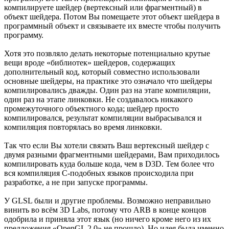
компилируете шейдер (вертексный или фрагментный) в
объект шейдера. Потом Вы помещаете этот объект шейдера в
программный объект и связываете их вместе чтобы получить
программу.
Хотя это позвляло делать некоторые потенциально крутые
вещи вроде «библиотек» шейдеров, содержащих
дополнительный код, который совместно использовали
основные шейдеры, на практике это означало что шейдеры
компилировались дважды. Один раз на этапе компиляции,
один раз на этапе линковки. Не создавалось никакого
промежуточного объектного кода; шейдер просто
компилировался, результат компиляции выбрасывался и
компиляция повторялась во время линковки.
Так что если Вы хотели связать Ваш вертексный шейдер с
двумя разными фрагментными шейдерами, Вам приходилось
компилировать куда больше кода, чем в D3D. Тем более что
вся компиляция C-подобных языков происходила при
разработке, а не при запуске программы.
У GLSL были и другие проблемы. Возможно неправильно
винить во всём 3D Labs, потому что ARB в конце концов
одобрила и приняла этот язык (но ничего кроме него из их
предложения «OpenGL 2.0» не прошло). Но идея была именно