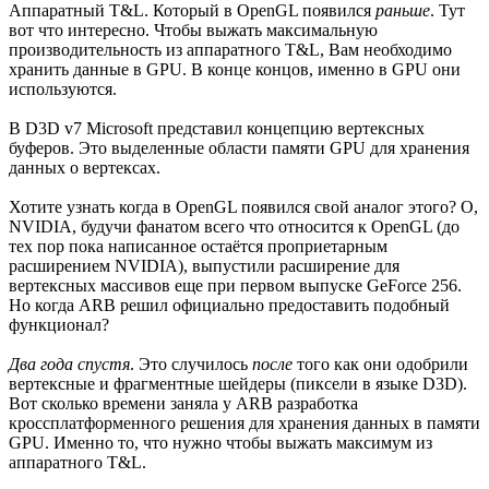
Аппаратный T&L. Который в OpenGL появился
раньше
. Тут
вот что интересно. Чтобы выжать максимальную
производительность из аппаратного T&L, Вам необходимо
хранить данные в GPU. В конце концов, именно в GPU они
используются.
В D3D v7 Microsoft представил концепцию вертексных
буферов. Это выделенные области памяти GPU для хранения
данных о вертексах.
Хотите узнать когда в OpenGL появился свой аналог этого? О,
NVIDIA, будучи фанатом всего что относится к OpenGL (до
тех пор пока написанное остаётся проприетарным
расширением NVIDIA), выпустили расширение для
вертексных массивов еще при первом выпуске GeForce 256.
Но когда ARB решил официально предоставить подобный
функционал?
Два года спустя
. Это случилось
после
того как они одобрили
вертексные и фрагментные шейдеры (пиксели в языке D3D).
Вот сколько времени заняла у ARB разработка
кроссплатформенного решения для хранения данных в памяти
GPU. Именно то, что нужно чтобы выжать максимум из
аппаратного T&L.