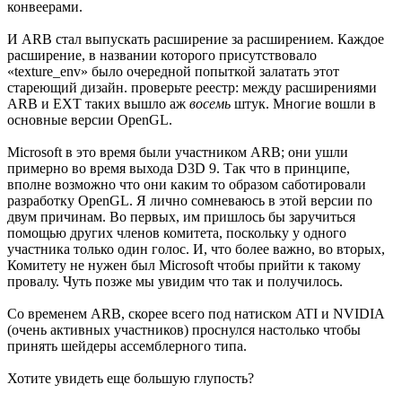
конвеерами.
И ARB стал выпускать расширение за расширением. Каждое
расширение, в названии которого присутствовало
«texture_env» было очередной попыткой залатать этот
стареющий дизайн. проверьте реестр: между расширениями
ARB и EXT таких вышло аж
восемь
штук. Многие вошли в
основные версии OpenGL.
Microsoft в это время были участником ARB; они ушли
примерно во время выхода D3D 9. Так что в принципе,
вполне возможно что они каким то образом саботировали
разработку OpenGL. Я лично сомневаюсь в этой версии по
двум причинам. Во первых, им пришлось бы заручиться
помощью других членов комитета, поскольку у одного
участника только один голос. И, что более важно, во вторых,
Комитету не нужен был Microsoft чтобы прийти к такому
провалу. Чуть позже мы увидим что так и получилось.
Со временем ARB, скорее всего под натиском ATI и NVIDIA
(очень активных участников) проснулся настолько чтобы
принять шейдеры ассемблерного типа.
Хотите увидеть еще большую глупость?