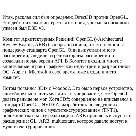
Итак, расклад сил был определён: Direct3D против OpenGL.
Это действительно интересная история, учитывая насколько
ужасен был D3D v3.
Комитет Архитектурных Решений OpenGL («Architectural
Review Board», ARB) был организацией, ответственной за
поддержку стандарта OpenGL. Они выпустили много
расширений, следили за репозиторием расширений и
создавали новые версии API. В Комитет входили многие
влиятельные игроки графической индустрии и разработчики
ОС. Apple и Microsoft в своё время тоже входили в этот
комитет.
Потом появился 3Dfx с Voodoo2. Это было первое устройство,
способное выполнять мультитекстурирование, чего OpenGL
делать раньше не мог. Хотя 3Dfx совершенно не вписывался в
стандарт OpenGL, NVIDIA, разработчик последующих
графических чипов с мультитекстурированием (TNT1),
положили глаз на эту реализацию. ARB пришлось выпустить
расширение: GL_ARB_multitexture, которое давало доступ к
мультитекстурированию.