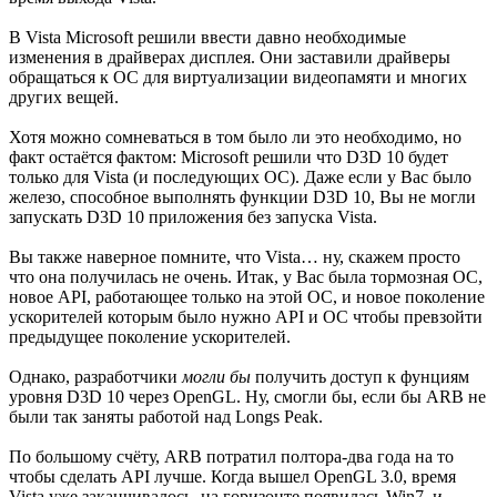
В Vista Microsoft решили ввести давно необходимые
изменения в драйверах дисплея. Они заставили драйверы
обращаться к ОС для виртуализации видеопамяти и многих
других вещей.
Хотя можно сомневаться в том было ли это необходимо, но
факт остаётся фактом: Microsoft решили что D3D 10 будет
только для Vista (и последующих ОС). Даже если у Вас было
железо, способное выполнять функции D3D 10, Вы не могли
запускать D3D 10 приложения без запуска Vista.
Вы также наверное помните, что Vista… ну, скажем просто
что она получилась не очень. Итак, у Вас была тормозная ОС,
новое API, работающее только на этой ОС, и новое поколение
ускорителей которым было нужно API и ОС чтобы превзойти
предыдущее поколение ускорителей.
Однако, разработчики
могли бы
получить доступ к фунциям
уровня D3D 10 через OpenGL. Ну, смогли бы, если бы ARB не
были так заняты работой над Longs Peak.
По большому счёту, ARB потратил полтора-два года на то
чтобы сделать API лучше. Когда вышел OpenGL 3.0, время
Vista уже заканчивалось, на горизонте появилась Win7, и