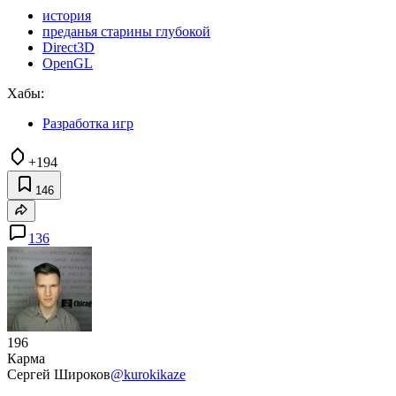
история
преданья старины глубокой
Direct3D
OpenGL
Хабы:
Разработка игр
+194
146
136
196
Карма
Сергей Широков
@kurokikaze