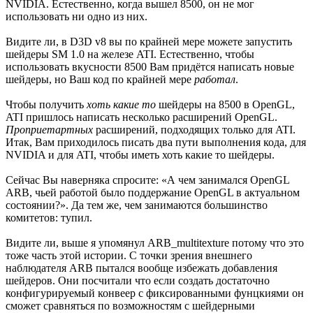
NVIDIA. Естественно, когда вышел 8500, он не мог
использовать ни одно из них.
Видите ли, в D3D v8 вы по крайней мере можете запустить
шейдеры SM 1.0 на железе ATI. Естественно, чтобы
использовать вкусности 8500 Вам придётся написать новые
шейдеры, но Ваш код по крайней мере
работал
.
Чтобы получить
хоть какие то
шейдеры на 8500 в OpenGL,
ATI пришлось написать несколько расширений OpenGL.
Проприетартных
расширений, подходящих только для ATI.
Итак, Вам приходилось писать два пути выполнения кода, для
NVIDIA и для ATI, чтобы иметь хоть какие то шейдеры.
Сейчас Вы наверняка спросите: «А чем занимался OpenGL
ARB, чьей работой было поддержание OpenGL в актуальном
состоянии?». Да тем же, чем занимаются большинство
комитетов: тупил.
Видите ли, выше я упомянул ARB_multitexture потому что это
тоже часть этой истории. С точки зрения внешнего
наблюдателя ARB пытался вообще избежать добавления
шейдеров. Они посчитали что если создать достаточно
конфигурируемый конвеер с фиксированными фунцкиями он
сможет сравняться по возможностям с шейдерными