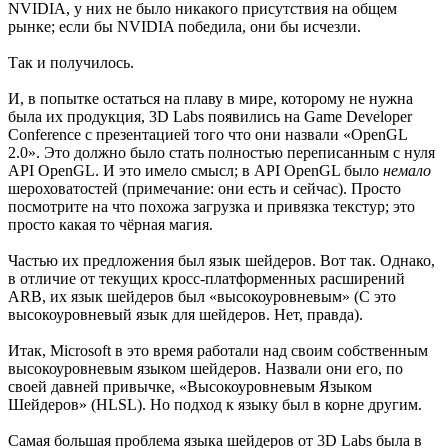
NVIDIA, у них не было никакого присутствия на общем
рынке; если бы NVIDIA победила, они бы исчезли.
Так и получилось.
И, в попытке остаться на плаву в мире, которому не нужна
была их продукция, 3D Labs появились на Game Developer
Conference с презентацией того что они назвали «OpenGL
2.0». Это должно было стать полностью переписанным с нуля
API OpenGL. И это имело смысл; в API OpenGL было
немало
шероховатостей (примечание: они есть и сейчас). Просто
посмотрите на что похожа загрузка и привязка текстур; это
просто какая то чёрная магия.
Частью их предложения был язык шейдеров. Вот так. Однако,
в отличие от текущих кросс-платформенных расширений
ARB, их язык шейдеров был «высокоуровневым» (C это
высокоуровневый язык для шейдеров. Нет, правда).
Итак, Microsoft в это время работали над своим собственным
высокоуровневым языком шейдеров. Назвали они его, по
своей давней привычке, «Высокоуровневым Языком
Шейдеров» (HLSL). Но подход к языку был в корне другим.
Самая большая проблема языка шейдеров от 3D Labs была в