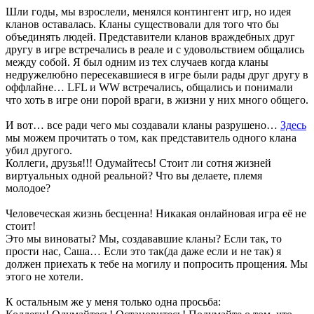
Шли годы, мы взрослели, менялся контингент игр, но идея
кланов оставалась. Кланы существовали для того что бы
объединять людей. Представители кланов враждебных друг
другу в игре встречались в реале и с удовольствием общались
между собой. Я был одним из тех случаев когда кланы
недружелюбно пересекавшиеся в игре были рады друг другу в
оффлайне… LFL и WW встречались, общались и понимали
что хоть в игре они порой враги, в жизни у них много общего.
И вот… все ради чего мы создавали кланы разрушено…
Здесь
мы можем прочитать о том, как представитель одного клана
убил другого.
Коллеги, друзья!!! Одумайтесь! Стоит ли сотня жизней
виртуальных одной реальной? Что вы делаете, племя
молодое?
Человеческая жизнь бесценна! Никакая онлайновая игра её не
стоит!
Это мы виноваты? Мы, создававшие кланы? Если так, то
прости нас, Саша… Если это так(да даже если и не так) я
должен приехать к тебе на могилу и попросить прощения. Мы
этого не хотели.
К остальным же у меня только одна просьба: