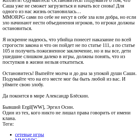
Коллеги! Одумайтесь! Остановитесь! Подумайте о том, что
Саша уже не сможет загрузиться и начать все снова! Для
одного из нас жизнь остановилась…
MMORPG сами по себе не несут в себе зла или добра, но если
зло начинают нести объединения игроков, то игроки должны
остановиться.
Я искренне надеюсь, что убийца понесет наказание по всей
строгости закона и что он пойдет не по статье 111, а по статье
105 и получить пожизненное заключение, но и вы все, дети
ушедшие слишком далеко в игры, должны понять, что из
поступков в жизни нельзя откатиться.
Остановитесь! Выпейте молча и до дна за упокой души Саши.
Подумайте что на его месте мог бы быть любой из вас. И
уймите свою злобу.
Да покоится в мире Александр Блёскин.
Бывший Ergil[WW], Эргил Осин.
Один из тех, кого никто не лишал права говорить от имени
клана.
Теги:
сетевые игры