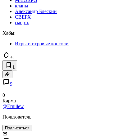
MMORPG
кланы
Александр Блёскин
СВЕРХ
смерть
Хабы:
Игры и игровые консоли
+1
1
9
0
Карма
@Ernillew
Пользователь
Подписаться