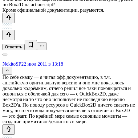
по Box2D на actionscript?
Кроме официальной документации, разумеется.
Ответить
NekitoSP
22 июл 2011 в 13:18
По себе скажу — я читал офф.документацию, в т.ч.
английскую оригинальную версию и оно мне показалось
довольно кодоёмким, отчего решил все-таки поковыряться и
освоиться с оболочкой для сего — с QuickBox2D, даже
несмотря на то что оно использует не последнюю версию
Box2D'a. По поводу ресурсов в QuickBox2D ничего сказать не
могу, но то что кода получается меньше в отличие от Box2D
— это факт. По крайней мере самые основные моменты —
создание примитивов/джоинтов в мире.