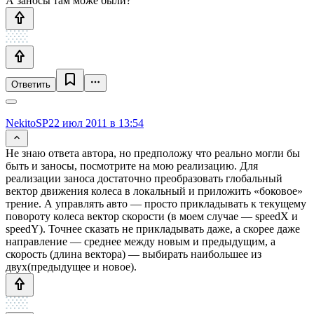
А заносы там може были?
Ответить
NekitoSP
22 июл 2011 в 13:54
Не знаю ответа автора, но предположу что реально могли бы
быть и заносы, посмотрите на мою реализацию. Для
реализации заноса достаточно преобразовать глобальный
вектор движения колеса в локальный и приложить «боковое»
трение. А управлять авто — просто прикладывать к текущему
повороту колеса вектор скорости (в моем случае — speedX и
speedY). Точнее сказать не прикладывать даже, а скорее даже
направление — среднее между новым и предыдущим, а
скорость (длина вектора) — выбирать наибольшее из
двух(предыдущее и новое).