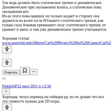
Так ведь должно быть статическое трение и динамическое.
Динамические при скольжении колеса, а статическое пока
скольжения нет.
Из-за этого пока машину не сильно кидает в сторону она
держится на колее из-за бОльшего статического трения, как
только сила боковая превышает силу статического трения, ее
срывает в занос и там уже динамическое трение учитывается.
Хорошая статья:
www.asawicki.info/Mirror/Car%20Physics%20for%20Games/Car%
Ответить
NekitoSP
22 июл 2011 в 13:34
Хорошая, читал перевод на геймдев.ру, но не думаю что все
эти тонкости нужны для 2D игры.