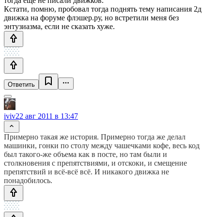
тогда еще не писали движков.
Кстати, помню, пробовал тогда поднять тему написания 2д
движка на форуме флэшер.ру, но встретили меня без
энтузиазма, если не сказать хуже.
Ответить
iviv
22 авг 2011 в 13:47
Примерно такая же история. Примерно тогда же делал
машинки, гонки по столу между чашечками кофе, весь код
был такого-же объема как в посте, но там были и
столкновения с препятствиями, и отскоки, и смещение
препятствий и всё-всё всё. И никакого движка не
понадобилось.