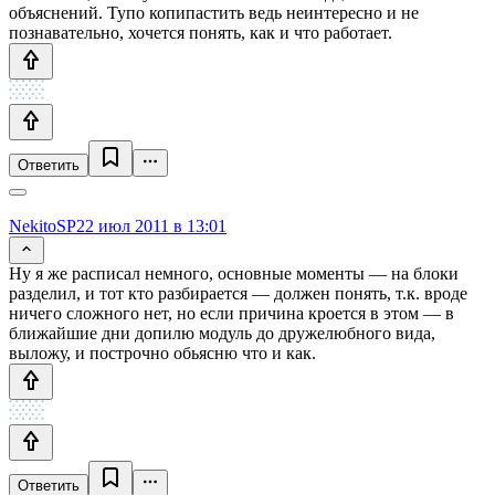
объяснений. Тупо копипастить ведь неинтересно и не
познавательно, хочется понять, как и что работает.
Ответить
NekitoSP
22 июл 2011 в 13:01
Ну я же расписал немного, основные моменты — на блоки
разделил, и тот кто разбирается — должен понять, т.к. вроде
ничего сложного нет, но если причина кроется в этом — в
ближайшие дни допилю модуль до дружелюбного вида,
выложу, и построчно обьясню что и как.
Ответить