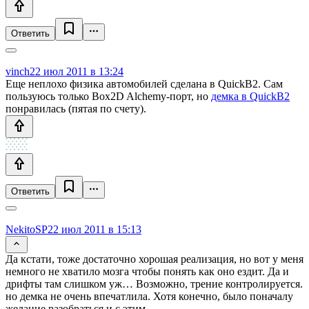
Ответить
vinch
22 июл 2011 в 13:24
Еще неплохо физика автомобилей сделана в QuickB2. Сам
пользуюсь только Box2D Alchemy-порт, но
демка в QuickB2
понравилась (пятая по счету).
Ответить
NekitoSP
22 июл 2011 в 15:13
Да кстати, тоже достаточно хорошая реализация, но вот у меня
немного не хватило мозга чтобы понять как оно ездит. Да и
дрифты там слишком уж… Возможно, трение контролируется.
но демка не очень впечатлила. Хотя конечно, было поначалу
желание разобраться и с этим.