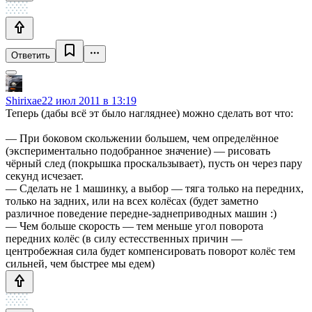
Ответить
Shirixae
22 июл 2011 в 13:19
Теперь (дабы всё эт было нагляднее) можно сделать вот что:
— При боковом скольжении большем, чем определённое
(экспериментально подобранное значение) — рисовать
чёрный след (покрышка проскальзывает), пусть он через пару
секунд исчезает.
— Сделать не 1 машинку, а выбор — тяга только на передних,
только на задних, или на всех колёсах (будет заметно
различное поведение передне-заднеприводных машин :)
— Чем больше скорость — тем меньше угол поворота
передних колёс (в силу естесственных причин —
центробежная сила будет компенсировать поворот колёс тем
сильней, чем быстрее мы едем)