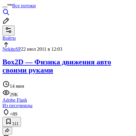
Все потоки
Войти
NekitoSP
22 июл 2011 в 12:03
Box2D — Физика движения авто
своими руками
14 мин
29K
Adobe Flash
Из песочницы
+89
111