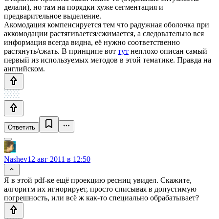
делали), но там на порядки хуже сегментация и
предварительное выделение.
Акомодация компенсируется тем что радужная оболочка при
аккомодации растягивается/сжимается, а следовательно вся
информация всегда видна, её нужно соответственно
растянуть/сжать. В принципе вот
тут
неплохо описан самый
первый из используемых методов в этой тематике. Правда на
английском.
Ответить
Nashev
12 авг 2011 в 12:50
Я в этой pdf-ке ещё проекцию ресниц увидел. Скажите,
алгоритм их игнорирует, просто списывая в допустимую
погрешность, или всё ж как-то специально обрабатывает?