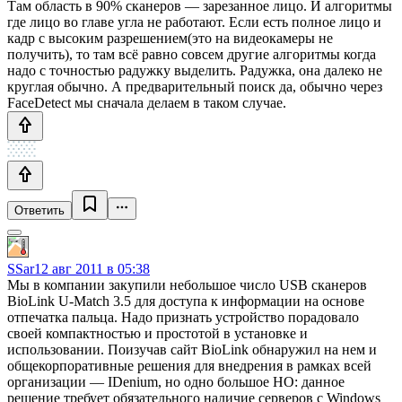
Там область в 90% сканеров — зарезанное лицо. И алгоритмы
где лицо во главе угла не работают. Если есть полное лицо и
кадр с высоким разрешением(это на видеокамеры не
получить), то там всё равно совсем другие алгоритмы когда
надо с точностью радужку выделить. Радужка, она далеко не
круглая обычно. А предварительный поиск да, обычно через
FaceDetect мы сначала делаем в таком случае.
Ответить
SSar
12 авг 2011 в 05:38
Мы в компании закупили небольшое число USB сканеров
BioLink U-Match 3.5 для доступа к информации на основе
отпечатка пальца. Надо признать устройство порадовало
своей компактностью и простотой в установке и
использовании. Поизучав сайт BioLink обнаружил на нем и
общекорпоративные решения для внедрения в рамках всей
организации — IDenium, но одно большое НО: данное
решение требует обязательного наличие серверов с Windows