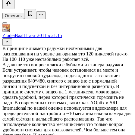
Ответить
ZlodeiBaal
11 авг 2011 в 21:15
В принципе диаметр радужки необходимый для
распознавания на уровне алгоритма это 120 пикселей где-то.
На 100-110 уже нестабильно работает всё.
А дальше это вопрос пляски с бубнами и сканера радужки.
Если устраивает, чтобы человек остановился на месте и
покрутил головой туда-сюда, то для одного глаза хватает
разрешения 640*480, снятого с видео (но с нормальной
линзой и подсветкой и без интерлайновой развёртки). В
принципе систему с видео на 1 мегапиксель можно даже
сделать удобной, перед которой практически тормозить не
надо. В современных системах, таких как AOptix и SRI
International по нашей оценке используется видеокамера для
предварительной настройки и ~10 мегапиксельная камера для
самой съёмки и дальнейшего распознавания. Так что
используемое количество мегапикселей это только вопрос
удобности системы для пользователей. Чем больше тем она