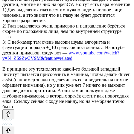
десятки, многие из них на openCV. Но тут есть пара моментов:
1) Для выделения глаз всем им нужно видеть полное лицо
человека, а это значит что на глазу не будет достигатся
хорошее разрешение.
2) Глаз выделяется очень примерно и направление берёться
скорее по положению лица, чем по внутренней структуре
глаза.
3) С веб-камер там очень высоки шумы алгоритма и
флуктуации порядка +_10 градусов постоянны… На ютубе
десятки примеров, сходу вот —
www.youtube.com/watch?
v=N_ZS9Zw3V9M&feature=related
В принципе эту технологию какой-то большой западный
инситут пытается присобачить в машины, чтобы делать driver-
assist (например знаки подсвечивать если водитель на них не
обращает внимания), но у них уже лет 7 ничего не выходит
дальше дикого прототипа. А они там используют даже
глубокие ик-камеры, в которых зрачёк светит как новогодняя
ёлка. Ссылку сейчас с ходу не найду, но на мембране точно
было.