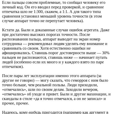
Если пальцы совсем проблемные, то сообщал человеку его
личный код. Он его вводил перед проверкой, и сравнение
отпечатка шло не 1:300, скажем, а 1:1. А для такого типа
сравнения установил меньший уровень точности (в этом
случае аппарат точно не перепутает человека).
Кстати да. Были и доказанные случаи ошибок агрегата. Даже
при достаточно высоких порогах точности. После
распознавания пальца, аппарат выводит на экран номер
сотрудника — рекомендовал людям уделять ему внимание и
сравнивать со своим. Хотя естественно ошибки не
афишировались. Ставишь порог достоверности выше — 30%
пальцев не распознаются, ставишь ниже — начинает путать
людей (особенно если их много и у каждого взято по паре
отпечатков).
После пары лет эксплуатации именно этого аппарата (за
другие не говорю) — могу сказать, что геморроя с ним было
точно больше, чем реальной пользы. Люди приходили,
«отмечались», шли по своим делам. Заходили вечером,
«отмечались» об уходе и привет. Были и другие махинации, и
скандалы в стиле «да я точно отмечался, а он не записал» и
прочее, прочее.
Надеюсь, кому-нибудь пригодится (например как аргумент в