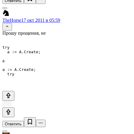
Ответить
TheHorse
17 окт 2011 в 05:59
Прошу прощения, не
try 

а
a := A.Create;

Ответить