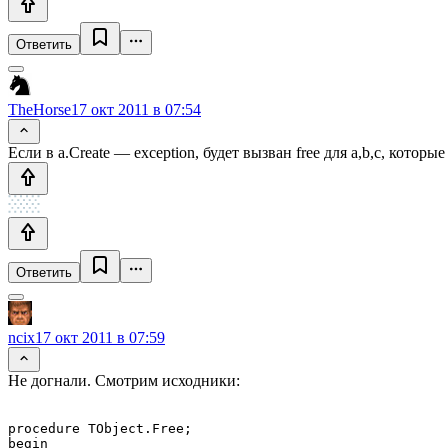
Ответить
TheHorse
17 окт 2011 в 07:54
Если в a.Create — exception, будет вызван free для a,b,c, которы
Ответить
ncix
17 окт 2011 в 07:59
Не догнали. Смотрим исходники:
procedure TObject.Free;

begin
