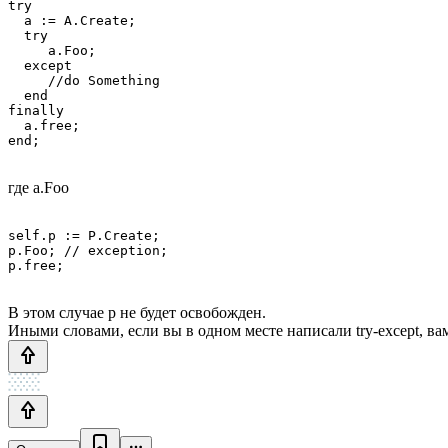
try 

  a := A.Create;

  try

     a.Foo;

  except

     //do Something

  end

finally

  a.free;

где a.Foo
self.p := P.Create;

p.Foo; // exception;

В этом случае p не будет освобожден.
Иными словами, если вы в одном месте написали try-except, ва