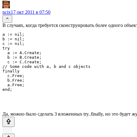
ncix
17 окт 2011 в 07:50
В случаях, когда требуется сконструировать более одного объек
a := nil;

b := nil;

c := nil;

try

  a := A.Create;

  b := B.Create;

  c := C.Create;

// Some code with a, b and c objects

finally

  c.Free;

  b.Free;

  a.Free;

end;

Да, можно было сделать 3 вложенных try..finally, но это будет ж