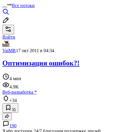
Все потоки
Войти
VaiMR
17 окт 2011 в 04:34
Оптимизация ошибок?!
4 мин
4.9K
Веб-разработка
*
+34
31
190
Хабр доступен 24/7 благодаря поддержке друзей