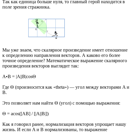
Так как единица больше нуля, то главный герой находится в
поле зрения стражника.
Мы уже знаем, что скалярное произведение имеет отношение
к определению направления векторов. А каково его более
точное определение? Математическое выражение скалярного
произведения векторов выглядит так:
A•B = |A||B|cosΘ
Где Θ (произносится как «theta») — угол между векторами A и
B.
Это позволяет нам найти Θ (угол) с помощью выражения:
Θ = acos([AB] / [|A||B|])
Как я говорил ранее, нормализация векторов упрощает нашу
жизнь. И если A и B нормализованы, то выражение