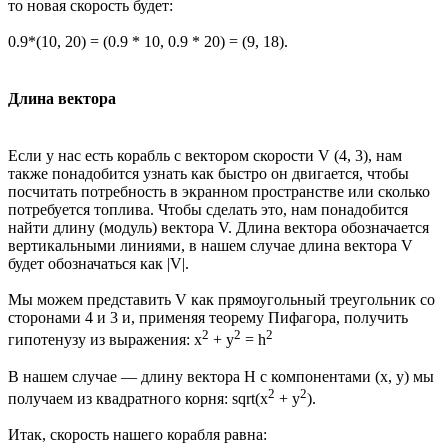
то новая скорость будет:
0.9*(10, 20) = (0.9 * 10, 0.9 * 20) = (9, 18).
Длина вектора
Если у нас есть корабль с вектором скорости V (4, 3), нам
также понадобится узнать как быстро он двигается, чтобы
посчитать потребность в экранном пространстве или сколько
потребуется топлива. Чтобы сделать это, нам понадобится
найти длину (модуль) вектора V. Длина вектора обозначается
вертикальными линиями, в нашем случае длина вектора V
будет обозначаться как |V|.
Мы можем представить V как прямоугольный треугольник со
сторонами 4 и 3 и, применяя теорему Пифагора, получить
2
2
2
гипотенузу из выражения: x
+ y
= h
В нашем случае — длину вектора H с компонентами (x, y) мы
2
2
получаем из квадратного корня: sqrt(x
+ y
).
Итак, скорость нашего корабля равна: