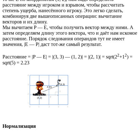
расстояние между игроком и взрывом, чтобы рассчитать
степень ущерба, нанесённого игроку. Это легко сделать,
комбинируя две вышеописанных операции: вычитание
векторов и их длину.
Мы вычитаем P — E, чтобы получить вектор между ними. А
затем определяем длину этого вектора, что и даёт нам искомое
расстояние. Порядок следования операндов тут не имеет
значения, |E — P| даст тот-же самый результат.
2
2
Расстояние = |P — E| = |(3, 3) — (1, 2)| = |(2, 1)| = sqrt(2
+1
) =
sqrt(5) = 2.23
Нормализация