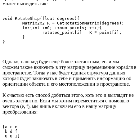
может выглядеть так:
void RotateShip(float degrees){

        Matrix2x2 R = GetRotationMatrix(degrees);

        for(int i=0; i<num_points; ++i){

                rotated_point[i] = R * point[i];

        }

Однако, наш код будет ещё более элегантным, если мы
сможем также включить в эту матрицу перемещение корабля в
пространстве. Тогда у нас будет единая структура данных,
которая будет заключать в себе и применять информацию об
ориентации объекта и его местоположении в пространстве.
К счастью есть способ добиться этого, хоть это и выглядит не
очень элегантно. Если мы хотим переместиться с помощью
вектора (e, f), мы лишь включаем его в нашу матрицу
преобразования:
[a c e 

 b d f 
