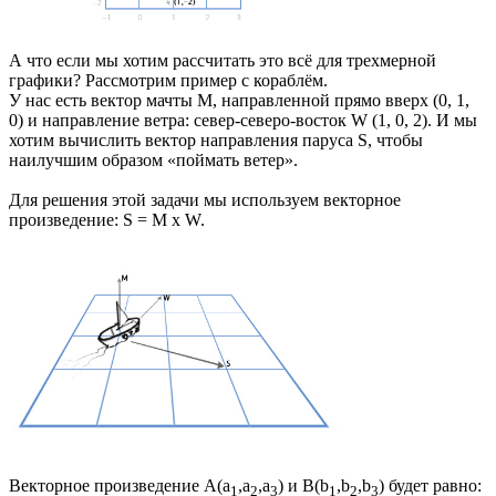
А что если мы хотим рассчитать это всё для трехмерной
графики? Рассмотрим пример с кораблём.
У нас есть вектор мачты M, направленной прямо вверх (0, 1,
0) и направление ветра: север-северо-восток W (1, 0, 2). И мы
хотим вычислить вектор направления паруса S, чтобы
наилучшим образом «поймать ветер».
Для решения этой задачи мы используем векторное
произведение: S = M x W.
Векторное произведение A(a
,a
,a
) и B(b
,b
,b
) будет равно:
1
2
3
1
2
3