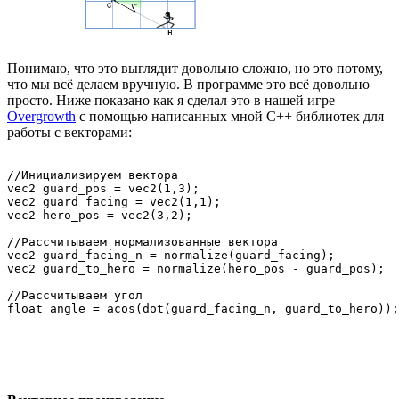
Понимаю, что это выглядит довольно сложно, но это потому,
что мы всё делаем вручную. В программе это всё довольно
просто. Ниже показано как я сделал это в нашей игре
Overgrowth
с помощью написанных мной С++ библиотек для
работы с векторами:
//Инициализируем вектора

vec2 guard_pos = vec2(1,3);

vec2 guard_facing = vec2(1,1);

vec2 hero_pos = vec2(3,2);

//Рассчитываем нормализованные вектора

vec2 guard_facing_n = normalize(guard_facing);

vec2 guard_to_hero = normalize(hero_pos - guard_pos);

//Рассчитываем угол
