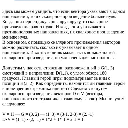
Здесь мы можем увидеть, что если вектора указывают в одном
направлении, то их скалярное произведение больше нуля.
Когда они перпендикулярны друг другу, то скалярное
произведение равно нулю. И когда они указывают в
противоположных направлениях, их скалярное произведение
меньше нуля.
В основном, с помощью скалярного произведения векторов
можно рассчитать, сколько их указывает в одном
направлении. И хоть это лишь малая часть возможностей
скалярного произведения, но уже очень для нас полезная.
Допустим у нас есть стражник, расположенный в G(1, 3)
смотрящий в направлении D(1,1), с углом обзора 180
градусов. Главный герой игры подсматривает за ним с
позиции H(3, 2). Как определить, находится-ли главный герой
в поле зрения стражника или нет? Сделаем это путём
скалярного произведения векторов D и V (вектора,
направленного от стражника к главному герою). Мы получим
следующее:
V = H — G = (3, 2) — (1, 3) = (3-1, 2-3) = (2, -1)
D•V = (1, 1) • (2, -1) = 1*2 + 1*-1 = 2-1 = 1