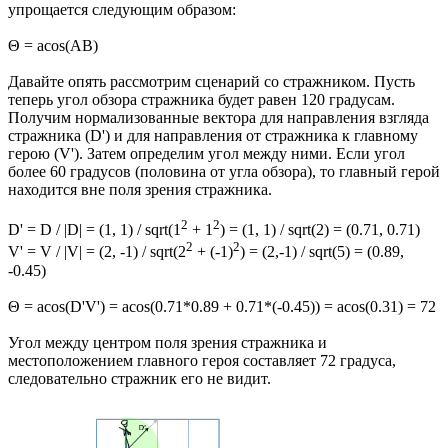
упрощается следующим образом:
Θ = acos(AB)
Давайте опять рассмотрим сценарий со стражником. Пусть
теперь угол обзора стражника будет равен 120 градусам.
Получим нормализованные вектора для направления взгляда
стражника (D') и для направления от стражника к главному
герою (V'). Затем определим угол между ними. Если угол
более 60 градусов (половина от угла обзора), то главный герой
находится вне поля зрения стражника.
2
2
D' = D / |D| = (1, 1) / sqrt(1
+ 1
) = (1, 1) / sqrt(2) = (0.71, 0.71)
2
2
V' = V / |V| = (2, -1) / sqrt(2
+ (-1)
) = (2,-1) / sqrt(5) = (0.89,
-0.45)
Θ = acos(D'V') = acos(0.71*0.89 + 0.71*(-0.45)) = acos(0.31) = 72
Угол между центром поля зрения стражника и
местоположением главного героя составляет 72 градуса,
следовательно стражник его не видит.