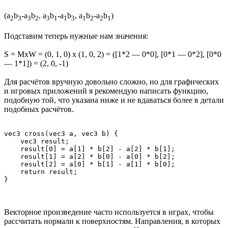
(a
b
-a
b
, a
b
-a
b
, a
b
-a
b
)
2
3
3
2
3
1
1
3
1
2
2
1
Подставим теперь нужные нам значения:
S = MxW = (0, 1, 0) x (1, 0, 2) = ([1*2 — 0*0], [0*1 — 0*2], [0*0
— 1*1]) = (2, 0, -1)
Для расчётов вручную довольно сложно, но для графических
и игровых приложений я рекомендую написать функцию,
подобную той, что указана ниже и не вдаваться более в детали
подобных расчётов.
vec3 cross(vec3 a, vec3 b) {

    vec3 result;

    result[0] = a[1] * b[2] - a[2] * b[1];

    result[1] = a[2] * b[0] - a[0] * b[2];

    result[2] = a[0] * b[1] - a[1] * b[0];

    return result;

Векторное произведение часто используется в играх, чтобы
рассчитать нормали к поверхностям. Направления, в которых