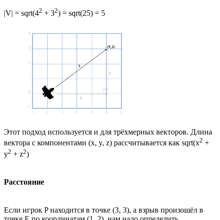
2
2
|V| = sqrt(4
+ 3
) = sqrt(25) = 5
Этот подход используется и для трёхмерных векторов. Длина
2
вектора с компонентами (x, y, z) рассчитывается как sqrt(x
+
2
2
y
+ z
)
Расстояние
Если игрок P находится в точке (3, 3), а взрыв произошёл в
точке E по координатам (1, 2), нам надо определить