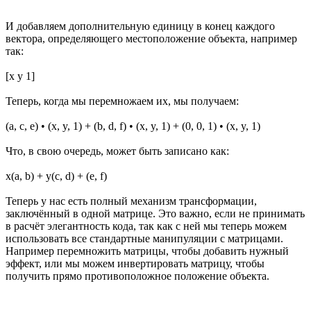
И добавляем дополнительную единицу в конец каждого
вектора, определяющего местоположение объекта, например
так:
[x y 1]
Теперь, когда мы перемножаем их, мы получаем:
(a, c, e) • (x, y, 1) + (b, d, f) • (x, y, 1) + (0, 0, 1) • (x, y, 1)
Что, в свою очередь, может быть записано как:
x(a, b) + y(c, d) + (e, f)
Теперь у нас есть полный механизм трансформации,
заключённый в одной матрице. Это важно, если не принимать
в расчёт элегантность кода, так как с ней мы теперь можем
использовать все стандартные манипуляции с матрицами.
Например перемножить матрицы, чтобы добавить нужный
эффект, или мы можем инвертировать матрицу, чтобы
получить прямо противоположное положение объекта.