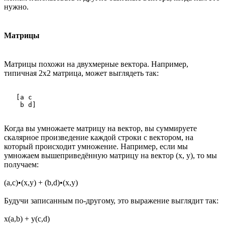
нужно.
Матрицы
Матрицы похожи на двухмерные вектора. Например,
типичная 2x2 матрица, может выглядеть так:
   [a c 

Когда вы умножаете матрицу на вектор, вы суммируете
скалярное произведение каждой строки с вектором, на
который происходит умножение. Например, если мы
умножаем вышеприведённую матрицу на вектор (x, y), то мы
получаем:
(a,c)•(x,y) + (b,d)•(x,y)
Будучи записанным по-другому, это выражение выглядит так:
x(a,b) + y(c,d)