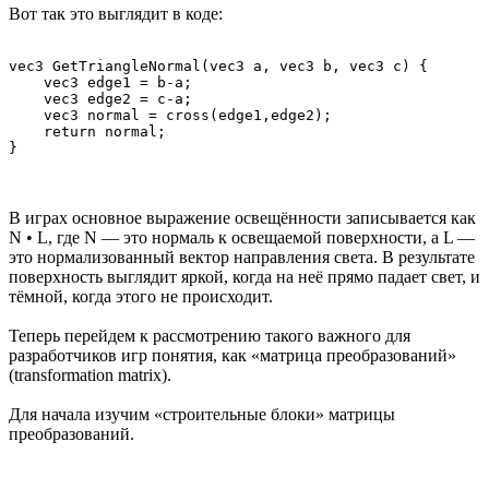
Вот так это выглядит в коде:
vec3 GetTriangleNormal(vec3 a, vec3 b, vec3 c) {

    vec3 edge1 = b-a;

    vec3 edge2 = c-a;

    vec3 normal = cross(edge1,edge2);

    return normal;

В играх основное выражение освещённости записывается как
N • L, где N — это нормаль к освещаемой поверхности, а L —
это нормализованный вектор направления света. В результате
поверхность выглядит яркой, когда на неё прямо падает свет, и
тёмной, когда этого не происходит.
Теперь перейдем к рассмотрению такого важного для
разработчиков игр понятия, как «матрица преобразований»
(transformation matrix).
Для начала изучим «строительные блоки» матрицы
преобразований.