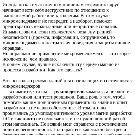
Иногда по каким-то личным причинам сотрудник вдруг
начинает вести себя деструктивно по отношению к
выполняемой работе или к коллегам. В этом случае
микроменеджмент не повредит, а наоборот, поможет
предотвратить неожиданные или неприятные события.
Иными словами, если появляется угроза внутренней
безопасности (проекта, информации, сотрудников), то
микроменеджмент как стратегия поведения и защиты вполне
оправдан.
Но оправданное применение микроменеджмента – это скорее
исключение, чем правило.
В общем случае, лучше исключить эту черную магию из
процесса разработки. Как это сделать?
Вот несколько рекомендаций для начинающих и состоявшихся
микроменеджеров:
— вспомните, что вы —
руководитель
команды, а не один из
разработчиков или тестировщиков. Ваша роль в том, чтобы
помогать вашим подчиненным применять их знания и опыт
разработки, а не ваши собственные. В том, что вы
прокачались до умопомрачительного уровня магии разработки
ПО и так никто не сомневается, и не нужно лишний раз об
этом напоминать. Не всякий мозг справится с постижением
понятия бесконечности. Постарайтесь как можно быстрее и
безопаснее для себя и окружающих осуществить свой переход