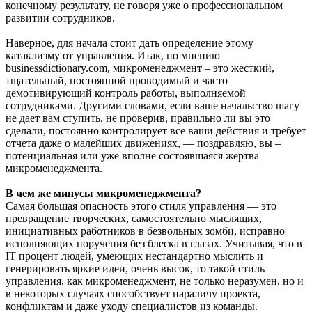
конечному результату, не говоря уже о профессиональном
развитии сотрудников.
Наверное, для начала стоит дать определение этому
катаклизму от управления. Итак, по мнению
businessdictionary.com, микроменеджмент – это жесткий,
тщательный, постоянной проводимый и часто
демотивирующий контроль работы, выполняемой
сотрудниками. Другими словами, если ваше начальство шагу
не дает вам ступить, не проверив, правильно ли вы это
сделали, постоянно контролирует все ваши действия и требует
отчета даже о малейших движениях, — поздравляю, вы –
потенциальная или уже вполне состоявшаяся жертва
микроменеджмента.
В чем же минусы микроменеджмента?
Самая большая опасность этого стиля управления — это
превращение творческих, самостоятельно мыслящих,
инициативных работников в безвольных зомби, исправно
исполняющих поручения без блеска в глазах. Учитывая, что в
IT процент людей, умеющих нестандартно мыслить и
генерировать яркие идеи, очень высок, то такой стиль
управления, как микроменеджмент, не только неразумен, но и
в некоторых случаях способствует параличу проекта,
конфликтам и даже уходу специалистов из команды.