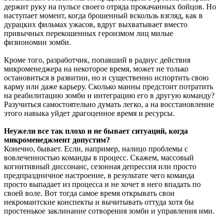
держит руку на пульсе своего отряда прокачанных бойцов. Но
наступает момент, когда брошенный вскользь взгляд, как в
дурацких фильмах ужасов, вдруг выхватывает вместо
привычных перекошенных героизмом лиц милые
физиономии зомби.
Кроме того, разработчик, попавший в радиус действия
микроменеджера на некоторое время, может не только
остановиться в развитии, но и существенно испортить свою
карму или даже карьеру. Сколько манны предстоит потратить
на реабилитацию зомби и интеграцию его в другую команду?
Разучиться самостоятельно думать легко, а на восстановление
этого навыка уйдет драгоценное время и ресурсы.
Неужели все так плохо и не бывает ситуаций, когда
микроменеджмент допустим?
Конечно, бывает. Если, например, налицо проблемы с
вовлеченностью команды в процесс. Скажем, массовый
когнитивный диссонанс, сезонная депрессия или просто
предпраздничное настроение, в результате чего команда
просто выпадает из процесса и не хочет в него впадать по
своей воле. Вот тогда самое время открывать свои
некромантские конспекты и вычитывать оттуда хотя бы
простенькое заклинание сотворения зомби и управления ими.