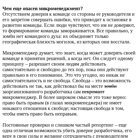
Чем еще опасен микроменеджмент?
Отсутствием доверия к команде со стороны ее руководителя и
его запретом совершать ошибки, что приводит к остановке в
развитии команды. Если люди чувствуют, что им не доверяют,
то формирование команды замораживается. Все правильно, у
зомби нет командного духа: их объединяет только
географическая близость могилок, из которых они восстали.
Микроменеджер думает, что знает, когда может доверять своей
команде в принятии решений, а когда нет. Он следует одному
принципу – разрешает своим людям действовать
самостоятельно и свободно до тех пор, пока они действуют
правильно в его понимании. Это что угодно, но никак не
самостоятельность и не свобода. Свобода – это возможность
действовать не так, как действовал бы на месте
зомби
заорганизованного разработчика сам
некромант
микроменеджер. В более широком смысле это тоже верно:
право быть правым (в глазах микроменеджера) не имеет
никакого отношения к свободе; настоящая свобода в том,
чтобы иметь право быть неправым.
Постоянные проверки и слишком частый репортинг – еще
одна отличная возможность убить доверие разработчика, его
веру в свои силы и желание сотрудничать с руководителем