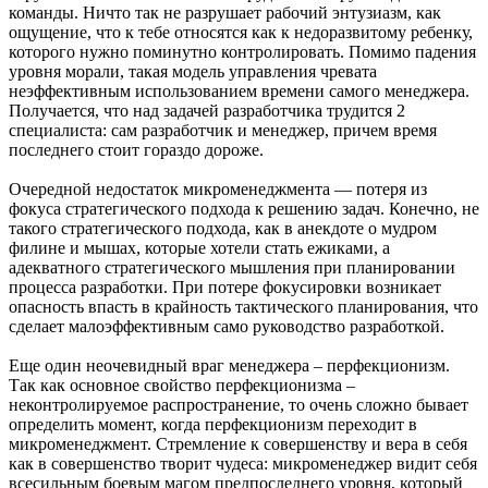
команды. Ничто так не разрушает рабочий энтузиазм, как
ощущение, что к тебе относятся как к недоразвитому ребенку,
которого нужно поминутно контролировать. Помимо падения
уровня морали, такая модель управления чревата
неэффективным использованием времени самого менеджера.
Получается, что над задачей разработчика трудится 2
специалиста: сам разработчик и менеджер, причем время
последнего стоит гораздо дороже.
Очередной недостаток микроменеджмента — потеря из
фокуса стратегического подхода к решению задач. Конечно, не
такого стратегического подхода, как в анекдоте о мудром
филине и мышах, которые хотели стать ежиками, а
адекватного стратегического мышления при планировании
процесса разработки. При потере фокусировки возникает
опасность впасть в крайность тактического планирования, что
сделает малоэффективным само руководство разработкой.
Еще один неочевидный враг менеджера – перфекционизм.
Так как основное свойство перфекционизма –
неконтролируемое распространение, то очень сложно бывает
определить момент, когда перфекционизм переходит в
микроменеджмент. Стремление к совершенству и вера в себя
как в совершенство творит чудеса: микроменеджер видит себя
всесильным боевым магом предпоследнего уровня, который