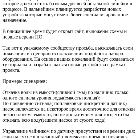
которое должно стать базовым для всей остальной линейки в
процессе. В дальнейшем планируется разработка новых
устройств которые могут иметь более специализированное
назначение.
В ближайшее время будет открыт сайт, выложены схемы и
первые версии ПО.
Так вот к уважаемому сообществу просьба, высказывать свои
пожелания и сценарии использования подобного набора
оборудования. На основе ваших пожеланий будут создаваться
тутториалы и разрабатываться новые устройства в рамках
проекта.
Примеры сценариев:
Откачка воды из емкости(сливной ямы) по наличию только
одного сигнала уровня воды(емкость полная):
По появлению сигнала( поплавковый дискретный датчик)
насос включается на некоторое время достаточное для откачки
некого объема емкости, но не достаточным для того, что бы
откачать всю воду(защита насоса от сухого хода).
Управление чайником по датчику присутствия и времени дня:
если на кухне в в заданный промежуток времени появился