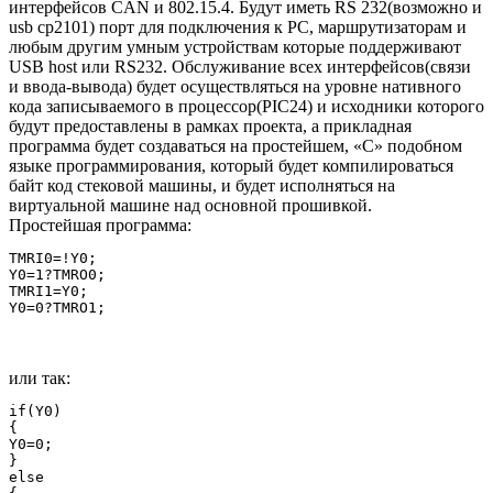
интерфейсов CAN и 802.15.4. Будут иметь RS 232(возможно и
usb cp2101) порт для подключения к PC, маршрутизаторам и
любым другим умным устройствам которые поддерживают
USB host или RS232. Обслуживание всех интерфейсов(связи
и ввода-вывода) будет осуществляться на уровне нативного
кода записываемого в процессор(PIC24) и исходники которого
будут предоставлены в рамках проекта, а прикладная
программа будет создаваться на простейшем, «С» подобном
языке программирования, который будет компилироваться
байт код стековой машины, и будет исполняться на
виртуальной машине над основной прошивкой.
Простейшая программа:
TMRI0=!Y0;

Y0=1?TMRO0;

TMRI1=Y0;

или так:
if(Y0)

{

Y0=0;

}

else
