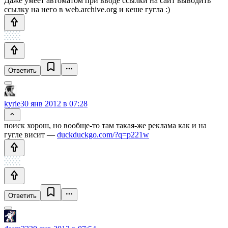
Даже умеет автоматом при вводе ссылки на сайт выводить
ссылку на него в web.archive.org и кеше гугла :)
Ответить
kyrie
30 янв 2012 в 07:28
поиск хорош, но вообще-то там такая-же реклама как и на
гугле висит —
duckduckgo.com/?q=p221w
Ответить