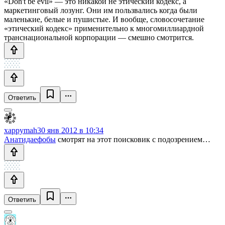
«Don't be evil» — это никакой не этический кодекс, а
маркетинговый лозунг. Они им пользвались когда были
маленькие, белые и пушистые. И вообще, словосочетание
«этический кодекс» применительно к многомиллиардной
транснациональной корпорации — смешно смотрится.
Ответить
xappymah
30 янв 2012 в 10:34
Анатидаефобы
смотрят на этот поисковик с подозрением…
Ответить