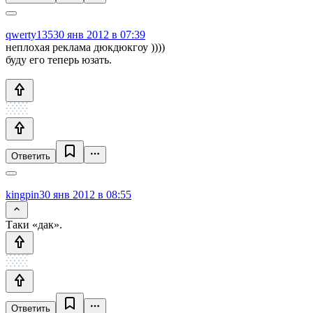
qwerty135
30 янв 2012 в 07:39
неплохая реклама дюкдюкгоу ))))
буду его теперь юзать.
Ответить
kingpin
30 янв 2012 в 08:55
Таки «дак».
Ответить