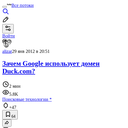
Все потоки
Войти
alizar
29 янв 2012 в 20:51
Зачем Google использует домен
Duck.com?
2 мин
5.8K
Поисковые технологии
*
+47
64