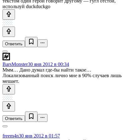
текстом один герой говорит другому — гугл отстой,
используй duckduckgo
Ответить
BarsMonster
30 янв 2012 в 00:34
Ммм… Дано думал где-бы найти такое…
Локализованный поиск лично мне в 90% случаев лишь
мешает.
Ответить
freem4n
30 янв 2012 в 01:57