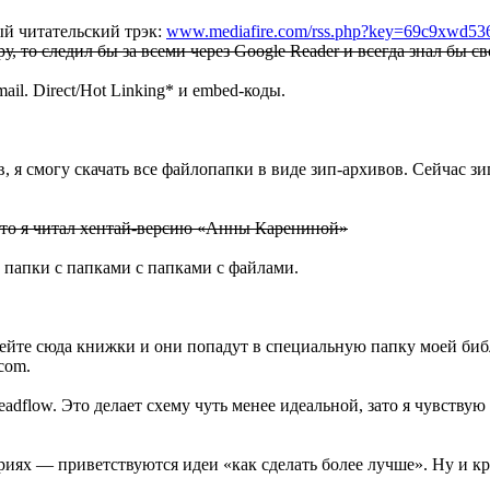
ый читательский трэк:
www.mediafire.com/rss.php?key=69c9xwd53
, то следил бы за всеми через Google Reader и всегда знал бы с
ail. Direct/Hot Linking* и embed-коды.
ов, я смогу скачать все файлопапки в виде зип-архивов. Сейчас 
 что я читал хентай-версию «Анны Карениной»
ь папки с папками с папками с файлами.
залейте сюда книжки и они попадут в специальную папку моей би
com.
eadflow. Это делает схему чуть менее идеальной, зато я чувству
ариях — приветствуются идеи «как сделать более лучше». Ну и к