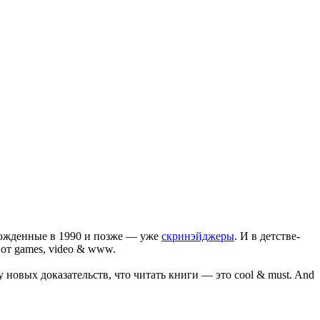
 рожденные в 1990 и позже — уже
скринэйджеры
. И в детстве-
 от games, video & www.
новых доказательств, что читать книги — это cool & must. And