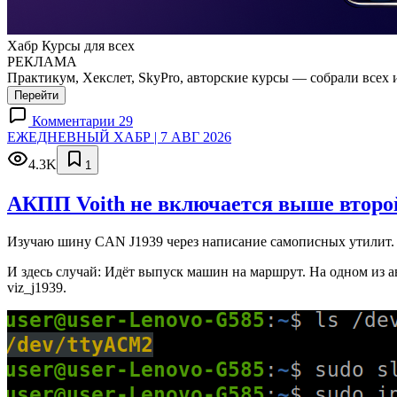
Хабр Курсы для всех
РЕКЛАМА
Практикум, Хекслет, SkyPro, авторские курсы — собрали всех 
Перейти
Комментарии 29
ЕЖЕДНЕВНЫЙ ХАБР | 7 АВГ 2026
4.3K
1
АКПП Voith не включается выше второй
Изучаю шину CAN J1939 через написание самописных утилит. 
И здесь случай: Идёт выпуск машин на маршрут. На одном из а
viz_j1939.