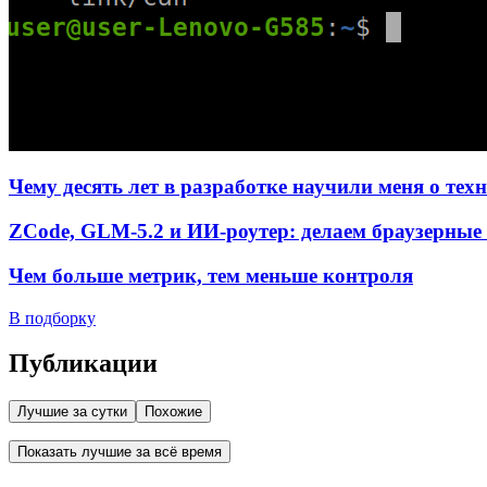
Чему десять лет в разработке научили меня о тех
ZCode, GLM-5.2 и ИИ-роутер: делаем браузерные 
Чем больше метрик, тем меньше контроля
В подборку
Публикации
Лучшие за сутки
Похожие
Показать лучшие за всё время