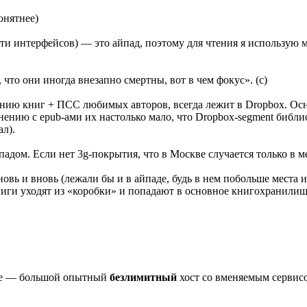
онятнее)
сти интерфейсов) — это айпад, поэтому для чтения я использую
что они иногда внезапно смертны, вот в чем фокус». (с)
ению книг + ПСС любимых авторов, всегда лежит в Dropbox. Ос
авнению с epub-ами их настолько мало, что Dropbox-segment библ
л).
адом. Если нет 3g-покрытия, что в Москве случается только в м
новь и вновь (лежали бы и в айпаде, будь в нем побольше места
книги уходят из «коробки» и попадают в основное книгохранили
fire — большой опытный
безлимитный
хост со вменяемым сервис