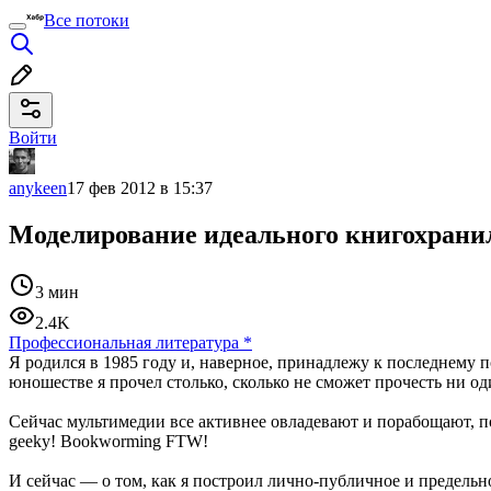
Все потоки
Войти
anykeen
17 фев 2012 в 15:37
Моделирование идеального книгохран
3 мин
2.4K
Профессиональная литература
*
Я родился в 1985 году и, наверное, принадлежу к последнему
юношестве я прочел столько, сколько не сможет прочесть ни о
Сейчас мультимедии все активнее овладевают и порабощают, п
geeky! Bookworming FTW!
И сейчас — о том, как я построил лично-публичное и предель