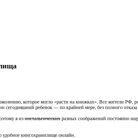
илища
 поколению, которое могло «расти на книжках». Все жители РФ,
дин сегодняшний ребенок — по крайней мере, без полного отказа
оэтому я из
ностальгических
разных соображений постоянно ищу 
но удобное книгохранилище онлайн.