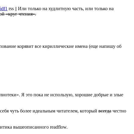
6df1
rss || Или только на худлитную часть, или только на
вой «круг чтения».
зипование корявит все кириллические имена (еще напишу об
блиотеки». Я это пока не использую, хорошие добрые и злые
ю себя чуть более идеальным читателем, который
всегда
честно
ритика вышеописанного readflow.