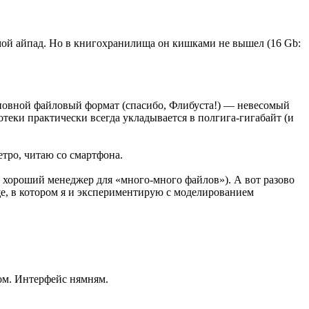
 мой айпад. Но в книгохранилища он кишками не вышел (16 Gb:
новной файловый формат (спасибо, Флибуста!) — невесомый
иотеки практически всегда укладывается в полгига-гигабайт (и
етро, читаю со смартфона.
 и хороший менеджер для «много-много файлов»). А вот разово
ще, в котором я и экспериментирую с моделированием
ом. Интерфейс нямням.