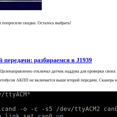
и попросили скидки. Осталось выбрать!
 передачи: разбираемся в J1939
Целенаправленно отключал датчик наддува для проверки своих
втобусов АКПП не включается выше второй передачи. Сканера нет