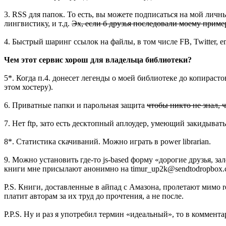
3. RSS для папок. То есть, вы можете подписаться на мой личн
лингвистику, и т.д.
Эх, если б друзья последовали моему примеру
4. Быстрый шаринг ссылок на файлы, в том числе FB, Twitter, em
Чем этот сервис хорош для владельца библиотеки?
5*. Когда п.4. донесет легенды о моей библиотеке до копираст
этом хостеру).
6. Приватные папки и парольная защита
чтобы никто не знал,
7. Нет ftp, зато есть десктопный аплоудер, умеющий закидыват
8*. Статистика скачиваний. Можно играть в power librarian.
9. Можно установить где-то js-based форму «дорогие друзья, 
книги мне присылают анонимно на timur_up2k@sendtodropbox.
P.S. Книги, доставленные в айпад с Амазона, пролетают мимо r
платит авторам за их труд до прочтения, а не после.
P.P.S. Ну и раз я употребил термин «идеальный», то в коммент