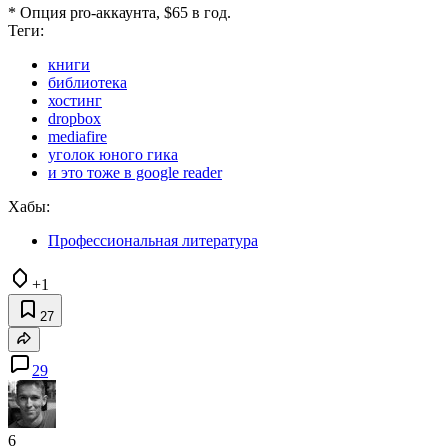
* Опция pro-аккаунта, $65 в год.
Теги:
книги
библиотека
хостинг
dropbox
mediafire
уголок юного гика
и это тоже в google reader
Хабы:
Профессиональная литература
+1
27
29
6