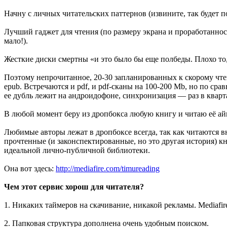
Начну с личных читательских паттернов (извините, так будет п
Лучший гаджет для чтения (по размеру экрана и проработанно
мало!).
Жесткие диски смертны «и это было бы еще полбеды. Плохо то, 
Поэтому непрочитанное, 20-30 запланированных к скорому чт
epub. Встречаются и pdf, и pdf-сканы на 100-200 Mb, но по ср
ее дубль лежит на андроидофоне, синхронизация — раз в кварта
В любой момент беру из дропбокса любую книгу и читаю её айп
Любимые авторы лежат в дропбоксе всегда, так как читаются в
прочтенные (и законспектированные, но это другая история) 
идеальной лично-публичной библиотеки.
Она вот здесь:
http://mediafire.com/timureading
Чем этот сервис хорош для читателя?
1. Никаких таймеров на скачивание, никакой рекламы. Media
2. Папковая структура дополнена очень удобным поиском.