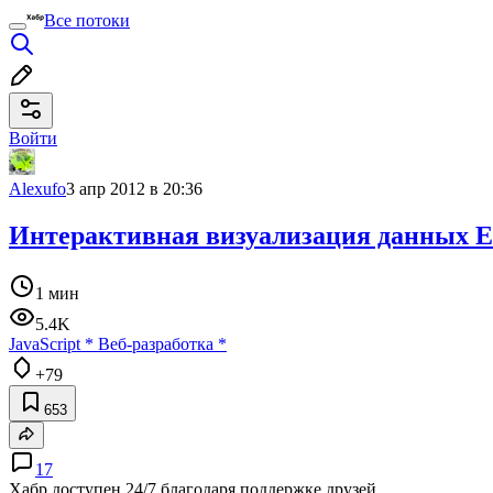
Все потоки
Войти
Alexufo
3 апр 2012 в 20:36
Интерактивная визуализация данных En
1 мин
5.4K
JavaScript
*
Веб-разработка
*
+79
653
17
Хабр доступен 24/7 благодаря поддержке друзей