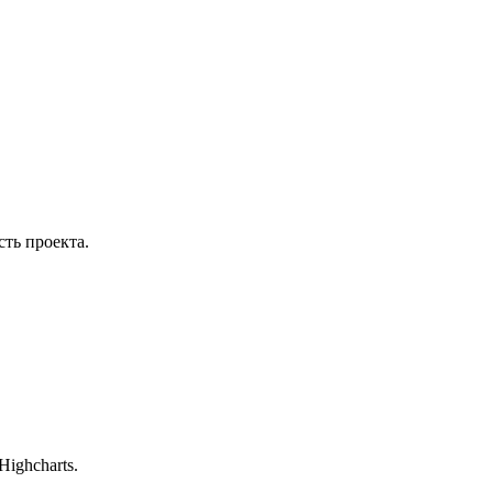
сть проекта.
ighcharts.