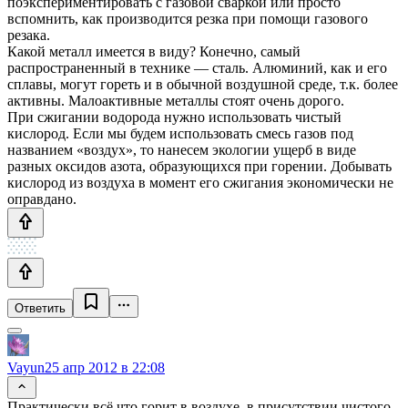
поэкспериментировать с газовой сваркой или просто
вспомнить, как производится резка при помощи газового
резака.
Какой металл имеется в виду? Конечно, самый
распространенный в технике — сталь. Алюминий, как и его
сплавы, могут гореть и в обычной воздушной среде, т.к. более
активны. Малоактивные металлы стоят очень дорого.
При сжигании водорода нужно использовать чистый
кислород. Если мы будем использовать смесь газов под
названием «воздух», то нанесем экологии ущерб в виде
разных оксидов азота, образующихся при горении. Добывать
кислород из воздуха в момент его сжигания экономически не
оправдано.
Ответить
Vayun
25 апр 2012 в 22:08
Практически всё что горит в воздухе, в присутствии чистого