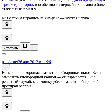
На самом деле сильнее их производные:
Диоксидифторид
и
Триоксидифторид
, в особенности первый т.к. намного более
стабильный при н.у.
Мы с таким игрались на химфаке — жуткая штука.
Ответить
psi_dexter
26 апр 2012 в 11:26
Есть очень нехорошая статистика. Сварщики знают. Если
замаслить кислородный баллон — он взрывается. Был
реальный случай, мальчишку убило, маслянной тряпкой
протирал баллон.