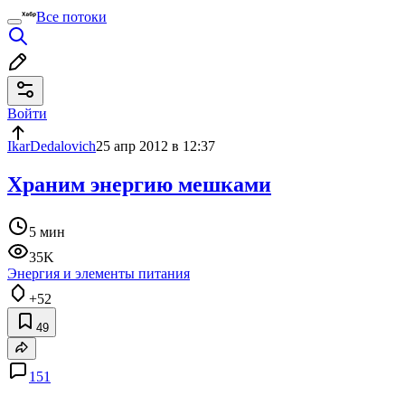
Все потоки
Войти
IkarDedalovich
25 апр 2012 в 12:37
Храним энергию мешками
5 мин
35K
Энергия и элементы питания
+52
49
151