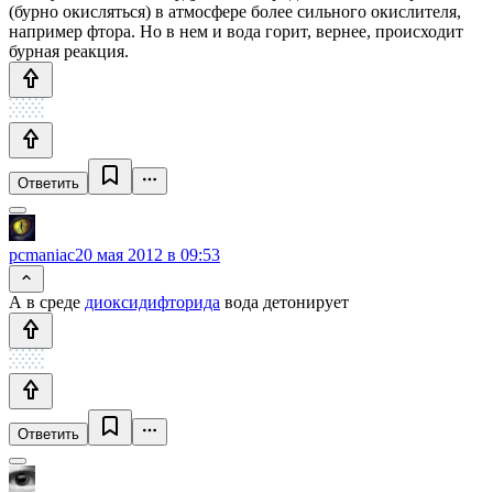
(бурно окисляться) в атмосфере более сильного окислителя,
например фтора. Но в нем и вода горит, вернее, происходит
бурная реакция.
Ответить
pcmaniac
20 мая 2012 в 09:53
А в среде
диоксидифторида
вода детонирует
Ответить