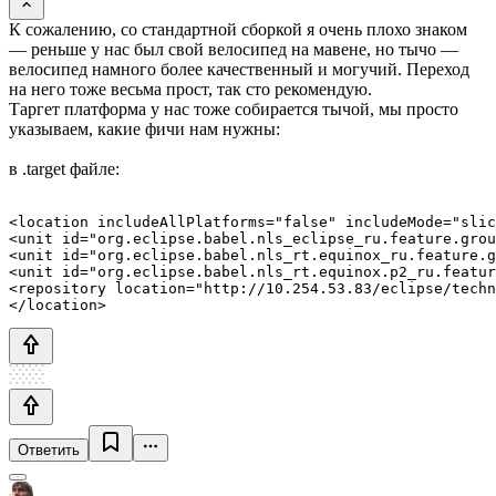
К сожалению, со стандартной сборкой я очень плохо знаком
— реньше у нас был свой велосипед на мавене, но тычо —
велосипед намного более качественный и могучий. Переход
на него тоже весьма прост, так сто рекомендую.
Таргет платформа у нас тоже собирается тычой, мы просто
указываем, какие фичи нам нужны:
в .target файле:
<location includeAllPlatforms="false" includeMode="slic
<unit id="org.eclipse.babel.nls_eclipse_ru.feature.grou
<unit id="org.eclipse.babel.nls_rt.equinox_ru.feature.g
<unit id="org.eclipse.babel.nls_rt.equinox.p2_ru.featur
<repository location="http://10.254.53.83/eclipse/techn
Ответить