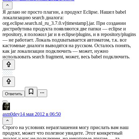
Я делаю не просто плагин, а продукт Eclipse. Нашел babel
локализацию search диалога:
org.eclipse.search.nl_ru_3.7.0.v[timestamp].jar. При создании
дистрибутива продукта появляются две папки — eclipse и
repository, я положил jar и в eclipse/plugins, и в repository/plugins
— не работает. Локаль подхватывается автоматом, т.к. все
кастомные диалоги выводятся на русском. Осталось понять,
как jar локализации подключить — может, нужно
использовать search fragment, может, весь babel подключить.
Ответить
asm0dey
14 мая 2012 в 06:50
Строго на условиях неразглашения могу прислать вам наш
продукт, может что полезное увидите. Этот конкретный
диалог у нас не подключен, но некоторые другие — да.