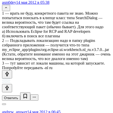
asm0dey
14 мая 2012 в 05:38
1 — врать не буду, конкретного пакета не знаю. Можно
попытаться поискать в клипце класс типа SearchDialog —
велика вероятность, что там будет ссылка на
сообтветствующий пакет (обычно бывает). Для этого надо
а) Использовать Eclipse for RCP and RAP developers
б) включить в поиск все плагины
2 — Подкладывать локализацию надо в папку plugins
собранного приложения — получится что-то типа
my_eclipse_app/plugins/org.eclipse.ui.workbench.nl_ru.v3.7.0...jar
(Кстати, обратите внимание именно на этот джарник — очень
велика вероятность, что все диалоги именно там)
3 — тут зависит от локали машины, на которой запускаете.
Попробуйте передавать -nl ru
Ответить
andrew_answer
14 мая 2012 в 06:45