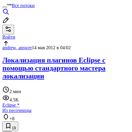
Все потоки
Войти
andrew_answer
14 мая 2012 в 04:02
Локализация плагинов Eclipse с
помощью стандартного мастера
локализации
2 мин
4.5K
Eclipse
*
Из песочницы
+8
19