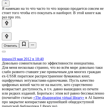
Я намекаю на то что часто то что хорошо продается совсем не
стоит того чтобы его покупать и наоборот. В этой книге как
раз про это.
Ответить
impass
19 мая 2012 в 18:40
Довольно сомнительная по эффективности инициатива.
Для меня несколько странно, что во всём мире довольно таки
слабо развито ставшее уже привычным для многих граждан
ex-USSR пиратское распространение бумажных книг,
оцифруемых энтузиастами-одиночками. Пусть качество
цифровых копий часто не на высоте, зато существенно
возврастает доступность, в т.ч. давно вышедших из печати
или редких изданий. Бороться с этим всё равно бессмысленно
(почитайте статью
«The disappearing virtual library»
в Al Jazeera
про закрытие копирастами крупнейшей общедоступной
пиратской библиотеки Library.nu).