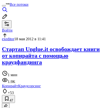
Все потоки
Войти
exeditor
18 мая 2012 в 11:41
Стартап Unglue.it освобождает книги
от копирайта с помощью
краудфандинга
1 мин
1.9K
Копирайт
Краудсорсинг
+53
47