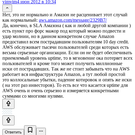
vimvim
4 июн 2012 в 10:34
Нет, это не нормально и Амазон не расценивает этот случай
как нормальный:
aws.amazon.com/message/2329B7/
Да, конечно, в SLA Амазона ( как и любой другой компании )
есть пункт про форс мажор под который можно подвести и
удар молнии, но в данном конкретном случае Amazon
предоставил всем пострадавшим пользователям 10 day credit.
AWS обслуживает тысячи пользователей среди которых есть
весьма серьезные организации. Если он не будет обеспечивать
приемлемый уровень uptime, то в мгновение ока потеряет всех
пользователей и кроме того может получить миллионные
иски от пострадавших. Так же не стоит забывать что на AWS
работает вся инфраструктура Amazon, а тут любой простой
это коллосальные убытки, падение котировок и опять же иски
( на этот раз инвесторов). То есть все что касается uptime для
AWS очень и очень серьезно и измеряется конкретными
суммами со многими нулями.
Ответить