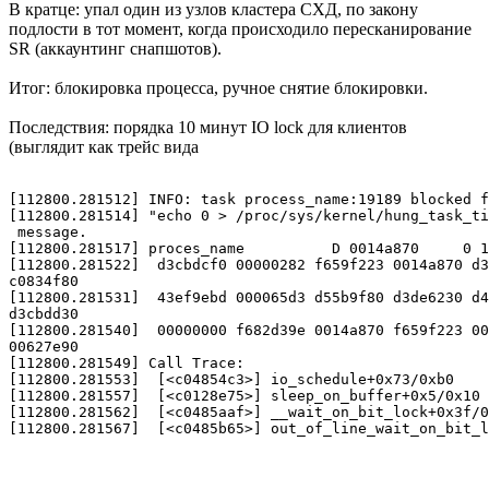
В кратце: упал один из узлов кластера СХД, по закону
подлости в тот момент, когда происходило пересканирование
SR (аккаунтинг снапшотов).
Итог: блокировка процесса, ручное снятие блокировки.
Последствия: порядка 10 минут IO lock для клиентов
(выглядит как трейс вида
[112800.281512] INFO: task process_name:19189 blocked f
[112800.281514] "echo 0 > /proc/sys/kernel/hung_task_ti
 message.                                              
[112800.281517] proces_name          D 0014a870     0 1
[112800.281522]  d3cbdcf0 00000282 f659f223 0014a870 d3
c0834f80                                               
[112800.281531]  43ef9ebd 000065d3 d55b9f80 d3de6230 d4
d3cbdd30                                               
[112800.281540]  00000000 f682d39e 0014a870 f659f223 00
00627e90                                               
[112800.281549] Call Trace:                            
[112800.281553]  [<c04854c3>] io_schedule+0x73/0xb0    
[112800.281557]  [<c0128e75>] sleep_on_buffer+0x5/0x10 
[112800.281562]  [<c0485aaf>] __wait_on_bit_lock+0x3f/0