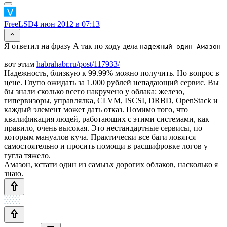
FreeLSD
4 июн 2012 в 07:13
Я ответил на фразу А так по ходу дела
надежный один Амазон
вот этим
habrahabr.ru/post/117933/
Надежность, близкую к 99.99% можно получить. Но вопрос в
цене. Глупо ожидать за 1.000 рублей непадающий сервис. Вы
бы знали сколько всего накручено у облака: железо,
гипервизоры, управлялка, CLVM, ISCSI, DRBD, OpenStack и
каждый элемент может дать отказ. Помимо того, что
квалификация людей, работающих с этими системами, как
правило, очень высокая. Это нестандартные сервисы, по
которым мануалов куча. Практически все баги ловятся
самостоятельно и просить помощи в расшифровке логов у
гугла тяжело.
Амазон, кстати один из самыъх дорогих облаков, насколько я
знаю.