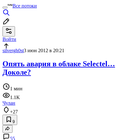
Все потоки
Войти
silvergh0st
3 июн 2012 в 20:21
Опять авария в облаке Selectel…
Доколе?
1 мин
1.1K
Чулан
+27
9
55