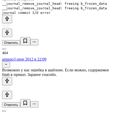
__journal_remove_journal_head: freeing b_frozen_data
__journal_remove_journal_head: freeing b_frozen_data
journal commit I/O error
Ответить
amarao
3 июн 2012 в 22:09
Возможно у нас ошибка в шаблоне. Если можно, содержимое
fstab в приват. Заранее спасибо.
Ответить