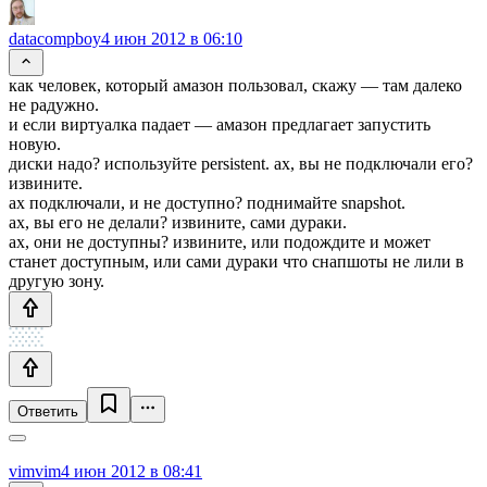
datacompboy
4 июн 2012 в 06:10
как человек, который амазон пользовал, скажу — там далеко
не радужно.
и если виртуалка падает — амазон предлагает запустить
новую.
диски надо? используйте persistent. ах, вы не подключали его?
извините.
ах подключали, и не доступно? поднимайте snapshot.
ах, вы его не делали? извините, сами дураки.
ах, они не доступны? извините, или подождите и может
станет доступным, или сами дураки что снапшоты не лили в
другую зону.
Ответить
vimvim
4 июн 2012 в 08:41