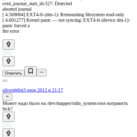
ext4_journal_start_sb:327: Detected
aborted journal
[ 4.569004] EXT4-fs (dm-1): Remounting filesystem read-only
[ 4.601277] Kernel panic — not syncing: EXT4-fs (device dm-1):
panic forced a
fter error
Ответить
silvergh0st
3 июн 2012 в 21:17
Может надо было на /dev/mapper/odin_system-root натравить
fsck?