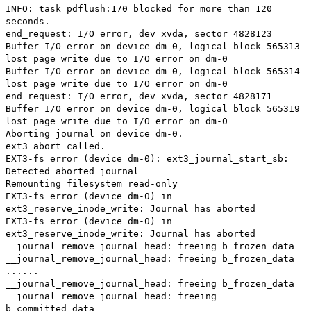
INFO: task pdflush:170 blocked for more than 120
seconds.
end_request: I/O error, dev xvda, sector 4828123
Buffer I/O error on device dm-0, logical block 565313
lost page write due to I/O error on dm-0
Buffer I/O error on device dm-0, logical block 565314
lost page write due to I/O error on dm-0
end_request: I/O error, dev xvda, sector 4828171
Buffer I/O error on device dm-0, logical block 565319
lost page write due to I/O error on dm-0
Aborting journal on device dm-0.
ext3_abort called.
EXT3-fs error (device dm-0): ext3_journal_start_sb:
Detected aborted journal
Remounting filesystem read-only
EXT3-fs error (device dm-0) in
ext3_reserve_inode_write: Journal has aborted
EXT3-fs error (device dm-0) in
ext3_reserve_inode_write: Journal has aborted
__journal_remove_journal_head: freeing b_frozen_data
__journal_remove_journal_head: freeing b_frozen_data
......
__journal_remove_journal_head: freeing b_frozen_data
__journal_remove_journal_head: freeing
b_committed_data