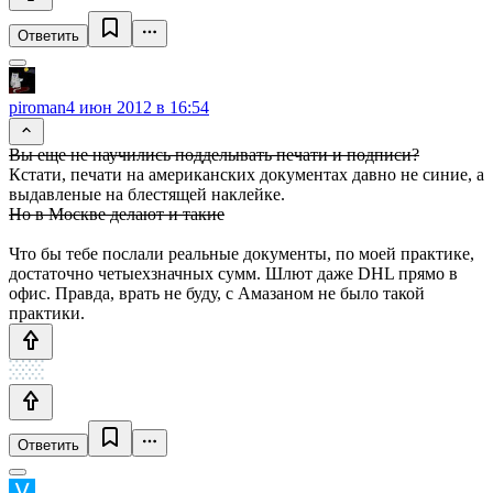
Ответить
piroman
4 июн 2012 в 16:54
Вы еще не научились подделывать печати и подписи?
Кстати, печати на американских документах давно не синие, а
выдавленые на блестящей наклейке.
Но в Москве делают и такие
Что бы тебе послали реальные документы, по моей практике,
достаточно четыехзначных сумм. Шлют даже DHL прямо в
офис. Правда, врать не буду, с Амазаном не было такой
практики.
Ответить