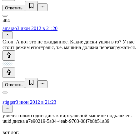
Ответить
amarao
3 июн 2012 в 21:20
Стоп. А вот это не ожиданное. Какие диски ушли в ro? У нас
стоит режим error=panic, т.е. машина должна перезагружаться.
Ответить
stigger
3 июн 2012 в 21:23
у меня только один диск к виртуальной машине подключен.
uuid диска a7e90219-5a04-4eab-9703-08f7b8b51a39
вот лог: