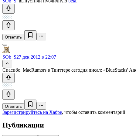
SOb_S
, выпустили публичную
beta
.
Ответить
SOb_S
27 дек 2012 в 22:07
Спасибо. MacRumors в Твиттере сегодня писал: «BlueStacks' Andro
Ответить
Зарегистрируйтесь на Хабре
, чтобы оставить комментарий
Публикации