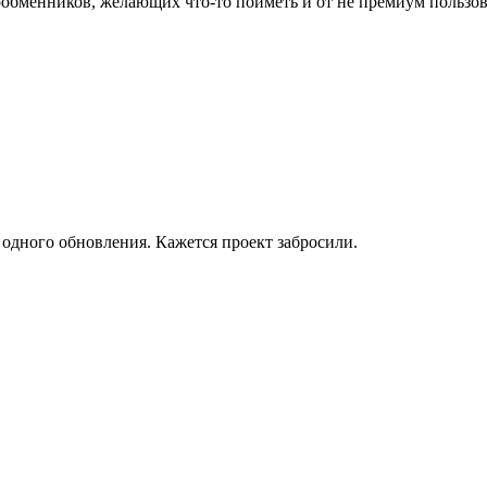
менников, желающих что-то поиметь и от не премиум пользовате
 одного обновления. Кажется проект забросили.