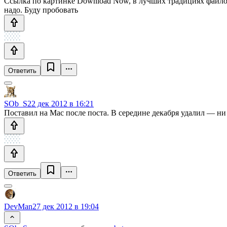
Ссылка по картинке Download Now, в лучших традициях файлооб
надо. Буду пробовать
Ответить
SOb_S
22 дек 2012 в 16:21
Поставил на Mac после поста. В середине декабря удалил — ни
Ответить
DevMan
27 дек 2012 в 19:04