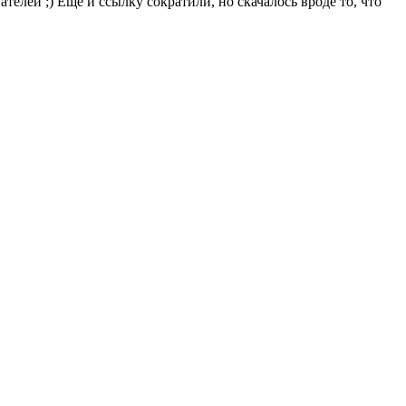
лей ;) Еще и ссылку сократили, но скачалось вроде то, что