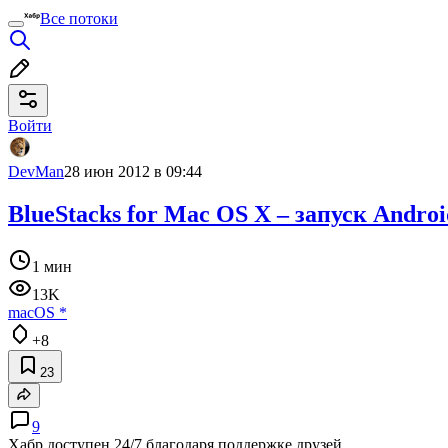
Все потоки
Войти
DevMan
28 июн 2012 в 09:44
BlueStacks for Mac OS X – запуск Andr
1 мин
13K
macOS
*
+8
23
9
Хабр доступен 24/7 благодаря поддержке друзей