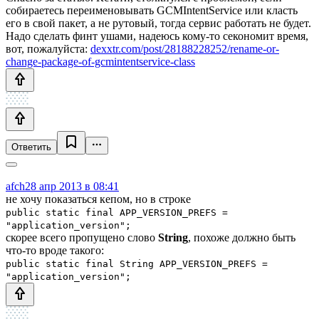
собираетесь переименовывать GCMIntentService или класть
его в свой пакет, а не рутовый, тогда сервис работать не будет.
Надо сделать финт ушами, надеюсь кому-то секономит время,
вот, пожалуйста:
dexxtr.com/post/28188228252/rename-or-
change-package-of-gcmintentservice-class
Ответить
afch
28 апр 2013 в 08:41
не хочу показаться кепом, но в строке
public static final APP_VERSION_PREFS =
"application_version";
скорее всего пропущено слово
String
, похоже должно быть
что-то вроде такого:
public static final String APP_VERSION_PREFS =
"application_version";