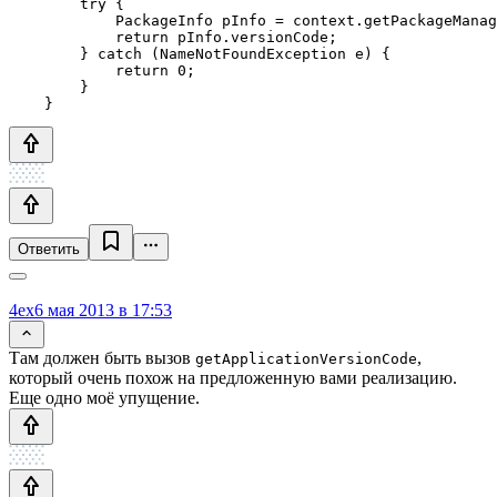
        try {

            PackageInfo pInfo = context.getPackageManag
            return pInfo.versionCode;

        } catch (NameNotFoundException e) {

            return 0;

        }

Ответить
4ex
6 мая 2013 в 17:53
Там должен быть вызов
,
getApplicationVersionCode
который очень похож на предложенную вами реализацию.
Еще одно моё упущение.