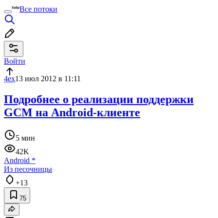
Все потоки
Войти
4ex
13 июл 2012 в 11:11
Подробнее о реализации поддержки
GCM на Android-клиенте
5 мин
42K
Android
*
Из песочницы
+13
75