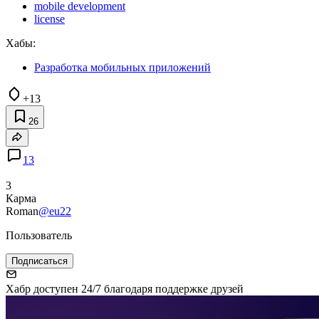
mobile development
license
Хабы:
Разработка мобильных приложений
+13
26
13
3
Карма
Roman
@eu22
Пользователь
Подписаться
Хабр доступен 24/7 благодаря поддержке друзей