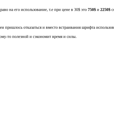
раво на его использование, т.е при цене в 30$ это
750$
и
2250$
с
деи пришлось отказаться и вместо встраивания шрифта использо
ому-то полезной и сэкономит время и силы.