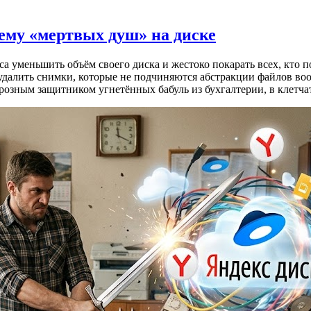
лему «мертвых душ» на диске
 уменьшить объём своего диска и жестоко покарать всех, кто п
 удалить снимки, которые не подчиняются абстракции файлов во
 грозным защитником угнетённых бабуль из бухгалтерии, в клет