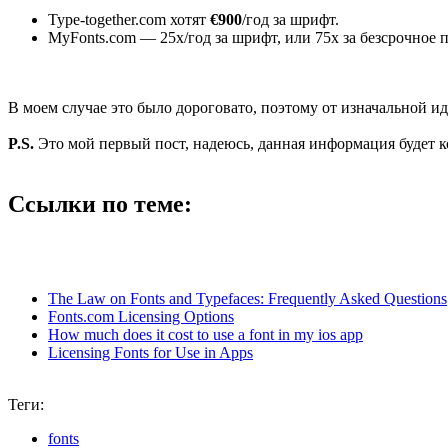
Type-together.com хотят
€900
/год за шрифт.
MyFonts.com — 25x/год за шрифт, или 75x за безсрочное п
В моем случае это было дороговато, поэтому от изначальной и
P.S.
Это мой первый пост, надеюсь, данная информация будет к
Ссылки по теме:
The Law on Fonts and Typefaces: Frequently Asked Questions
Fonts.com Licensing Options
How much does it cost to use a font in my ios app
Licensing Fonts for Use in Apps
Теги:
fonts