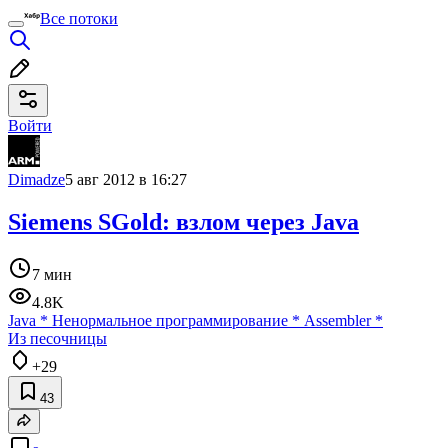
Все потоки
Войти
Dimadze
5 авг 2012 в 16:27
Siemens SGold: взлом через Java
7 мин
4.8K
Java
*
Ненормальное программирование
*
Assembler
*
Из песочницы
+29
43