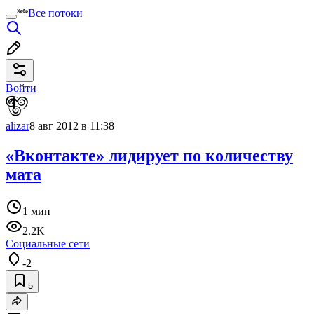
Все потоки
Войти
alizar
8 авг 2012 в 11:38
«Вконтакте» лидирует по количеству
мата
1 мин
2.2K
Социальные сети
-2
5