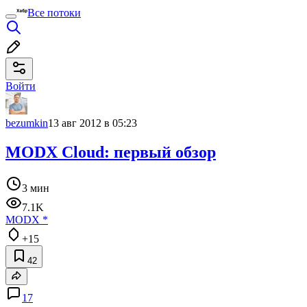
Все потоки
Войти
bezumkin
13 авг 2012 в 05:23
MODX Cloud: первый обзор
3 мин
7.1K
MODX
*
+15
42
17