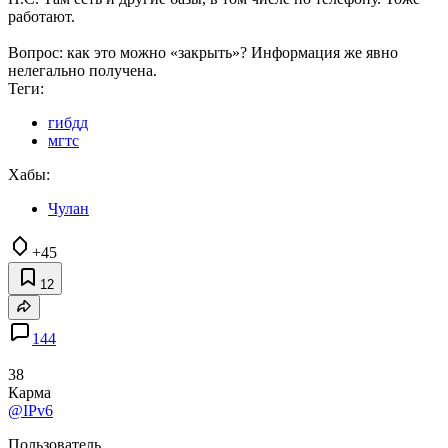
работают.
Вопрос: как это можно «закрыть»? Информация же явно
нелегально получена.
Теги:
гибдд
мгтс
Хабы:
Чулан
+45
12
144
38
Карма
@IPv6
Пользователь