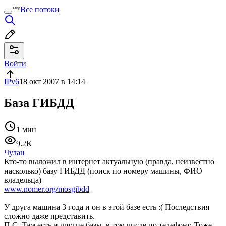
Все потоки
Войти
IPv6
18 окт 2007 в 14:14
База ГИБДД
1 мин
9.2K
Чулан
Кто-то выложил в интернет актуальную (правда, неизвестно
насколько) базу ГИБДД (поиск по номеру машины, ФИО
владельца)
www.nomer.org/mosgibdd
У друга машина 3 года и он в этой базе есть :( Последствия
сложно даже представить.
П.С. Там есть и другие базы, в том числе по телефону. Тоже