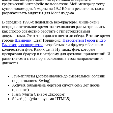
графический интерфейс пользователя. Мой менеджер тогда
купил новомодный модем на 19.2 Кбит и реально пытался
разрабатывать виджеты для Motif из дома.
В середине 1990-х появились веб-браузеры. Лишь очень
непродолжительное время эта технология рассматривалась
как способ совместно работать с гипертекстовыми
документами. Этот этап длился почти до обеда. В то же время
городе
Шампейн
, штат Иллинойс,
Невоспетый Герой
и
Его
Высокопреосвященство
разрабатывали браузер с большим
количеством фич. Каких фич? Ну таких фич, которые
превратили браузер в платформу для доставки приложений. И
развитие сети с тех пор в основном в этом направлении и
движется.
Java-апплеты (доразвивались до смертельной болезни
под названием Swing)
ActiveX (объявлена мертвой спустя семь лет после
пропажи)
Flash (убита Стивом Джобсом)
Silverlight (убита руками HTML5)