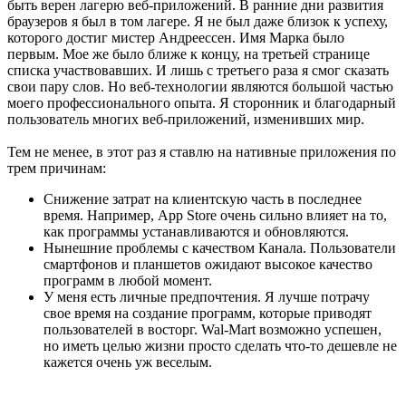
быть верен лагерю веб-приложений. В ранние дни развития
браузеров я был в том лагере. Я не был даже близок к успеху,
которого достиг мистер Андреессен. Имя Марка было
первым. Мое же было ближе к концу, на третьей странице
списка участвовавших. И лишь с третьего раза я смог сказать
свои пару слов. Но веб-технологии являются большой частью
моего профессионального опыта. Я сторонник и благодарный
пользователь многих веб-приложений, изменивших мир.
Тем не менее, в этот раз я ставлю на нативные приложения по
трем причинам:
Снижение затрат на клиентскую часть в последнее
время. Например, App Store очень сильно влияет на то,
как программы устанавливаются и обновляются.
Нынешние проблемы с качеством Канала. Пользователи
смартфонов и планшетов ожидают высокое качество
программ в любой момент.
У меня есть личные предпочтения. Я лучше потрачу
свое время на создание программ, которые приводят
пользователей в восторг. Wal-Mart возможно успешен,
но иметь целью жизни просто сделать что-то дешевле не
кажется очень уж веселым.