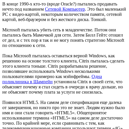
В конце 1990-х кто-то (вроде Oracle?) пытались продавать
нечто под названием
Сетевой Компьютер
. Это был маленький
PC с видео-картой, некоторым количеством памяти, сетевой
картой, веб-браузером и без жесткого диска. Тонкий.
Microsoft пыталась убить сеть в младенчестве. Потом они
пытались быть Мамочкой для сети. Затем Билл Гейтс отошел
от дел, и с тех пор я так и не могу понять стратегию Microsoft
по отношению к сети.
Пока Microsoft пыталась оставаться верной Windows, как
решению на основе толстого клиента, Citrix пыталась сделать
этого клиента тоньше. Citrix разрабатывала решение,
позволявшее использовать Windows несколькими
пользователями примерно как мэйнфреймы.
Одна
поликлиника в Шампейн
установила Citrix в своей сети, что
объясняет почему я стал сидеть в очереди к врачу дольше, но
не объясняет почему плата за услуги не снизилась.
Появился HTML5. На самом деле спецификация еще далека
от завершения, но никто про это не знает. Людям нужно было
имя и они стали говорить «HTML5». Общепринятое
использование термина «HTML5» на самом деле достаточно
точно. По крайней мере, если сравнивать с тем, как
телекоммуникационные компании используют термин «4G».