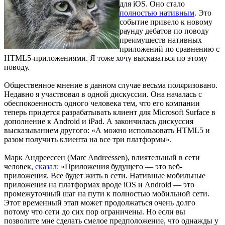
для iOS. Оно стало
полностью нативным
. Это
событие привело к новому
раунду дебатов по поводу
преимуществ нативных
приложений по сравнению с
HTML5-приложениями. Я тоже хочу высказаться по этому
поводу.
Общественное мнение в данном случае весьма поляризовано.
Недавно я участвовал в одной дискуссии. Она началась с
обеспокоенность одного человека тем, что его компании
теперь придется разрабатывать клиент для Microsoft Surface в
дополнение к Android и iPad. А закончилась дискуссия
высказыванием другого: «А можно использовать HTML5 и
разом получить клиента на все три платформы».
Марк Андреессен (Marc Andreessen), влиятельный в сети
человек,
сказал
: «Приложения будущего — это веб-
приложения. Все будет жить в сети. Нативные мобильные
приложения на платформах вроде iOS и Android — это
промежуточный шаг на пути к полностью мобильной сети.
Этот временный этап может продолжаться очень долго
потому что сети до сих пор ограничены. Но если вы
позволите мне сделать смелое предположение, что однажды у