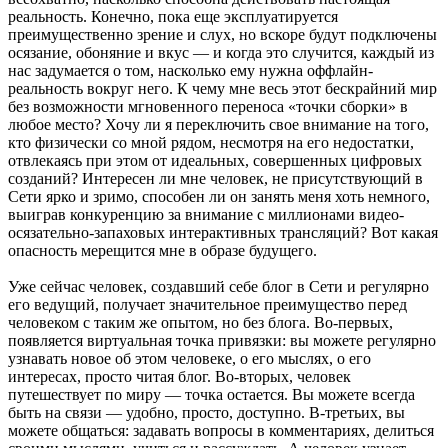
реальность. Конечно, пока еще эксплуатируется
преимущественно зрение и слух, но вскоре будут подключены
осязание, обоняние и вкус — и когда это случится, каждый из
нас задумается о том, насколько ему нужна оффлайн-
реальность вокруг него. К чему мне весь этот бескрайний мир
без возможности мгновенного переноса «точки сборки» в
любое место? Хочу ли я переключить свое внимание на того,
кто физически со мной рядом, несмотря на его недостатки,
отвлекаясь при этом от идеальных, совершенных цифровых
созданий? Интересен ли мне человек, не присутствующий в
Сети ярко и зримо, способен ли он занять меня хоть немного,
выиграв конкуренцию за внимание с миллионами видео-
осязательно-запаховых интерактивных трансляций? Вот какая
опасность мерещится мне в образе будущего.
Уже сейчас человек, создавший себе блог в Сети и регулярно
его ведущий, получает значительное преимущество перед
человеком с таким же опытом, но без блога. Во-первых,
появляется виртуальная точка привязки: вы можете регулярно
узнавать новое об этом человеке, о его мыслях, о его
интересах, просто читая блог. Во-вторых, человек
путешествует по миру — точка остается. Вы можете всегда
быть на связи — удобно, просто, доступно. В-третьих, вы
можете общаться: задавать вопросы в комментариях, делиться