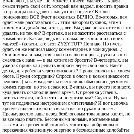
Во-первых, вы уже _не_можете_ничего_удалить_. Какой
смысл тереть свой сайт, который вам надоел, вносить правки
в страницы или удалять аккаунт из соцсети? В кэше
поисковиков ВСЕ будет находиться ВЕЧНО. Во-вторых, вам
будет жаль расставаться с… этим набором буковок, этими
ответами и дизайном, и так далее. Вы даже не захотите все это
удалять, не так ли? В-третьих, вы не захотите расставаться с
коммюнити. Как же, ведь вы столько лет копили их, своих
«друзей» (кстати, кто этот ZYZYTUT? Не знаю. Но пусть
будет, он же написал массу комментариев в мой журнал...).
Они помогали вам, отвечали на ваши вопросы, ругали вас и
смеялись с вами — и вы хотите их бросить? В-четвертых, вы
уже так привыкли решать вопросы через свой блог. Найти
детсад для ребенка через поисковик? Проще спросить в своем
блоге. Нужен сотрудник? Спроси в блоге и возьми знакомого
человека (на самом деле вы всего лишь обменялись десятком
комментариев, но это неважно). В-пятых, вы просто не знаете,
куда девать освободившееся время. От ребенка устаешь,
читать неохота, пойти что ли по магазинам? Скукота. Ну как
тут не поделиться настроением с читателями? И вот цепочка
крепче стального каната связала вас по рукам и ногам.
Преимущество ваше перед безблоговым товарищем растет, но
за все надо платить. Бессонными ночами, воспаленными
глазами и скрюченной спиной у монитора, добровольно
перекачивая жизненную энергию в бесчисленные килобайты