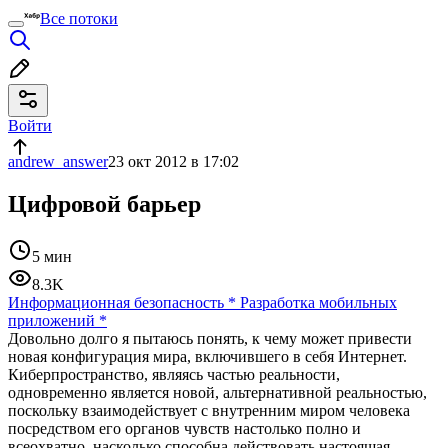
Все потоки
Войти
andrew_answer
23 окт 2012 в 17:02
Цифровой барьер
5 мин
8.3K
Информационная безопасность
*
Разработка мобильных
приложений
*
Довольно долго я пытаюсь понять, к чему может привести
новая конфигурация мира, включившего в себя Интернет.
Киберпространство, являясь частью реальности,
одновременно является новой, альтернативной реальностью,
поскольку взаимодействует с внутренним миром человека
посредством его органов чувств настолько полно и
всеохватно, насколько способна действовать настоящая