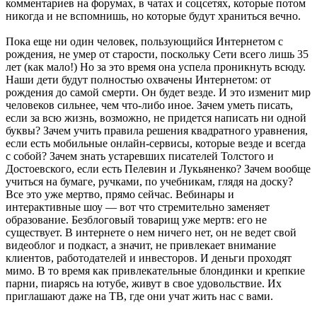
комментариев на форумах, в чатах и соцсетях, которые потом
никогда и не вспомнишь, но которые будут храниться вечно.
Пока еще ни один человек, пользующийся Интернетом с
рождения, не умер от старости, поскольку Сети всего лишь 35
лет (как мало!) Но за это время она успела проникнуть всюду.
Наши дети будут полностью охвачены Интернетом: от
рождения до самой смерти. Он будет везде. И это изменит мир
человеков сильнее, чем что-либо иное. Зачем уметь писать,
если за всю жизнь, возможно, не придется написать ни одной
буквы? Зачем учить правила решения квадратного уравнения,
если есть мобильные онлайн-сервисы, которые везде и всегда
с собой? Зачем знать устаревших писателей Толстого и
Достоевского, если есть Пелевин и Лукьяненко? Зачем вообще
учиться на бумаге, ручками, по учебникам, глядя на доску?
Все это уже мертво, прямо сейчас. Вебинары и
интерактивные шоу — вот что стремительно заменяет
образование. Безблоговый товарищ уже мертв: его не
существует. В интернете о нем ничего нет, он не ведет свой
видеоблог и подкаст, а значит, не привлекает внимание
клиентов, работодателей и инвесторов. И деньги проходят
мимо. В то время как привлекательные блондинки и крепкие
парни, пиарясь на ютубе, живут в свое удовольствие. Их
приглашают даже на ТВ, где они учат жить нас с вами.