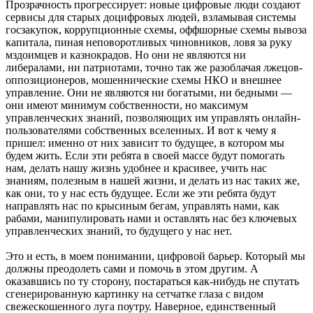
Прозрачность прогрессирует: новые цифровые люди создают
сервисы для старых доцифровых людей, взламывая системы
госзакупок, коррупционные схемы, оффшорные схемы вывоза
капитала, пиная неповоротливых чиновников, ловя за руку
мздоимцев и казнокрадов. Но они не являются ни
либералами, ни патриотами, точно так же разоблачая лжецов-
оппозиционеров, мошеннические схемы НКО и внешнее
управление. Они не являются ни богатыми, ни бедными —
они имеют минимум собственности, но максимум
управленческих знаний, позволяющих им управлять онлайн-
пользователями собственных вселенных. И вот к чему я
пришел: именно от них зависит то будущее, в котором мы
будем жить. Если эти ребята в своей массе будут помогать
нам, делать нашу жизнь удобнее и красивее, учить нас
знаниям, полезным в нашей жизни, и делать из нас таких же,
как они, то у нас есть будущее. Если же эти ребята будут
направлять нас по крысиным бегам, управлять нами, как
рабами, манипулировать нами и оставлять нас без ключевых
управленческих знаний, то будущего у нас нет.
Это и есть, в моем понимании, цифровой барьер. Который мы
должны преодолеть сами и помочь в этом другим. А
оказавшись по ту сторону, постараться как-нибудь не спутать
сгенерированную картинку на сетчатке глаза с видом
свежескошенного луга поутру. Наверное, единственный