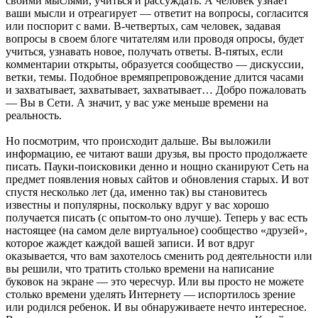
своими мыслями, учиться и рассуждать. А человек узнает
ваши мысли и отреагирует — ответит на вопросы, согласится
или поспорит с вами. В-четвертых, сам человек, задавая
вопросы в своем блоге читателям или проводя опросы, будет
учиться, узнавать новое, получать ответы. В-пятых, если
комментарии открыты, образуется сообщество — дискуссии,
ветки, темы. Подобное времяпрепровождение длится часами
и захватывает, захватывает, захватывает… Добро пожаловать
— Вы в Сети. А значит, у вас уже меньше времени на
реальность.
Но посмотрим, что происходит дальше. Вы выложили
информацию, ее читают ваши друзья, вы просто продолжаете
писать. Пауки-поисковики денно и нощно сканируют Сеть на
предмет появления новых сайтов и обновления старых. И вот
спустя несколько лет (да, именно так) вы становитесь
известны и популярны, поскольку вдруг у вас хорошо
получается писать (с опытом-то оно лучше). Теперь у вас есть
настоящее (на самом деле виртуальное) сообщество «друзей»,
которое жаждет каждой вашей записи. И вот вдруг
оказывается, что вам захотелось сменить род деятельности или
вы решили, что тратить столько времени на написание
буковок на экране — это чересчур. Или вы просто не можете
столько времени уделять Интернету — испортилось зрение
или родился ребенок. И вы обнаруживаете нечто интересное.