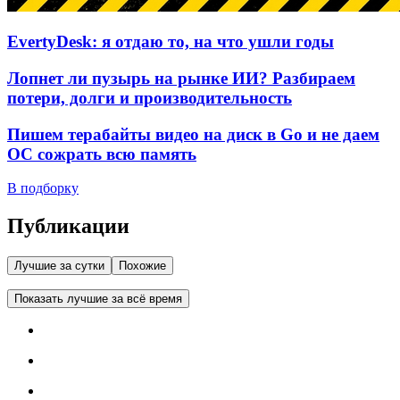
EvertyDesk: я отдаю то, на что ушли годы
Лопнет ли пузырь на рынке ИИ? Разбираем
потери, долги и производительность
Пишем терабайты видео на диск в Go и не даем
ОС сожрать всю память
В подборку
Публикации
Лучшие за сутки
Похожие
Показать лучшие за всё время