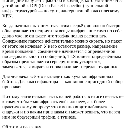
Последние пару лет я работаю в команде, которая занимается
устойчивой к DPI (Deep Packet Inspection) туннельной
инфраструктурой — по сути, альтернативой классическому
VPN.
Когда начинаешь заниматься этим всерьёз, довольно быстро
обнаруживается неприятная вещь: шифрование само по себе
давно уже не означает, что трафик нельзя распознать.
Содержимое пакетов действительно можно скрыть, но пакет
от этого не исчезает. У него остаются размер, направление,
время появления; соединение начинается с определённой
последовательности сообщений, TLS-клиент определённым
образом представляется серверу, поток ускоряется,
замедляется, замирает и снова начинает передавать данные.
Для человека всё это выглядит как куча зашифрованных
байтов. Для классификатора — как вполне пригодный набор
признаков.
Поэтому значительная часть нашей работы в итоге свелась не
к тому, чтобы «зашифровать ещё сильнее», а к более
практическому вопросу: что именно видит наблюдатель
снаружи и по каким признакам он может решить, что перед
ним не браузерный трафик, а туннель.
Об этом и расскажу.