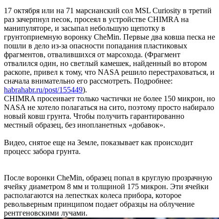
17 октября или на 71 марсианский сол MSL Curiosity в третий
раз зачерпнул песок, просеял в устройстве CHIMRA на
манипуляторе, и засыпал небольшую щепотку в
грунтоприемную воронку CheMin. Первые два ковша песка не
пошли в дело из-за опасности попадания пластиковых
фрагментов, отвалившихся от марсохода. (Фрагмент
отвалился один, но светлый камешек, найденный во втором
раскопе, привел к тому, что NASA решило перестраховаться, и
сначала внимательно его рассмотреть. Подробнее:
habrahabr.ru/post/155449
).
CHIMRA просеивает только частички не более 150 микрон, но
NASA не хотело полагаться на сито, поэтому просто набирало
новый ковш грунта. Чтобы получить гарантированно
местный образец, без инопланетных «добавок».
Видео, снятое еще на Земле, показывает как происходит
процесс забора грунта.
После воронки CheMin, образец попал в круглую прозрачную
ячейку диаметром 8 мм и толщиной 175 микрон. Эти ячейки
располагаются на лепестках колеса прибора, которое
револьверным принципом подает образцы на облучение
рентгеновскими лучами.