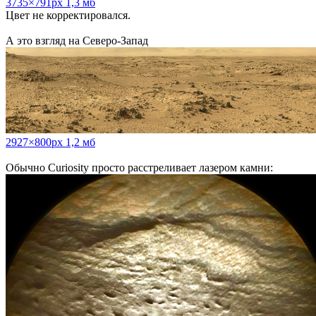
3735×791px 1,3 мб
Цвет не корректировался.
А это взгляд на Северо-Запад
2927×800px 1,2 мб
Обычно Curiosity просто расстреливает лазером камни: