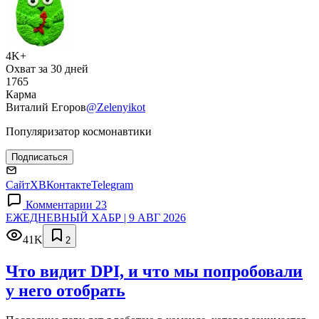
4K+
Охват за 30 дней
1765
Карма
Виталий Егоров
@Zelenyikot
Популяризатор космонавтики
Подписаться
Сайт
X
ВКонтакте
Telegram
Комментарии 23
ЕЖЕДНЕВНЫЙ ХАБР | 9 АВГ 2026
41K
2
Что видит DPI, и что мы попробовали
у него отобрать