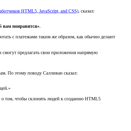
аботчиков HTML5, JavaScript, and CSS)
, сказал:
OS вам понравится»
.
ботать с платежами таким же образом, как обычно делают
ки смогут предлагать свои приложения напрямую
кам. По этому поводу Салливан сказал:
щей.»
не о том, чтобы склонять людей к созданию HTML5