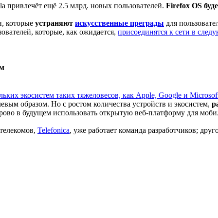
lla привлечёт ещё 2.5 млрд. новых пользователей.
Firefox OS буд
и, которые
устраняют
искусственные преграды
для пользовател
вателей, которые, как ожидается,
присоединятся к сети в след
ам
льких экосистем таких тяжеловесов, как Apple, Google и Microsof
евым образом. Но с ростом количества устройств и экосистем,
р
дорово в будущем использовать открытую веб-платформу для моб
 телекомов,
Telefonica
, уже работает команда разработчиков; друг