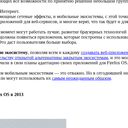
едающих все возможности по принятию решений небольшой груп
 Интернет.
 мощные сетевые эффекты, и мобильные экосистемы, с этой точк
риложений для веб-сервисов, и многие верят, что так будет и дл
момент могут работать лучше, развитие браузерных технологий 
е должны появиться приложения, которые построены с использо
Это даст пользователям больше выбора.
ую экосистему
, позволяя всем и каждому
создавать веб-приложен
ительству открытой альтернативы закрытым экосистемам
, и это м
ючили в свои планы адаптацию своих приложений для Firefox OS
щим мобильным экосистемам — это отважно. Но в сегодняшней и
ели могут использовать их
самым неожиданным образом
.
ox OS в 2013