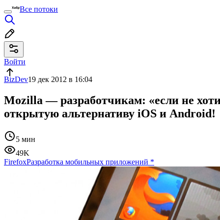
Все потоки
Войти
BizDev
19 дек 2012 в 16:04
Mozilla — разработчикам: «если не хот
открытую альтернативу iOS и Android!
5 мин
49K
Firefox
Разработка мобильных приложений
*