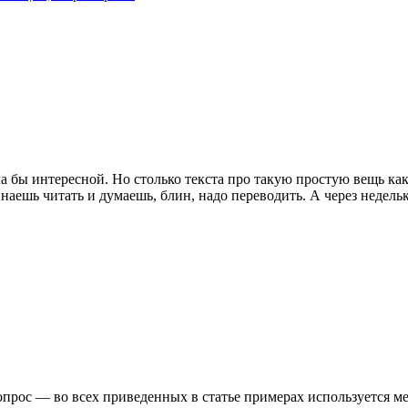
была бы интересной. Но столько текста про такую простую вещь к
аешь читать и думаешь, блин, надо переводить. А через недельк
прос — во всех приведенных в статье примерах используется метод