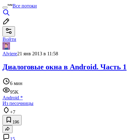
Все потоки
Войти
Alviere
21 янв 2013 в 11:58
Диалоговые окна в Android. Часть 1
6 мин
95K
Android
*
Из песочницы
+7
196
15