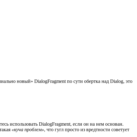
пиально новый» DialogFragment по сути обертка над Dialog, это
есь использовать DialogFragment, если он на нем основан.
 такая
«куча проблем»
, что гугл просто из вредтности советует