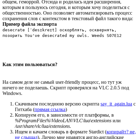
общем, геморрой. Отсюда и родилась идея расширения,
которым я пользуюсь сегодня, и которым хочу поделиться с
общественностью. Оно позволяет автоматизировать процесс
сохранения слов с контекстом в текстовый файл такого вида:
Пример файла экспорта
desecrate [ˈdesɪkreɪt] оскорблять, осквернять,
позорить You've desecrated my owls. Weeds S07E12
Как этим пользоваться?
На самом деле не самый user-friendly процесс, но тут уж
ничего не поделаешь. Скрипт проверялся на VLC 2.0.5 под
Windows.
Скачиваем последнюю версию скрипта
say_it_again.lua
с
Гитхаба (
прямая ссылка
)
Копируем его, в зависимости от платформы, в
%ProgramFiles%\VideoLAN\VLC\lua\extensions
или
/usr/share/vlc/lua/extensions
.
Ищем и качаем словарь в формате Stardict (
копирайт? не,
не слышал
). Лично мне нравятся англо-английские