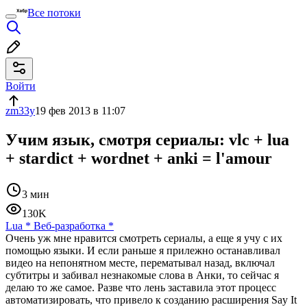
Все потоки
Войти
zm33y
19 фев 2013 в 11:07
Учим язык, смотря сериалы: vlc + lua
+ stardict + wordnet + anki = l'amour
3 мин
130K
Lua
*
Веб-разработка
*
Очень уж мне нравится смотреть сериалы, а еще я учу с их
помощью языки. И если раньше я прилежно останавливал
видео на непонятном месте, перематывал назад, включал
субтитры и забивал незнакомые слова в Анки, то сейчас я
делаю то же самое. Разве что лень заставила этот процесс
автоматизировать, что привело к созданию расширения Say It