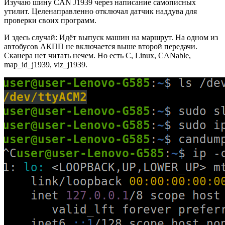
Изучаю шину CAN J1939 через написание самописных
утилит. Целенаправленно отключал датчик наддува для
проверки своих программ.
И здесь случай: Идёт выпуск машин на маршрут. На одном из
автобусов АКПП не включается выше второй передачи.
Сканера нет читать нечем. Но есть C, Linux, CANable,
map_id_j1939, viz_j1939.