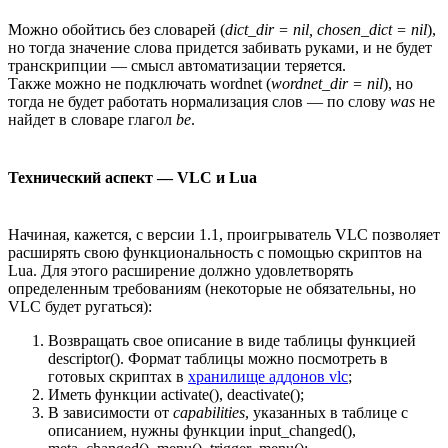
Можно обойтись без словарей (
dict_dir = nil, chosen_dict = nil
),
но тогда значение слова придется забивать руками, и не будет
транскрипции — смысл автоматизации теряется.
Также можно не подключать wordnet (
wordnet_dir = nil
), но
тогда не будет работать нормализация слов — по слову
was
не
найдет в словаре глагол
be
.
Технический аспект — VLC и Lua
Начиная, кажется, с версии 1.1, проигрыватель VLC позволяет
расширять свою функциональность с помощью скриптов на
Lua. Для этого расширение должно удовлетворять
определенным требованиям (некоторые не обязательны, но
VLC будет ругаться):
Возвращать свое описание в виде таблицы функцией
descriptor(). Формат таблицы можно посмотреть в
готовых скриптах в
хранилище аддонов vlc
;
Иметь функции activate(), deactivate();
В зависимости от
capabilities
, указанных в таблице с
описанием, нужны функции input_changed(),