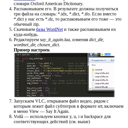
словари Oxford American Dictionary.
Распаковываем его. В результате должны получиться
три файла на словарь: *.idx, *.dict, *.ifo. Если вместо
*.dict у нас есть *.dz, то распаковываем его тоже — это
обычный zip.
Скачиваем
базы WordNet
и также распаковываем их
куда-нибудь.
Редактируем
say_it_again.lua
, изменяя
dict_dir,
wordnet_dir, chosen_dict
.
Пример настроек
Запускаем VLC, открываем файл видео, рядом с
которым лежит файл субтитров в формате srt; включаем
в меню View — Say It Again.
Voilà — используем кнопки y, u, i и backspace для
соответствующих действий (см. выше)