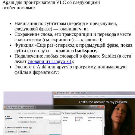
Again для проигрывателя VLC со следующими
особенностями:
Навигация по субтитрам (переход к предыдущей,
следующей фразе) — клавиши
y
,
u
;
Сохранение слова, его транскрипции и перевода вместе
с контекстом (см. скриншот) — клавиша
i
;
Функция «Еще раз»: переход к предыдущей фразе, показ
субтитра и пауза — клавиша
backspace
;
Подключение любых словарей в формате Stardict (в сети
лежат
словари из Lingvo x3
);
Экспорт в Anki или другую программу, понимающую
файлы в формате csv;