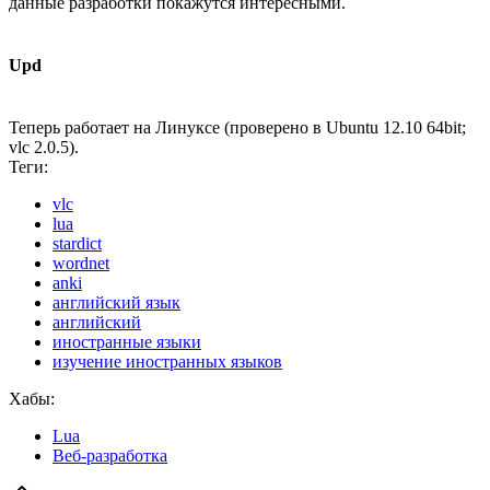
данные разработки покажутся интересными.
Upd
Теперь работает на Линуксе (проверено в Ubuntu 12.10 64bit;
vlc 2.0.5).
Теги:
vlc
lua
stardict
wordnet
anki
английский язык
английский
иностранные языки
изучение иностранных языков
Хабы:
Lua
Веб-разработка