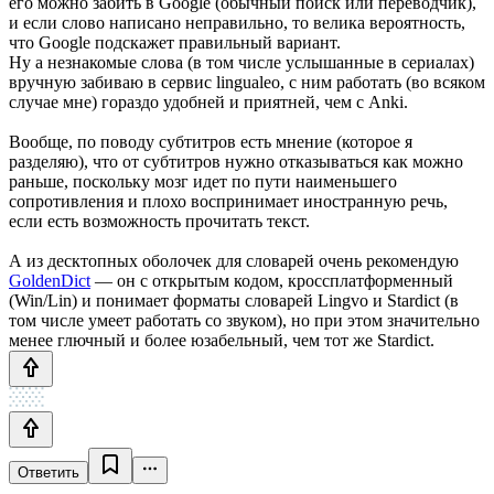
его можно забить в Google (обычный поиск или переводчик),
и если слово написано неправильно, то велика вероятность,
что Google подскажет правильный вариант.
Ну а незнакомые слова (в том числе услышанные в сериалах)
вручную забиваю в сервис lingualeo, с ним работать (во всяком
случае мне) гораздо удобней и приятней, чем с Anki.
Вообще, по поводу субтитров есть мнение (которое я
разделяю), что от субтитров нужно отказываться как можно
раньше, поскольку мозг идет по пути наименьшего
сопротивления и плохо воспринимает иностранную речь,
если есть возможность прочитать текст.
А из десктопных оболочек для словарей очень рекомендую
GoldenDict
— он с открытым кодом, кроссплатформенный
(Win/Lin) и понимает форматы словарей Lingvo и Stardict (в
том числе умеет работать со звуком), но при этом значительно
менее глючный и более юзабельный, чем тот же Stardict.
Ответить