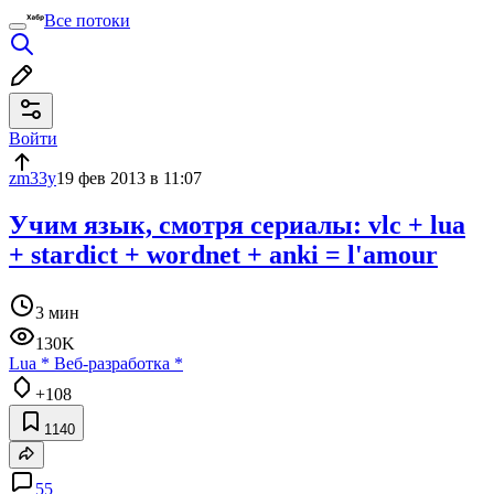
Все потоки
Войти
zm33y
19 фев 2013 в 11:07
Учим язык, смотря сериалы: vlc + lua
+ stardict + wordnet + anki = l'amour
3 мин
130K
Lua
*
Веб-разработка
*
+108
1140
55