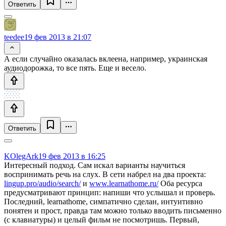
Ответить
teedee
19 фев 2013 в 21:07
А если случайно оказалась вклеена, например, украинская
аудиодорожка, то все пять. Еще и весело.
Ответить
KOlegArk
19 фев 2013 в 16:25
Интересный подход. Сам искал варианты научиться
воспринимать речь на слух. В сети набрел на два проекта:
lingup.pro/audio/search/
и
www.learnathome.ru/
Оба ресурса
предусматривают принцип: напиши что услышал и проверь.
Последний, learnathome, симпатично сделан, интуитивно
понятен и прост, правда там можно только вводить письменно
(с клавиатуры) и целый фильм не посмотришь. Первый,