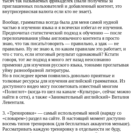
тысяч так называемых фрикаделек (были получены за
приглашенных пользователей и добавленный контент, это
внутрисервисная валюта если кто не знает).
Вообще, грамматика всегда была для меня самой нудной
частью в изучении языка и я всячески избегал ее изучения.
Предпочитал статистический подход к обучению — после
перелопачивания уймы англоязычного контента я просто
знаю, что так писать/говорить — правильно, а эдак — не
правильно. Ну не знаю я, по каким правилам это работает, и
что с того, если итоговый результат одинаковый? Кстати
говоря, тот же подход я много лет назад неосознанно
применял для изучения русского языка, тоннами проглатывая
уйму разнообразной литературы.
Но в последнее время появились довольно приятные и
толковые ресурсы для изучения английской грамматики. Из
доступного видео могу посоветовать известный многим
«Полиглот» (когда-то шел на канале «Культура», сейчас можно
найти в сети), а также «Занимательный английский» Виталия
Левенталя.
3. «Тренировки» — самый используемый мной (наряду со
«словарем») раздел на сайте. В настоящий момент доступно
восемь типов тренировок (для бесплатных аккаунтов меньше).
Рассматривать каждую тренировку в отдельности не буду,