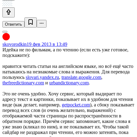
Ответить
skovorodkin
19 фев 2013 в 13:49
Идейка не по фильмам, а по чтению (если есть уже готовое,
подскажите):
нравится читать статьи на английском языке, но всё ещё часто
натыкаюсь на незнакомые слова и выражения. Для перевода
пользуюсь
slovari.yandex.ru
,
translate.google.com
,
thefreedictionary.com
и
urbandictionary.com
.
Это не очень удобно. Хочу сервис, который выдирает по
адресу текст и картинки, показывает их в удобном для чтения
виде (как делает, например,
getpocket.com
), а сбоку показывает
перевод всех слов (и очень желательно, выражений) с
отображаемой части страницы по распространённости в
обратном порядке. Причём сервис запоминает, какие слова я
уже знаю (кликал по ним), и не показывает их. Чтобы такой
сайдбар не раздражал при чтении, его можно затенять, пока