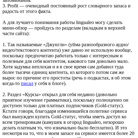
запоминания.
3. Profit — очевидный постоянный рост словарного запаса и
радость от этого факта.
А для лучшего понимания работы lingualeo могу сделать
мини-обзор — пройдусь по разделам (вкладкам в верхней
части сайта):
1. Так называемые «Джунгли» (уйма разнообразного аудио/
видео/текстового контента) уже давно не использую вообще,
поскольку предпочитаю работать только с интересным и
полезным для себя контентом, какового там довольно мало.
Хотя задумка неплохая и я в свое время сам добавил туда
более тысячи единиц контента, из которого потом сам же
вырос по причине его простоты (речь о подкастах, я об этом
когда-то
писал
у себя в блоге).
2. Раздел «Курсы» открыл для себя недавно (довольно
приятное изучение грамматики), поскольку полноценно он
доступен только для платных подписчиков (Gold-статус).
Кстати говоря, благодаря изменившейся политике сервиса
был вынужден купить Gold-статус, чтобы иметь доступ ко
всем тренировкам (камушек в огород lingualeo, нехорошо
делать платным то, что изначально было бесплатно). И это
несмотря на то, что в моем запасе на сервисе имеется более 20