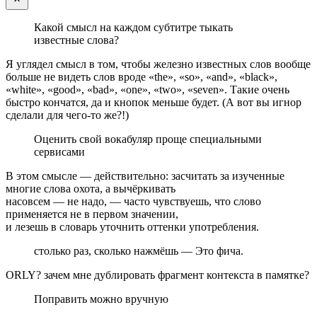
Какой смысл на каждом субтитре тыкать
известные слова?
Я углядел смысл в том, чтобы железно известных слов вообще
больше не видеть слов вроде «the», «so», «and», «black»,
«white», «good», «bad», «one», «two», «seven». Такие очень
быстро кончатся, да и кнопок меньше будет. (А вот вы игнор
сделали для чего-то же?!)
Оценить свой вокабуляр проще специальными
сервисами
В этом смысле — действительно: засчитать за изученные
многие слова охота, а вычёркивать
насовсем — не надо, — часто чувствуешь, что слово
применяется не в первом значении,
и лезешь в словарь уточнить оттенки употребления.
столько раз, сколько нажмёшь — Это фича.
ORLY? зачем мне дублировать фрагмент контекста в памятке?
Поправить можно вручную