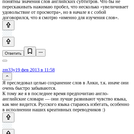
понятны значения слов английских субтитров. Что бы не
перескакивать нажимаю пробел, что несколько «увеличивает
удовольствие от просмотра», но в начале я с собой
договорился, что я смотрю «именно для изучения слов».
Ответить
zm33y
19 фев 2013 в 11:58
Я преследовал целью сохранение слов в Анки, т.к. иначе они
очень быстро забываются.
К тому же я в последнее время предпочитаю англо-
английские словари — они лучше развивают чувство языка,
как мне видится. Русского языка стараюсь избегать, особенно
в исполнении наших креативных переводчиков :)