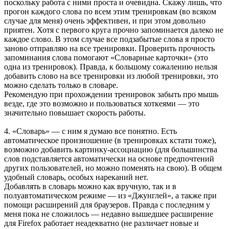
поскольку работа с ними проста и очевидна. Скажу лишь, что
прогон каждого слова по всем этим тренировкам (во всяком
случае для меня) очень эффективен, и при этом довольно
приятен. Хотя с первого круга прочно запоминается далеко не
каждое слово. В этом случае все подзабытые слова я просто
заново отправляю на все тренировки. Проверить прочность
запоминания слова помогают «Словарные карточки» (это
одна из тренировок). Правда, к большому сожалению нельзя
добавить слово на все тренировки из любой тренировки, это
можно сделать только в словаре.
Рекомендую при прохождении тренировок забыть про мышь
везде, где это возможно и пользоваться хоткеями — это
значительно повышает скорость работы.
4. «Словарь» — с ним я думаю все понятно. Есть
автоматическое произношение (в тренировках кстати тоже),
возможно добавить картинку-ассоциацию (для большинства
слов подставляется автоматически на основе предпочтений
других пользователей, но можно поменять на свою). В общем
удобный словарь, особых нареканий нет.
Добавлять в словарь можно как вручную, так и в
полуавтоматическом режиме — из «Джунглей», а также при
помощи расширений для браузеров. Правда с последним у
меня пока не сложилось — недавно вышедшее расширение
для Firefox работает неадекватно (не различает новые и