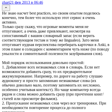
zhart
21 фев 2013 в 06:46
Не знаю насчет best practices, но своим опытом поделюсь
конечно, тем более что использую этот сервис я очень
активно.
Только сразу скажу, что игровые моменты меня не
отпугивают, а очень даже привлекают, несмотря на
сопоставимый с вашим словарный запас (если верить
соответствующим тестам и тому же lingualeo). Зато меня
отпугивает нудная перспектива перебирать карточки в Anki, в
этом плане я солидарен с комментарием чуть ниже (по поводу
унылости и сомнительной полезности зазубривания слов).
Мой порядок использования довольно простой:
1. Добавление всех незнакомых слов в словарь. Если нет
возможности добавить сразу, то их предварительное
аккумулирование. Например, по дороге на работу слушаю
аудиокнигу и просто запоминаю незнакомые слова (их
обычно довольно мало, поэтому запомнить их несложно,
особенно учитывая контекст). Но чаще компьютер всегда
рядом и слова можно добавить сразу (при прочтении книг/
статей или просмотре фильмов).
2. Пропускание незнакомых слов через все тренировки. При
необходимости повторение процесса до полного