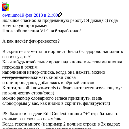
owniumo
19 фев 2013 в 21:00
Большое спасибо за проделанную работу! Я джва(sic) года
хочу такую программу!
После обновления VLC всё заработало!
А как насчёт фич-реквестов?
В скрипте я заметил игнор-лист. Было бы здорово наполнять
его из гуя, не?
Как-нибудь юзабельно: вроде над кнопками-словами кнопка
перехода в режим
наполнения игнор-списка, когда она нажата, можно
отстреливать
нажимать кнопки-слова
и они пропадают, добавляясь в чёрный список.
Кстати, такой known-words.txt будет интересен изучающему:
по количеству строк(слов)
можно размер словарного запаса прикинуть. (ведь
словоформы у вас, как видно в скрипте, фильтруются)
PS: бажек: в разделе Edit Context кнопки "+" отрабатывают
столько раз, сколько нажмёшь.
Когда текста много (например 2 полные строки в 3х кадрах