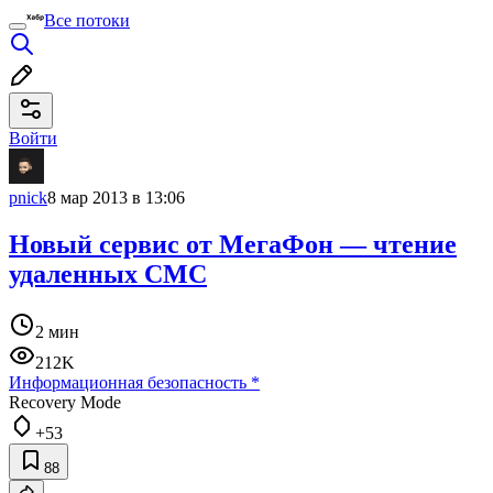
Все потоки
Войти
pnick
8 мар 2013 в 13:06
Новый сервис от МегаФон — чтение
удаленных СМС
2 мин
212K
Информационная безопасность
*
Recovery Mode
+53
88