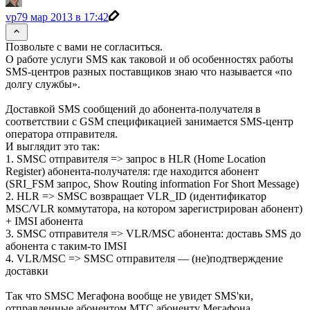
vp7
9 мар 2013 в 17:42
Позвольте с вами не согласиться.
О работе услуги SMS как таковой и об особенностях работы
SMS-центров разных поставщиков знаю что называется «по
долгу службы».
Доставкой SMS сообщений до абонента-получателя в
соответствии с GSM спецификацией занимается SMS-центр
оператора отправителя.
И выглядит это так:
1. SMSC отправителя => запрос в HLR (Home Location
Register) абонента-получателя: где находится абонент
(SRI_FSM запрос, Show Routing information For Short Message)
2. HLR => SMSC возвращает VLR_ID (идентификатор
MSC/VLR коммутатора, на котором зарегистрирован абонент)
+ IMSI абонента
3. SMSC отправителя => VLR/MSC абонента: доставь SMS до
абонента с таким-то IMSI
4. VLR/MSC => SMSC отправителя — (не)подтверждение
доставки
Так что SMSC Мегафона вообще не увидет SMS'ки,
отправленные абонентом МТС абоненту Мегафона.