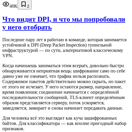
40K
2
Что видит DPI, и что мы попробовали
у него отобрать
Последние пару лет я работаю в команде, которая занимается
устойчивой к DPI (Deep Packet Inspection) туннельной
инфраструктурой — по сути, альтернативой классическому
VPN.
Когда начинаешь заниматься этим всерьёз, довольно быстро
обнаруживается неприятная вещь: шифрование само по себе
давно уже не означает, что трафик нельзя распознать.
Содержимое пакетов действительно можно скрыть, но пакет
от этого не исчезает. У него остаются размер, направление,
время появления; соединение начинается с определённой
последовательности сообщений, TLS-клиент определённым
образом представляется серверу, поток ускоряется,
замедляется, замирает и снова начинает передавать данные.
Для человека всё это выглядит как куча зашифрованных
байтов. Для классификатора — как вполне пригодный набор
признаков.