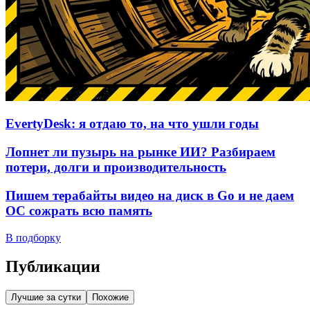
EvertyDesk: я отдаю то, на что ушли годы
Лопнет ли пузырь на рынке ИИ? Разбираем
потери, долги и производительность
Пишем терабайты видео на диск в Go и не даем
ОС сожрать всю память
В подборку
Публикации
Лучшие за сутки
Похожие