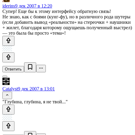
iderins
9 дек 2007 в 12:20
Супер! Еще бы к этому интерфейсу обратную связь!
Не знаю, как с боями (кунг-фу), но в различного рода шутеры
(если добавить вывод «реальности» на стереочки + наушники
+ жилет, благодаря которому ощущаешь полученный выстрел)
— это была бы просто «тема»!
Ответить
Catalyst
9 дек 2007 в 13:01
"Глубина, глубина, я не твой..."