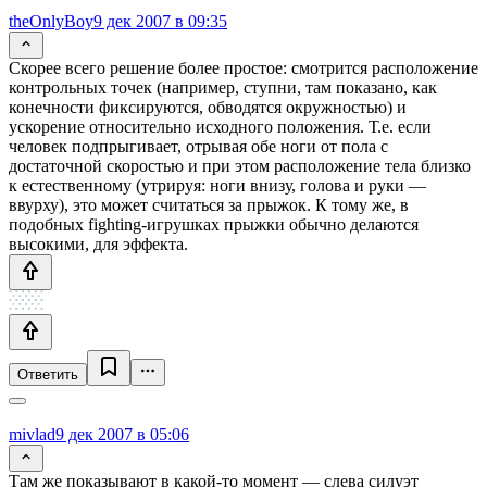
theOnlyBoy
9 дек 2007 в 09:35
Скорее всего решение более простое: смотрится расположение
контрольных точек (например, ступни, там показано, как
конечности фиксируются, обводятся окружностью) и
ускорение относительно исходного положения. Т.е. если
человек подпрыгивает, отрывая обе ноги от пола с
достаточной скоростью и при этом расположение тела близко
к естественному (утрируя: ноги внизу, голова и руки —
ввурху), это может считаться за прыжок. К тому же, в
подобных fighting-игрушках прыжки обычно делаются
высокими, для эффекта.
Ответить
mivlad
9 дек 2007 в 05:06
Там же показывают в какой-то момент — слева силуэт