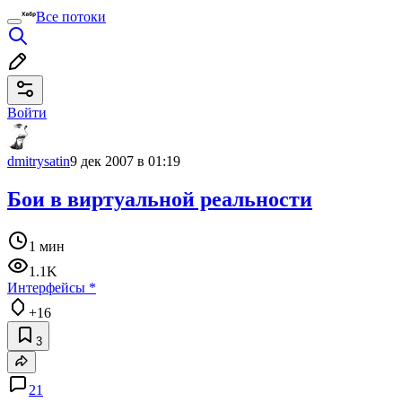
Все потоки
Войти
dmitrysatin
9 дек 2007 в 01:19
Бои в виртуальной реальности
1 мин
1.1K
Интерфейсы
*
+16
3
21